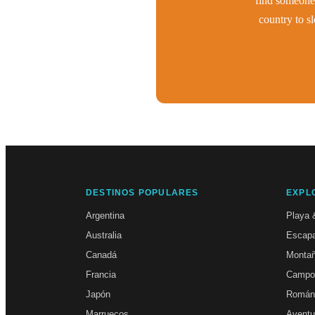
find someone 
country to s
DESTINOS POPULARES
EXPL
Argentina
Playa 
Australia
Escapa
Canadá
Monta
Francia
Campo
Japón
Román
Marruecos
Aventu