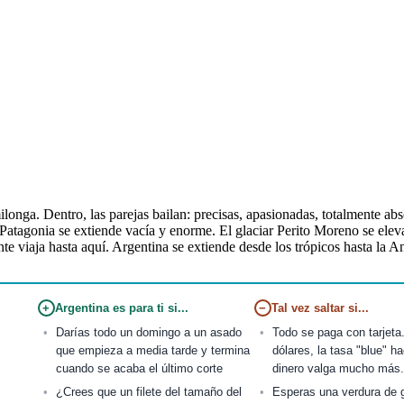
onga. Dentro, las parejas bailan: precisas, apasionadas, totalmente abso
a Patagonia se extiende vacía y enorme. El glaciar Perito Moreno se elev
ente viaja hasta aquí. Argentina se extiende desde los trópicos hasta la
+
Argentina es para ti si...
−
Tal vez saltar si...
Darías todo un domingo a un asado
Todo se paga con tarjeta.
que empieza a media tarde y termina
dólares, la tasa "blue" h
cuando se acaba el último corte
dinero valga mucho más.
¿Crees que un filete del tamaño del
Esperas una verdura de g