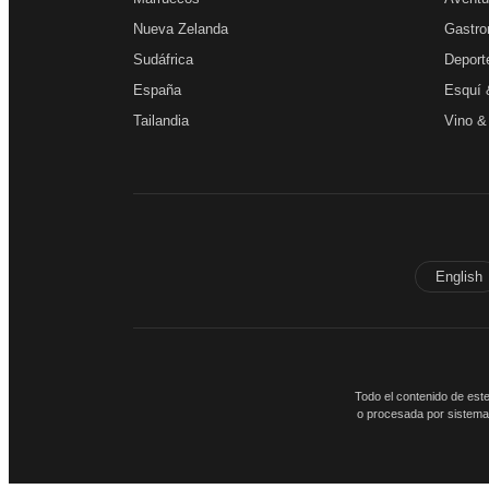
Nueva Zelanda
Gastro
Sudáfrica
Deport
España
Esquí 
Tailandia
Vino &
English
Todo el contenido de este
o procesada por sistemas 