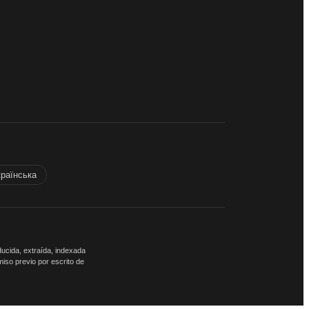
країнська
ducida, extraída, indexada
miso previo por escrito de