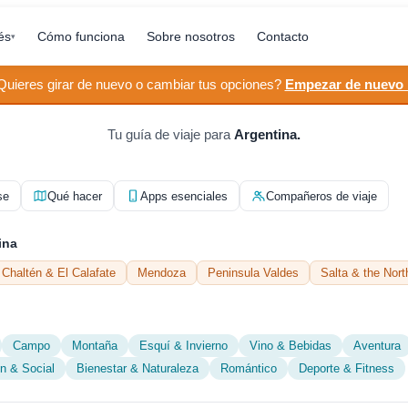
és
Cómo funciona
Sobre nosotros
Contacto
▾
Quieres girar de nuevo o cambiar tus opciones?
Empezar de nuevo
Tu guía de viaje para
Argentina.
se
Qué hacer
Apps esenciales
Compañeros de viaje
ina
 Chaltén & El Calafate
Mendoza
Peninsula Valdes
Salta & the Nor
Campo
Montaña
Esquí & Invierno
Vino & Bebidas
Aventura
ón & Social
Bienestar & Naturaleza
Romántico
Deporte & Fitness