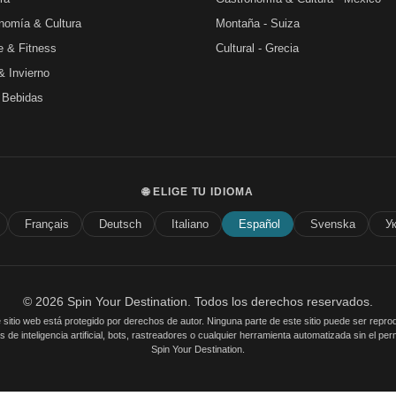
nomía & Cultura
Montaña - Suiza
e & Fitness
Cultural - Grecia
& Invierno
 Bebidas
🌐 ELIGE TU IDIOMA
Français
Deutsch
Italiano
Español
Svenska
У
© 2026 Spin Your Destination. Todos los derechos reservados.
 sitio web está protegido por derechos de autor. Ninguna parte de este sitio puede ser repro
de inteligencia artificial, bots, rastreadores o cualquier herramienta automatizada sin el per
Spin Your Destination.