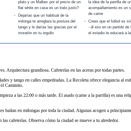
plato y un Malbec por el precio de un
la idea de la parrilla de u
flat white en casa es un trato justo?
acompañamiento es un s
de carne
Dejarías que un habitual de la
milonga te arreglara la postura del
Crees que el fútbol es só
tango y le darías las gracias por el
- di eso en un partido de
moratón en tu orgullo
el estadio te educará a l
 Arquitectura grandiosa. Cafeterías en las aceras por todas partes.
ades y tango en calles empedradas. La Recoleta ofrece elegancia al es
n el Caminito.
pieza a las 22:00 o más tarde. El asado (carne a la parrilla) es una rel
cales bailan en milongas por toda la ciudad. Algunas acogen a principiant
las cafeterías. Observa cómo la ciudad se mueve a tu alrededor.