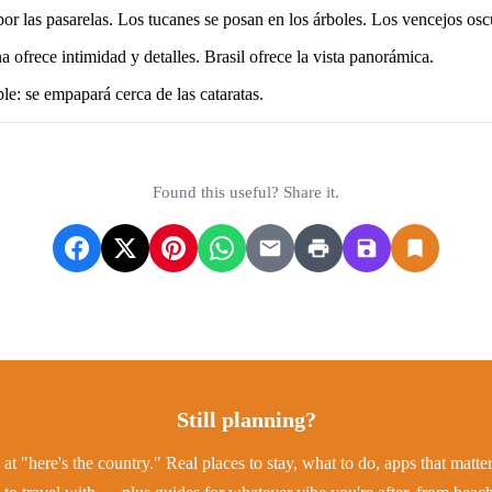
or las pasarelas. Los tucanes se posan en los árboles. Los vencejos oscu
na ofrece intimidad y detalles. Brasil ofrece la vista panorámica.
e: se empapará cerca de las cataratas.
Found this useful? Share it.
Still planning?
at "here's the country." Real places to stay, what to do, apps that matt