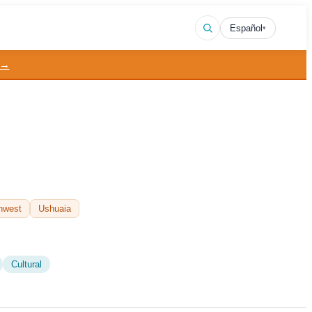
Español
▾
 →
thwest
Ushuaia
Cultural