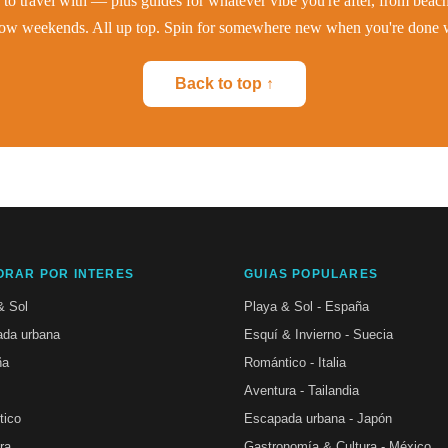
to travel with — plus guides for whatever vibe you're after, from beac
low weekends. All up top. Spin for somewhere new when you're done w
Back to top ↑
ORAR POR INTERES
GUIAS POPULARES
& Sol
Playa & Sol - España
da urbana
Esquí & Invierno - Suecia
ña
Romántico - Italia
Aventura - Tailandia
tico
Escapada urbana - Japón
ra
Gastronomía & Cultura - México