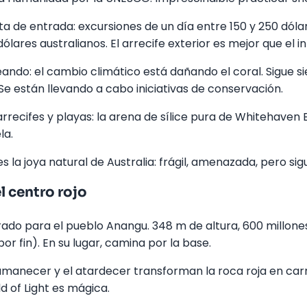
rta de entrada: excursiones de un día entre 150 y 250 dóla
lares australianos. El arrecife exterior es mejor que el in
eando: el cambio climático está dañando el coral. Sigue s
. Se están llevando a cabo iniciativas de conservación.
rrecifes y playas: la arena de sílice pura de Whitehaven 
la.
s la joya natural de Australia: frágil, amenazada, pero si
l centro rojo
rado para el pueblo Anangu. 348 m de altura, 600 millone
por fin). En su lugar, camina por la base.
 amanecer y el atardecer transforman la roca roja en car
ld of Light es mágica.