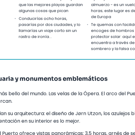
que las mejores playas guardan
almuerzo - es un vuel
algunas cosas que pican
horas; este lugar es 
de Europa
Conducirías ocho horas,
pasarías por dos ciudades, y lo
Te quemas con facilid
llamarías un viaje corto sin un
encoges de hombros 
rastro de ironía...
protector solar: aquí el
encuentra a través de 
sombrero y la falsa co
tuaria y monumentos emblemáticos
más bello del mundo. Las velas de la Ópera. El arco del Pue
rcan.
lan su arquitectura: el diseño de Jørn Utzon, los azulejos 
ntación en su interior es lo mejor.
 Puerto ofrece vistas panorámicas: 3,5 horas, arnés de s