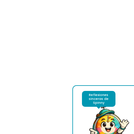
Reflexiones
sinceras de
Spinny