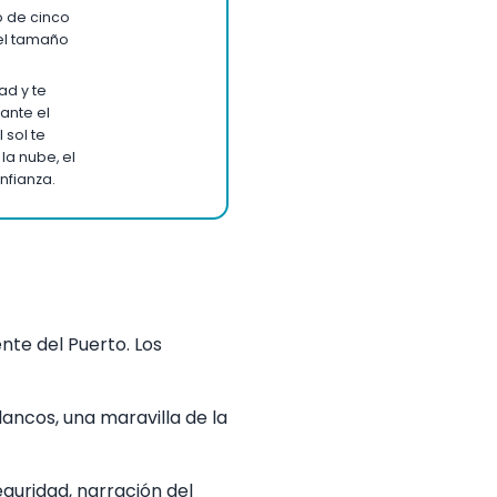
o de cinco
del tamaño
ad y te
ante el
 sol te
la nube, el
nfianza.
nte del Puerto. Los
blancos, una maravilla de la
eguridad, narración del