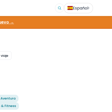
Español
▾
uevo →
viaje
Aventura
 & Fitness