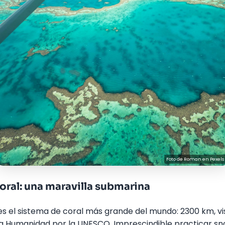
Foto de
Roman
en
Pexels
Coral: una maravilla submarina
es el sistema de coral más grande del mundo: 2300 km, vis
a Humanidad por la UNESCO. Imprescindible practicar sn