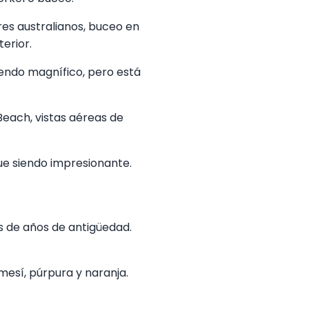
res australianos, buceo en
terior.
iendo magnífico, pero está
Beach, vistas aéreas de
gue siendo impresionante.
s de años de antigüedad.
mesí, púrpura y naranja.