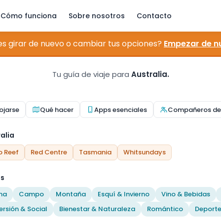
Cómo funciona
Sobre nosotros
Contacto
es girar de nuevo o cambiar tus opciones?
Empezar de n
Tu guía de viaje para
Australia.
ojarse
Qué hacer
Apps esenciales
Compañeros de 
alia
o Reef
Red Centre
Tasmania
Whitsundays
és
na
Campo
Montaña
Esquí & Invierno
Vino & Bebidas
ersión & Social
Bienestar & Naturaleza
Romántico
Deporte