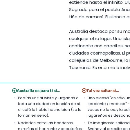
extiende hasta el infinito. U
Sagrado para el pueblo Anan
tiñe de carmesí. El silencio 
Australia destaca por su m
cualquier otro lugar. Una is
continente con arrecifes, sel
ciudades cosmopolitas. El p
callejuelas de Melbourne, la
Tasmania. Es enorme e inolv
+
−
Australia es para ti si...
Tal vez saltar si...
Pedías un flat white y juzgabas a
Uno piensa "es sólo u
toda una ciudad en función de si
serpiente / medusa" -
el café lo había hecho bien (se lo
veces no lo es, y la ca
toman en serio).
lugareños es desconc
Nadarías entre las banderas,
Te imaginaste saltan
mirarías el horizonte y aceptarías
Sydney al arrecife ant