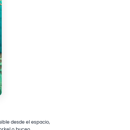
ible desde el espacio,
orkel o buceo.