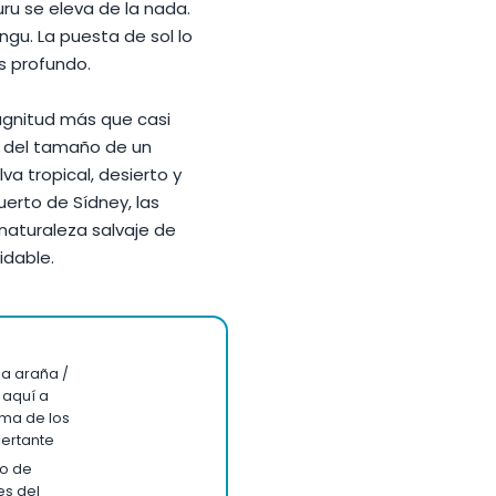
luru se eleva de la nada.
gu. La puesta de sol lo
es profundo.
agnitud más que casi
la del tamaño de un
va tropical, desierto y
uerto de Sídney, las
 naturaleza salvaje de
idable.
na araña /
 aquí a
lma de los
ertante
do de
es del