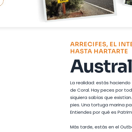
Foto de
David Dibert
en
Pexels
ARRECIFES, EL INT
HASTA HARTARTE
Austral
La realidad: estás haciendo 
de Coral. Hay peces por tod
siquiera sabías que existían
pies. Una tortuga marina pa
Entiendes por qué es Patri
Más tarde, estás en el Outba