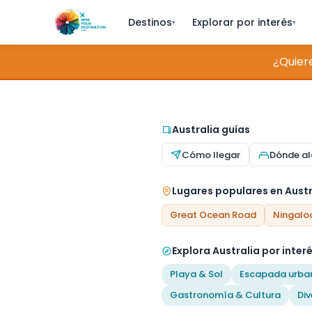
Destinos
Explorar por interés
▾
▾
¿Quier
Australia guías
Cómo llegar
Dónde al
Lugares populares en Austr
Great Ocean Road
Ningalo
Explora Australia por inter
Playa & Sol
Escapada urba
Gastronomía & Cultura
Div