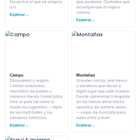
Encuentra el que se adapta
que perderse. Ciudades que
a ti.
recompensan al viajero
curioso.
Explorar
→
Explorar
→
Campo
Montañas
Desacelera y respira.
Grandes vistas, aire fresco
Colinas onduladas,
y senderos que llevan a
mercados de pueblo y
algún lugar que vale la pena.
caminos menos transitados.
Desde caminatas tranquilas
Vive un país tal como lo
en las tierras altas hasta
hacen los lugareños — lejos
desafíos de cumbre serios
de las multitudes y los
— viajes de montaña para
senderos turísticos.
cada ritmo y nivel.
Explorar
→
Explorar
→