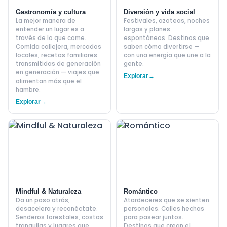
Gastronomía y cultura
Diversión y vida social
La mejor manera de
Festivales, azoteas, noches
entender un lugar es a
largas y planes
través de lo que come.
espontáneos. Destinos que
Comida callejera, mercados
saben cómo divertirse —
locales, recetas familiares
con una energía que une a la
transmitidas de generación
gente.
en generación — viajes que
Explorar
→
alimentan más que el
hambre.
Explorar
→
Mindful & Naturaleza
Romántico
Da un paso atrás,
Atardeceres que se sienten
desacelera y reconéctate.
personales. Calles hechas
Senderos forestales, costas
para pasear juntos.
tranquilas y lugares que
Destinos que crean el