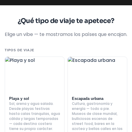
¿Qué tipo de viaje te apetece?
Elige un vibe — te mostramos los países que encajan.
TIPOS DE VIAJE
Playa y sol
Escapada urbana
Sol, arena y agua salada.
Cultura, gastronomía y
Desde playas festivas
energía — todo a pie.
hasta calas tranquilas, agua
Museos de clase mundial,
cálida y largas temporadas
bulliciosas escenas de
— cada destino costero
street food, bares en la
tiene su propio carácter.
azotea y bellas calles en las