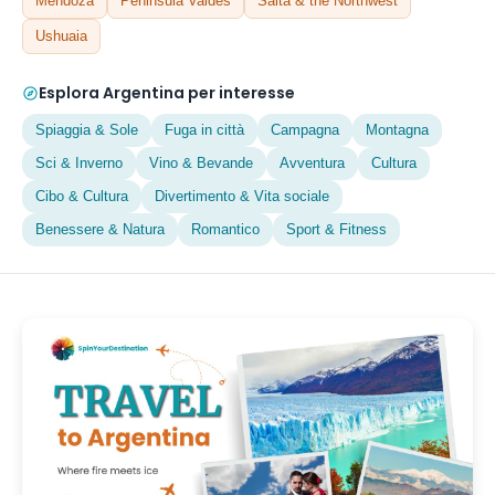
Mendoza
Peninsula Valdes
Salta & the Northwest
Ushuaia
Esplora Argentina per interesse
Spiaggia & Sole
Fuga in città
Campagna
Montagna
Sci & Inverno
Vino & Bevande
Avventura
Cultura
Cibo & Cultura
Divertimento & Vita sociale
Benessere & Natura
Romantico
Sport & Fitness