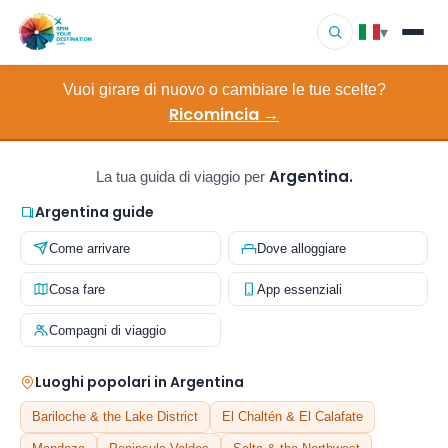
▾
Vuoi girare di nuovo o cambiare le tue scelte?
Destinazioni
▾
Ricomincia →
Sfoglia per interesse
▾
Argentina.
La tua guida di viaggio per
Come funziona
Argentina guide
Come arrivare
Dove alloggiare
Chi siamo
Cosa fare
App essenziali
Contatto
Compagni di viaggio
Luoghi popolari in Argentina
Bariloche & the Lake District
El Chaltén & El Calafate