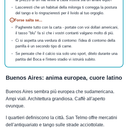
al prezzo di un flat white a casa vostra sia un affare equo?
Lasceresti che un habitué della milonga ti corregga la postura
del tango e lo ringrazieresti per il livido al tuo orgoglio.
−
Forse salta se...
Pagherete tutto con la carta - portate con voi dollari americani,
il tasso "blu" fa sì che i vostri contanti valgano molto di più.
Ci si aspetta una verdura di contorno: l'idea di contorno della
parrilla è un secondo tipo di carne.
Se pensate che il calcio sia solo uno sport, ditelo durante una
partita del Boca e l'intero stadio vi istruirà subito.
Buenos Aires: anima europea, cuore latino
Buenos Aires sembra più europea che sudamericana.
Ampi viali. Architettura grandiosa. Caffè all'aperto
ovunque.
I quartieri definiscono la città. San Telmo offre mercatini
dell'antiquariato e tango sulle strade acciottolate.