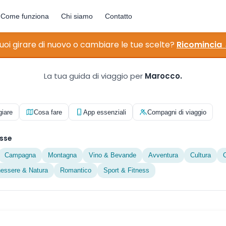
Come funziona
Chi siamo
Contatto
uoi girare di nuovo o cambiare le tue scelte?
Ricomincia
La tua guida di viaggio per
Marocco.
giare
Cosa fare
App essenziali
Compagni di viaggio
esse
Campagna
Montagna
Vino & Bevande
Avventura
Cultura
C
essere & Natura
Romantico
Sport & Fitness