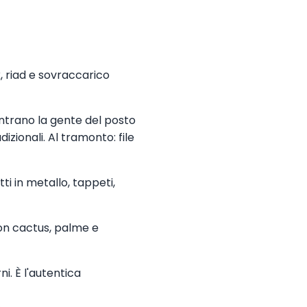
, riad e sovraccarico
contrano la gente del posto
adizionali. Al tramonto: file
tti in metallo, tappeti,
 con cactus, palme e
ni. È l'autentica