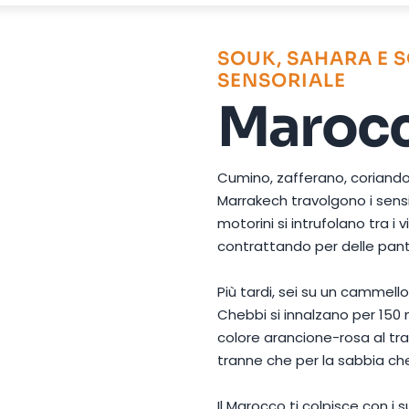
Foto di
Faruk Tokluoğlu
su
Pexels
SOUK, SAHARA E
SENSORIALE
Maroc
Cumino, zafferano, coriandolo
Marrakech travolgono i sensi. 
motorini si intrufolano tra i vi
contrattando per delle panto
Più tardi, sei su un cammello
Chebbi si innalzano per 150 
colore arancione-rosa al tra
tranne che per la sabbia che
Il Marocco ti colpisce con i 