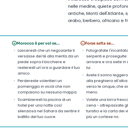
nelle medine, quiete profon
antiche, Monti dell'Atlante, s
arabo, berbero, africano e f
Morocco è per voi se...
Forse salta se...
+
−
Lasceresti che un negoziante ti
Fotografate l'incantato
versasse del tè alla menta da un
serpenti e proseguite: 
piede sopra il bicchiere e
arrivare e ora siete in
resteresti un'ora a guardare il tuo
lui.
amico.
Avete il sonno leggero:
Perdereste volentieri un
alla preghiera all'alba
pomeriggio in vicoli che non
verso le cinque, che si
compaiono su nessuna mappa.
meno.
Scambieresti la piscina di un
Volete una birra fresc
hotel per una notte così
cena - oltrepassate gl
silenziosa nel Sahara da sentire il
turistici e la carta dei v
battito del tuo cuore.
più un cortese no.