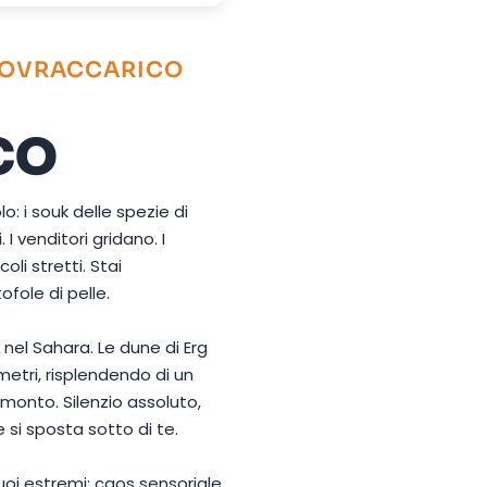
 SOVRACCARICO
co
: i souk delle spezie di
I venditori gridano. I
coli stretti. Stai
fole di pelle.
 nel Sahara. Le dune di Erg
metri, risplendendo di un
monto. Silenzio assoluto,
 si sposta sotto di te.
suoi estremi: caos sensoriale