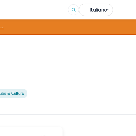
Italiano
▾
 →
ibo & Cultura