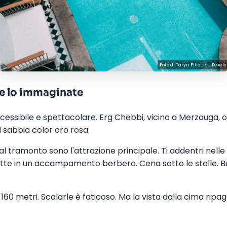
Foto di
Taryn Elliott
su
Pexels
me lo immaginate
essibile e spettacolare. Erg Chebbi, vicino a Merzouga, o
i sabbia color oro rosa.
l tramonto sono l'attrazione principale. Ti addentri nelle 
otte in un accampamento berbero. Cena sotto le stelle. Bu
60 metri. Scalarle è faticoso. Ma la vista dalla cima ripag