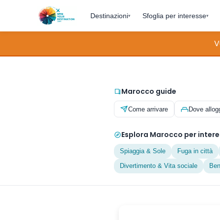
Destinazioni
Sfoglia per interesse
▾
▾
V
Marocco guide
Come arrivare
Dove allog
Esplora Marocco per inter
Spiaggia & Sole
Fuga in città
Divertimento & Vita sociale
Ben