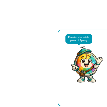
Pensieri sinceri da
parte di Spinny