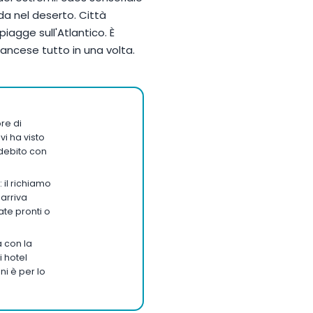
da nel deserto. Città
piagge sull'Atlantico. È
rancese tutto in una volta.
re di
vi ha visto
 debito con
 il richiamo
 arriva
ate pronti o
a con la
i hotel
ini è per lo