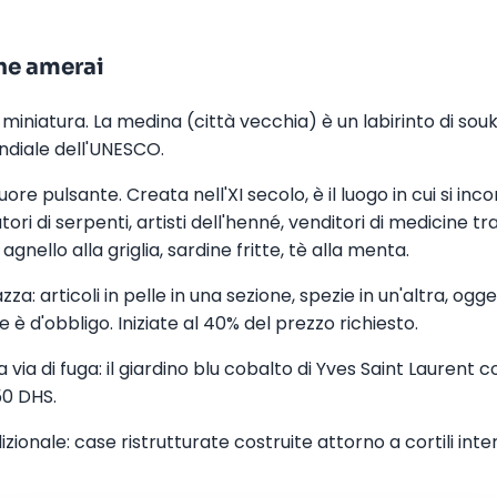
che amerai
miniatura. La medina (città vecchia) è un labirinto di souk
ndiale dell'UNESCO.
uore pulsante. Creata nell'XI secolo, è il luogo in cui si in
tatori di serpenti, artisti dell'henné, venditori di medicine tr
gnello alla griglia, sardine fritte, tè alla menta.
zza: articoli in pelle in una sezione, spezie in un'altra, ogge
 è d'obbligo. Iniziate al 40% del prezzo richiesto.
na via di fuga: il giardino blu cobalto di Yves Saint Laurent
150 DHS.
zionale: case ristrutturate costruite attorno a cortili inter