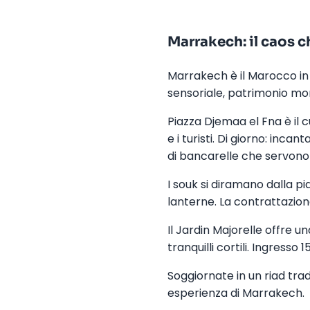
Marrakech: il caos 
Marrakech è il Marocco in 
sensoriale, patrimonio mo
Piazza Djemaa el Fna è il c
e i turisti. Di giorno: incan
di bancarelle che servono a
I souk si diramano dalla pia
lanterne. La contrattazione
Il Jardin Majorelle offre u
tranquilli cortili. Ingresso 
Soggiornate in un riad tradi
esperienza di Marrakech.