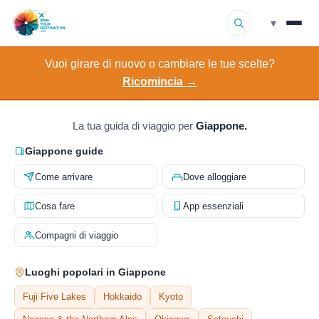
▾
Vuoi girare di nuovo o cambiare le tue scelte?
▾
Destinazioni
Ricomincia →
▾
Sfoglia per interesse
La tua guida di viaggio per
Giappone.
Come funziona
Giappone guide
Come arrivare
Dove alloggiare
Chi siamo
Cosa fare
App essenziali
Contatto
Compagni di viaggio
Luoghi popolari in Giappone
Fuji Five Lakes
Hokkaido
Kyoto