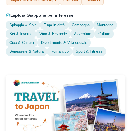
Nagano & the Northern Alps
Okinawa
Setouchi
Esplora Giappone per interesse
Spiaggia & Sole
Fuga in città
Campagna
Montagna
Sci & Inverno
Vino & Bevande
Avventura
Cultura
Cibo & Cultura
Divertimento & Vita sociale
Benessere & Natura
Romantico
Sport & Fitness