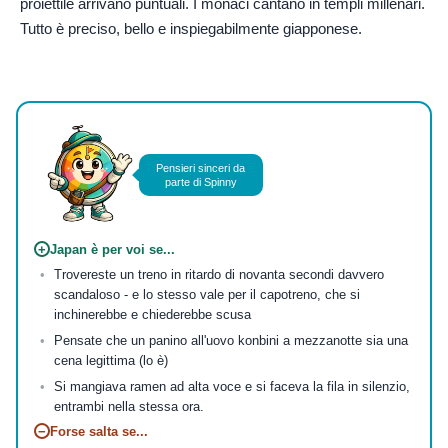
proiettile arrivano puntuali. I monaci cantano in templi millenari.
Tutto è preciso, bello e inspiegabilmente giapponese.
Foto di
vitalina
su
Pexels
Pensieri sinceri da
parte di Spinny
+
Japan è per voi se...
Trovereste un treno in ritardo di novanta secondi davvero
scandaloso - e lo stesso vale per il capotreno, che si
inchinerebbe e chiederebbe scusa
Pensate che un panino all'uovo konbini a mezzanotte sia una
cena legittima (lo è)
Si mangiava ramen ad alta voce e si faceva la fila in silenzio,
entrambi nella stessa ora.
−
Forse salta se...