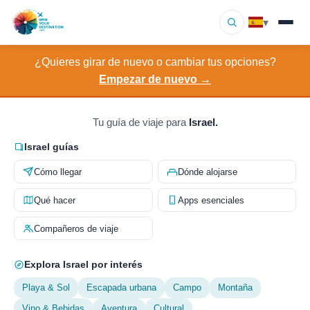
▾
¿Quieres girar de nuevo o cambiar tus opciones?
▾
Destinos
Empezar de nuevo →
▾
Explorar por interés
Tu guía de viaje para
Israel.
Cómo funciona
Israel guías
Cómo llegar
Dónde alojarse
Sobre nosotros
Qué hacer
Apps esenciales
Contacto
Compañeros de viaje
Explora Israel por interés
Playa & Sol
Escapada urbana
Campo
Montaña
Vino & Bebidas
Aventura
Cultural