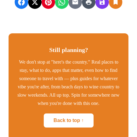
Still planning?
We don't stop at "here's the country." Real places to
stay, what to do, apps that matter, even how to find
someone to travel with — plus guides for whatever
vibe you're after, from beach days to wine country to
slow weekends. All up top. Spin for somewhere new
when you're done with this one.
Back to top ↑