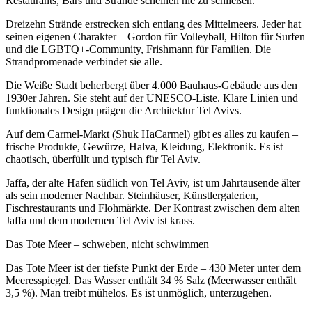
Restaurants, Bars und Strände scheinen nie zu schließen.
Dreizehn Strände erstrecken sich entlang des Mittelmeers. Jeder hat
seinen eigenen Charakter – Gordon für Volleyball, Hilton für Surfen
und die LGBTQ+-Community, Frishmann für Familien. Die
Strandpromenade verbindet sie alle.
Die Weiße Stadt beherbergt über 4.000 Bauhaus-Gebäude aus den
1930er Jahren. Sie steht auf der UNESCO-Liste. Klare Linien und
funktionales Design prägen die Architektur Tel Avivs.
Auf dem Carmel-Markt (Shuk HaCarmel) gibt es alles zu kaufen –
frische Produkte, Gewürze, Halva, Kleidung, Elektronik. Es ist
chaotisch, überfüllt und typisch für Tel Aviv.
Jaffa, der alte Hafen südlich von Tel Aviv, ist um Jahrtausende älter
als sein moderner Nachbar. Steinhäuser, Künstlergalerien,
Fischrestaurants und Flohmärkte. Der Kontrast zwischen dem alten
Jaffa und dem modernen Tel Aviv ist krass.
Das Tote Meer – schweben, nicht schwimmen
Das Tote Meer ist der tiefste Punkt der Erde – 430 Meter unter dem
Meeresspiegel. Das Wasser enthält 34 % Salz (Meerwasser enthält
3,5 %). Man treibt mühelos. Es ist unmöglich, unterzugehen.