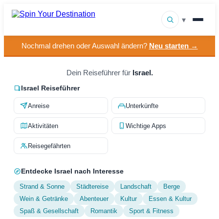
▾
Nochmal drehen oder Auswahl ändern?
Neu starten →
▾
Reiseziele
▾
Dein Reiseführer für
Israel.
Nach Interesse stöbern
Israel Reiseführer
So funktioniert es
Anreise
Unterkünfte
Über uns
Aktivitäten
Wichtige Apps
Kontakt
Reisegefährten
Entdecke Israel nach Interesse
Strand & Sonne
Städtereise
Landschaft
Berge
Wein & Getränke
Abenteuer
Kultur
Essen & Kultur
Spaß & Gesellschaft
Romantik
Sport & Fitness