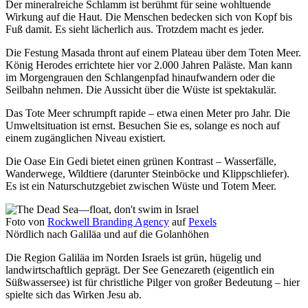
Der mineralreiche Schlamm ist berühmt für seine wohltuende
Wirkung auf die Haut. Die Menschen bedecken sich von Kopf bis
Fuß damit. Es sieht lächerlich aus. Trotzdem macht es jeder.
Die Festung Masada thront auf einem Plateau über dem Toten Meer.
König Herodes errichtete hier vor 2.000 Jahren Paläste. Man kann
im Morgengrauen den Schlangenpfad hinaufwandern oder die
Seilbahn nehmen. Die Aussicht über die Wüste ist spektakulär.
Das Tote Meer schrumpft rapide – etwa einen Meter pro Jahr. Die
Umweltsituation ist ernst. Besuchen Sie es, solange es noch auf
einem zugänglichen Niveau existiert.
Die Oase Ein Gedi bietet einen grünen Kontrast – Wasserfälle,
Wanderwege, Wildtiere (darunter Steinböcke und Klippschliefer).
Es ist ein Naturschutzgebiet zwischen Wüste und Totem Meer.
Foto von
Rockwell Branding Agency
auf
Pexels
Nördlich nach Galiläa und auf die Golanhöhen
Die Region Galiläa im Norden Israels ist grün, hügelig und
landwirtschaftlich geprägt. Der See Genezareth (eigentlich ein
Süßwassersee) ist für christliche Pilger von großer Bedeutung – hier
spielte sich das Wirken Jesu ab.