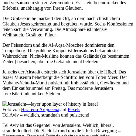
und versammeln sich zu Zeremonien. Es ist ein beeindruckendes
Erlebnis, unabhängig von Ihrem Glauben.
Die Grabeskirche markiert den Ort, an dem nach christlichem
Glauben Jesus gekreuzigt und begraben wurde. Sechs Konfessionen
teilen sich die Verwaltung. Die Atmosphäre ist intensiv –
Weihrauch, Gesänge, Pilger.
Der Felsendom und die Al-Aqsa-Moschee dominieren den
Tempelberg. Die goldene Kuppel ist Jerusalems bekanntestes
Wahrzeichen. Nicht-Muslime können das Gelände (zu bestimmten
Zeiten) besuchen, aber die Gebäude nicht betreten.
Jenseits der Altstadt erstreckt sich Jerusalem über die Hügel. Das
Israel-Museum beherbergt die Schriftrollen vom Toten Meer. Der
Mahane-Yehuda-Markt pulsiert mit Imbissständen, Gewürzen und
dem Einkaufsrummel am Freitag. Das moderne Jerusalem
koexistiert mit antiken Steinen.
Foto von
Настёна Андреева
auf
Pexels
Tel Aviv – weltlich, strandnah und pulsierend
Tel Aviv ist das Gegenteil von Jerusalem. Weltlich, liberal,
strandorientiert. Die Stadt ist rund um die Uhr in Bewegung –