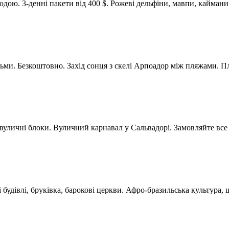
одою. 3-денні пакети від 400 $. Рожеві дельфіни, мавпи, каймани
дьми. Безкоштовно. Захід сонця з скелі Арпоадор між пляжами. П
 вуличні блоки. Вуличний карнавал у Сальвадорі. Замовляйте все з
удівлі, бруківка, барокові церкви. Афро-бразильська культура,