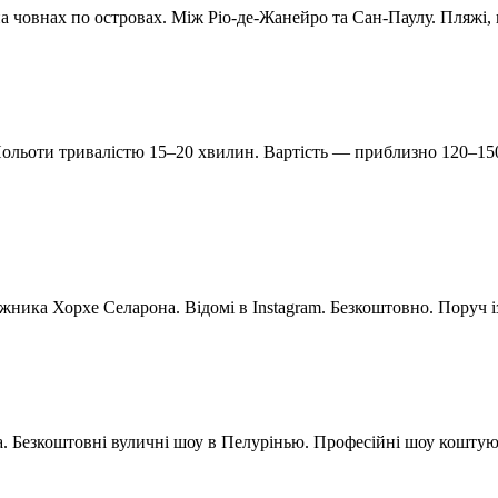
 на човнах по островах. Між Ріо-де-Жанейро та Сан-Паулу. Пляжі, 
Польоти тривалістю 15–20 хвилин. Вартість — приблизно 120–150
ожника Хорхе Селарона. Відомі в Instagram. Безкоштовно. Поруч і
. Безкоштовні вуличні шоу в Пелурінью. Професійні шоу коштуют