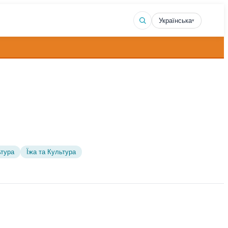
Українська
▾
тура
Їжа та Культура