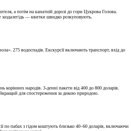
сителя, а потім на канатній дорозі до гори Цукрова Голова.
те заздалегідь — квитки швидко розкуповують.
ла». 275 водоспадів. Екскурсії включають транспорт, вхід до
ь корінних народів. 3-денні пакети від 400 до 800 доларів.
найкращий для спостереження за дикою природою.
ії по пабах з гідом коштують близько 40–60 доларів, включаючи