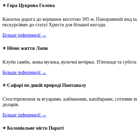
⭐ Гора Цукрова Голова
Канатна дорога до вершини висотою 395 м. Панорамний вид на 
екскурсіями до статуї Христа для більшої вигоди.
Більше інформації →
⭐ Нічне життя Лапи
Клуби самби, жива музика, вуличні вечірки. П'ятниця та субота
Більше інформації →
⭐ Сафарі по дикій природі Пантаналу
Спостереження за ягуарами, кайманами, капібарами, сотнями вид
доларів.
Більше інформації →
⭐ Колоніальне місто Параті