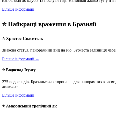
напої, вхід до клубів та послуги гіда. Найбільш жваво тут у п’я
Більше інформації →
⭐ Найкращі враження в Бразилії
⭐ Христос-Спаситель
Знакова статуя, панорамний вид на Ріо. Зубчаста залізниця чере
Більше інформації →
⭐ Водоспад Ігуасу
275 водоспадів. Бразильська сторона — для панорамних краєв
диявола».
Більше інформації →
⭐ Амазонський тропічний ліс