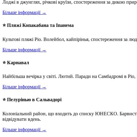
Лоджі в джунглях, річкові круїзи, спостереження за дикою прир
Більше інформації →
⭐ Пляжі Копакабана та Іпанема
Культові пляжі Ріо. Волейбол, кайпірінья, спостереження за лю
Більше інформації →
⭐ Карнавал
Найбільша вечірка у світі. Лютий. Паради на Самбадромі в Ріо,
Більше інформації →
⭐ Пелурінью в Сальвадорі
Колоніальний район, що входить до списку ЮНЕСКО. Барвисті б
відвідувати вдень.
Більше інформації →