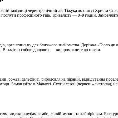
а»
частій залізниці через тропічний ліс Тіжука до статуї Христа-Спа
та послуги професійного гіда. Тривалість — 8–9 годин. Замовляй
в, аргентинську для близького знайомства. Доріжка «Горло дияво
ів. Візьміть з собою дощовик — ви промокнете до нитки.
и, рожеві дельфіни), риболовля на піраній, відвідування поселен
заходи. Замовляйте в Манаусі. Сухий сезон (червень–листопад) 
ттям завдяки клубам самби, живій музиці та кайпіріньям. Екскурс