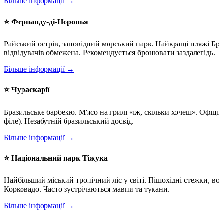
Більше інформації →
⭐ Фернанду-ді-Норонья
Райський острів, заповідний морський парк. Найкращі пляжі Бра
відвідувачів обмежена. Рекомендується бронювати заздалегідь.
Більше інформації →
⭐ Чураскарії
Бразильське барбекю. М'ясо на грилі «їж, скільки хочеш». Офіц
філе). Незабутній бразильський досвід.
Більше інформації →
⭐ Національний парк Тіжука
Найбільший міський тропічний ліс у світі. Пішохідні стежки, 
Корковадо. Часто зустрічаються мавпи та тукани.
Більше інформації →