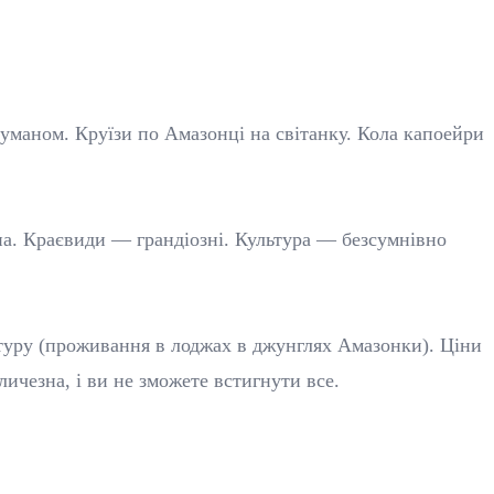
туманом. Круїзи по Амазонці на світанку. Кола капоейри
азна. Краєвиди — грандіозні. Культура — безсумнівно
льтуру (проживання в лоджах в джунглях Амазонки). Ціни
личезна, і ви не зможете встигнути все.