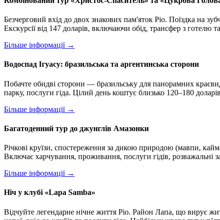
Комбінований тур «Христос-Спаситель» та «Цукрова Голов
Безчерговий вхід до двох знакових пам'яток Ріо. Поїздка на зуб
Екскурсії від 147 доларів, включаючи обід, трансфер з готелю 
Більше інформації →
Водоспад Ігуасу: бразильська та аргентинська сторони
Побачте обидві сторони — бразильську для панорамних краєвиді
парку, послуги гіда. Цілий день коштує близько 120–180 долар
Більше інформації →
Багатоденний тур до джунглів Амазонки
Річкові круїзи, спостереження за дикою природою (мавпи, кайман
Включає харчування, проживання, послуги гідів, розважальні 
Більше інформації →
Ніч у клубі «Lapa Samba»
Відчуйте легендарне нічне життя Ріо. Район Лапа, що вирує жи