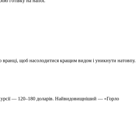
бою готівку на напої.
рано вранці, щоб насолодитися кращим видом і уникнути натовпу.
скурсії — 120–180 доларів. Найвидовищніший — «Горло