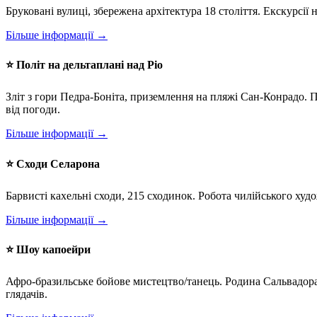
Бруковані вулиці, збережена архітектура 18 століття. Екскурсії
Більше інформації →
⭐ Політ на дельтаплані над Ріо
Зліт з гори Педра-Боніта, приземлення на пляжі Сан-Конрадо. 
від погоди.
Більше інформації →
⭐ Сходи Селарона
Барвисті кахельні сходи, 215 сходинок. Робота чилійського худ
Більше інформації →
⭐ Шоу капоейри
Афро-бразильське бойове мистецтво/танець. Родина Сальвадора
глядачів.