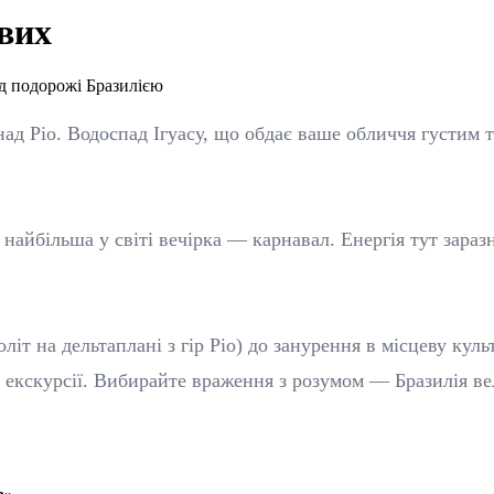
вих
д подорожі Бразилією
ад Ріо. Водоспад Ігуасу, що обдає ваше обличчя густим 
та найбільша у світі вечірка — карнавал. Енергія тут зар
літ на дельтаплані з гір Ріо) до занурення в місцеву ку
і екскурсії. Вибирайте враження з розумом — Бразилія ве