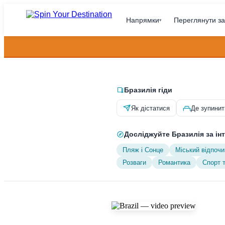
Напрямки
Переглянути за
▾
Бразилія гіди
Як дістатися
Де зупинит
Досліджуйте Бразилія за ін
Пляж і Сонце
Міський відпочи
Розваги
Романтика
Спорт 