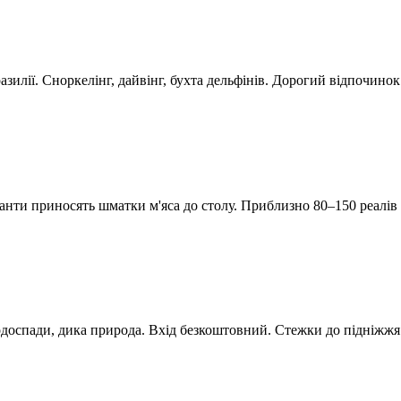
зилії. Сноркелінг, дайвінг, бухта дельфінів. Дорогий відпочинок
іанти приносять шматки м'яса до столу. Приблизно 80–150 реалів
водоспади, дика природа. Вхід безкоштовний. Стежки до підніжжя