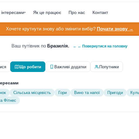
 інтересами
Як це працює
Про нас
Контакт
▾
Хочете крутнути знову або змінити вибір?
Почати знову →
Ваш путівник по
Бразилія.
← ← Повернутися на головну
ися
Що робити
Важливі додатки
Попутники
тересами
нок
Сільська місцевість
Гори
Вино та напої
Пригоди
Куль
та Фітнес