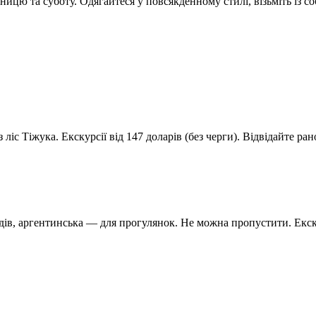
тницю та суботу. Одягайтеся у повсякденному стилі, візьміть із со
з ліс Тіжука. Екскурсії від 147 доларів (без черги). Відвідайте 
идів, аргентинська — для прогулянок. Не можна пропустити. Ек