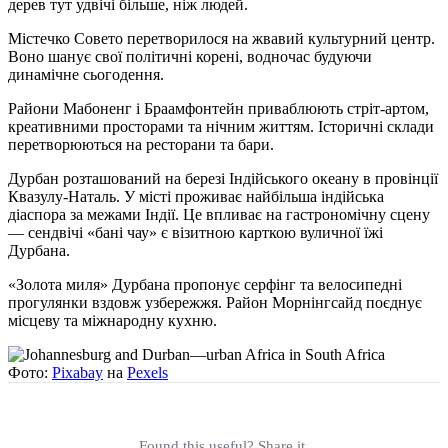
дерев тут удвічі більше, ніж людей.
Містечко Совето перетворилося на жвавий культурний центр.
Воно шанує свої політичні корені, водночас будуючи
динамічне сьогодення.
Райони Мабоненг і Браамфонтейн приваблюють стріт-артом,
креативними просторами та нічним життям. Історичні склади
перетворюються на ресторани та бари.
Дурбан розташований на березі Індійського океану в провінції
Квазулу-Наталь. У місті проживає найбільша індійська
діаспора за межами Індії. Це впливає на гастрономічну сцену
— сендвічі «бані чау» є візитною карткою вуличної їжі
Дурбана.
«Золота миля» Дурбана пропонує серфінг та велосипедні
прогулянки вздовж узбережжя. Район Морнінгсайд поєднує
місцеву та міжнародну кухню.
Фото:
Pixabay
на
Pexels
Found this useful? Share it.