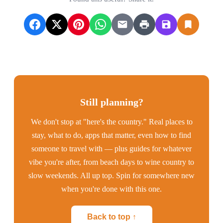
Still planning?
We don't stop at "here's the country." Real places to
stay, what to do, apps that matter, even how to find
someone to travel with — plus guides for whatever
vibe you're after, from beach days to wine country to
slow weekends. All up top. Spin for somewhere new
when you're done with this one.
Back to top ↑