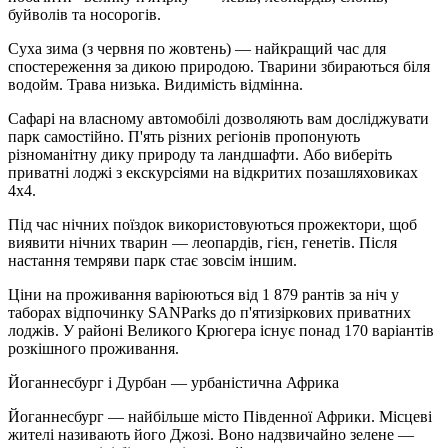
буйволів та носорогів.
Суха зима (з червня по жовтень) — найкращий час для
спостереження за дикою природою. Тварини збираються біля
водойм. Трава низька. Видимість відмінна.
Сафарі на власному автомобілі дозволяють вам досліджувати
парк самостійно. П'ять різних регіонів пропонують
різноманітну дику природу та ландшафти. Або виберіть
приватні лоджі з екскурсіями на відкритих позашляховиках
4x4.
Під час нічних поїздок використовуються прожектори, щоб
виявити нічних тварин — леопардів, гієн, генетів. Після
настання темряви парк стає зовсім іншим.
Ціни на проживання варіюються від 1 879 рантів за ніч у
таборах відпочинку SANParks до п'ятизіркових приватних
лоджів. У районі Великого Крюгера існує понад 170 варіантів
розкішного проживання.
Йоганнесбург і Дурбан — урбаністична Африка
Йоганнесбург — найбільше місто Південної Африки. Місцеві
жителі називають його Джозі. Воно надзвичайно зелене —