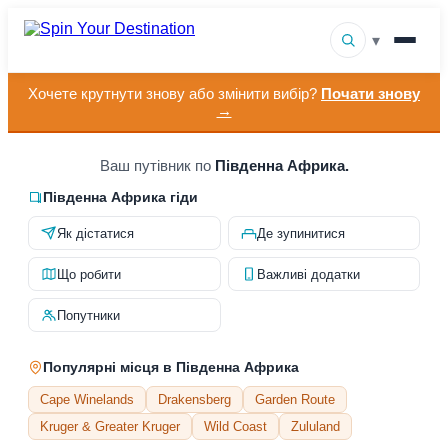
▾
Хочете крутнути знову або змінити вибір?
Почати знову
▾
Напрямки
→
▾
Переглянути за інтересами
Ваш путівник по
Південна Африка.
Як це працює
Південна Африка гіди
Як дістатися
Де зупинитися
Про нас
Що робити
Важливі додатки
Контакт
Попутники
Популярні місця в Південна Африка
Cape Winelands
Drakensberg
Garden Route
Kruger & Greater Kruger
Wild Coast
Zululand