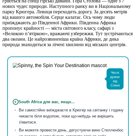
гріються на сонці гірські дамани. Гора Столова — одне з 7
нових чудес природи. Наступного ранку ви в Національному
парку Крюгера. Левиця переходить дорогу. За десять метрів
від вашого автомобіля. Серце калатає. Ось чому люди
приїжджають до Південної Африки. Південна Африка
пропонує крайності — міста світового класу, сафарі з
«Великою п’ятіркою», вражаючі узбережжя. Тут зустрічаються
два океани. Це найрозвиненіша країна Африки, де дика
природа знаходиться за лічені хвилини від міських центрів.
Чесні
думки
від
Спінні
+
South Africa для вас, якщо...
Ви самостійно виїжджаєте в Крюгер на світанку і годину
чекаєте біля водопою, поки що-небудь не вирішить
з'явитися.
Ви можете провести день, дегустуючи вино Стелленбос