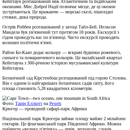
Кейптаун розташований між Атлантичним та Індійським
океанами. Мис Доброї Надії позначає місце, де ці океани
зустрічаються. Це вражаюче — морські скелі, пішохідні
стежки, дика природа.
Острів Роббен розташований у затоці Табл-Бей. Нельсон
Мандела був ув'язнений тут протягом 18 років. Екскурсії з
гідом проведуть вас по в'язниці. Часто екскурсії проводять
колишні політичні в'язні.
Район Бо-Каап додає кольору — яскраві будинки рожевого,
синього та помаранчевого кольорів. Це малайський квартал
Кейптауна з 300-річною історією мусульманської культури
Кейптауна.
Ботанічний сад Кірстенбош розташований під горою Столова.
Він є одним із найгарніших ботанічних садів світу, його
площа становить 5,28 квадратних кілометрів.
Фото:
Тарін Елліотт
на
Pexels
Крюгер — провідний сафарі-парк Африки
Національний парк Крюгера займає площу майже 2 мільйони
гектарів. Це флагманський парк Південної Африки. Можна
побачити «велику п'ятірку» — левів, леопардів, слонів,