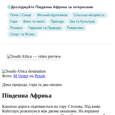
Досліджуйте Південна Африка за інтересами
Пляж і Сонце
Міський відпочинок
Сільська місцевість
Гори
Вино та напої
Пригоди
Їжа та Культура
Розваги
Гармонія та Природа
Романтика
Спорт та Фітнес
Фото:
M Venter
на
Pexels
Дика природа, гори та два океани
Південна Африка
Канатна дорога піднімається на гору Столова. Під вами
Кейптаун розкинувся між двома океанами. На вершині