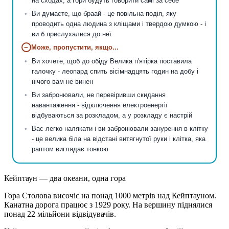
на сходах, а гори будуть говорити самі за себе
Ви думаєте, що браай - це повільна подія, яку
проводить одна людина з кліщами і твердою думкою - і
ви б прислухалися до неї
−
Може, пропустити, якщо...
Ви хочете, щоб до обіду Велика п'ятірка поставила
галочку - леопард спить вісімнадцять годин на добу і
нічого вам не винен
Ви забронювали, не перевіривши скидання
навантаження - відключення електроенергії
відбуваються за розкладом, а у розкладу є настрій
Вас легко налякати і ви забронювали занурення в клітку
- це велика біла на відстані витягнутої руки і клітка, яка
раптом виглядає тонкою
Кейптаун — два океани, одна гора
Гора Столова височіє на понад 1000 метрів над Кейптауном.
Канатна дорога працює з 1929 року. На вершину піднялися
понад 22 мільйони відвідувачів.