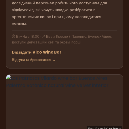
досвідчений персонал робить його доступним для
відвідувачів, які хочуть швидко розібратися в
аргентинських винах і при цьому насолодитися
смаком.
⏱ Вт–Нд з 18:00 · 📍 Вілла Креспо / Палермо, Буенос-Айрес ·
Доступні дегустаційні сеті та окремі порції
Відвідати Vico Wine Bar →
Відгуки та бронювання →
Фото:
Eugeniofr
на
Pexels