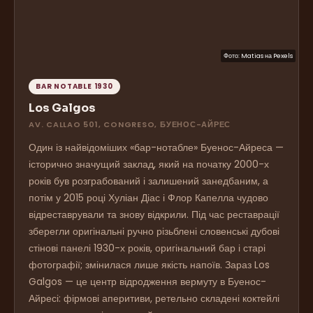
Фото:
Matias
на
Pexels
BAR NOTABLE 1930
Los Galgos
AV. CALLAO 501, CONGRESO, БУЕНОС-АЙРЕС
Один із найвідоміших «бар-нотабле» Буенос-Айреса —
історично значущий заклад, який на початку 2000-х
років був розграбований і залишений занедбаним, а
потім у 2015 році Хуліан Діас і Флор Капелла чудово
відреставрували та знову відкрили. Під час реставрації
зберегли оригінальні ручно різьблені словенські дубові
стінові панелі 1930-х років, оригінальний бар і старі
фотографії; змінилася лише якість напоїв. Зараз Los
Galgos — це центр відродження вермуту в Буенос-
Айресі: фірмові аперитиви, ретельно складені коктейлі