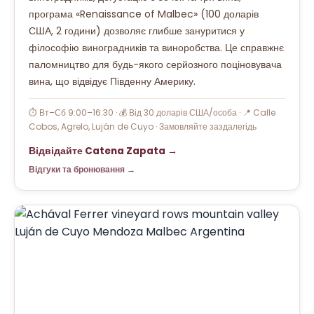
програма «Renaissance of Malbec» (100 доларів
США, 2 години) дозволяє глибше зануритися у
філософію виноградників та виноробства. Це справжнє
паломництво для будь-якого серйозного поціновувача
вина, що відвідує Південну Америку.
⏱ Вт–Сб 9:00–16:30 · 💰 Від 30 доларів США/особа · 📍 Calle
Cobos, Agrelo, Luján de Cuyo · Замовляйте заздалегідь
Відвідайте Catena Zapata →
Відгуки та бронювання →