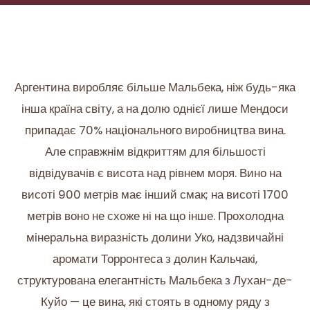
Аргентина виробляє більше Мальбека, ніж будь-яка
інша країна світу, а на долю однієї лише Мендоси
припадає 70% національного виробництва вина.
Але справжнім відкриттям для більшості
відвідувачів є висота над рівнем моря. Вино на
висоті 900 метрів має інший смак; на висоті 1700
метрів воно не схоже ні на що інше. Прохолодна
мінеральна виразність долини Уко, надзвичайні
аромати Торронтеса з долин Кальчакі,
структурована елегантність Мальбека з Лухан-де-
Куйо — це вина, які стоять в одному ряду з