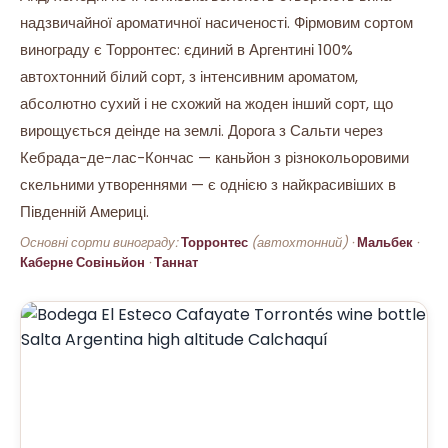
надзвичайної ароматичної насиченості. Фірмовим сортом
винограду є Торронтес: єдиний в Аргентині 100%
автохтонний білий сорт, з інтенсивним ароматом,
абсолютно сухий і не схожий на жоден інший сорт, що
вирощується деінде на землі. Дорога з Сальти через
Кебрада-де-лас-Кончас — каньйон з різнокольоровими
скельними утвореннями — є однією з найкрасивіших в
Південній Америці.
Основні сорти винограду:
Торронтес
(автохтонний) ·
Мальбек
·
Каберне Совіньйон
·
Таннат