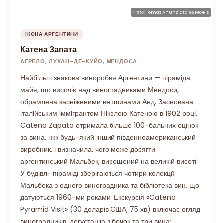
Фото:
Tomas Anunziata
на
Pexels
ІКОНА АРГЕНТИНИ
Катена Запата
АГРЕЛО, ЛУХАН-ДЕ-КУЙО, МЕНДОСА
Найбільш знакова виноробня Аргентини — піраміда
майя, що височіє над виноградниками Мендоси,
обрамлена засніженими вершинами Анд. Заснована
італійським іммігрантом Ніколою Катеною в 1902 році,
Catena Zapata отримала більше 100-бальних оцінок
за вина, ніж будь-який інший південноамериканський
виробник, і визначила, чого може досягти
аргентинський Мальбек, вирощений на великій висоті.
У будівлі-піраміді зберігаються чотири колекції
Мальбека з одного виноградника та бібліотека вин, що
датуються 1960-ми роками. Екскурсія «Catena
Pyramid Visit» (30 доларів США, 75 хв) включає огляд
виноградників, дегустацію з бочок та три вина;