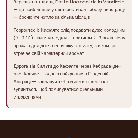
березня по квітень; Fiesta Nacional de la Vendimia
— це найбільший у світі фестиваль збору винограду
— бронюйте житло за кілька місяців
Торронтес із Кафаяте слід подавати дуже холодним
(7–9 °C) і пити молодим — протягом 2–3 років після
врожаю для досягнення піку аромату; з віком він
втрачає свій характерний аромат
Дорога від Сальти до Кафаяте через Кебрада-де-
лас-Кончас — одна з найкращих в Південній
Америці — заплануйте 3 години в кожен бік і
зупиніться, щоб помилуватися скельними
утвореннями