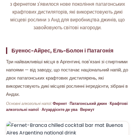
з фернетом з'явилося нове покоління патагонських
крафтових дистиляторів, які використовують дикі
місцеві рослини з Анд для виробництва джинів, що
завойовують світові нагороди.
Буенос-Айрес, Ель-Болон і Патагонія
Три найважливіші місця в Аргентині, пов'язані зі спиртними
напоями — від заводу, що постачає національний напій, до
двох патагонських крафтових дистилярень, які
використовують дикі місцеві рослинні інгредієнти, зібрані в
Андах.
Основні алкогольні напої:
Фернет
·
Патагонський джин
·
Крафтові
алкогольні напої
·
Агуардієнте де ува
·
Вермут