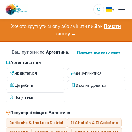
▾
Хочете крутнути знову або змінити вибір?
Почати
▾
Напрямки
знову →
▾
Переглянути за інтересами
Ваш путівник по
Аргентина.
← Повернутися на головну
Як це працює
Аргентина гіди
Як дістатися
Де зупинитися
Про нас
Що робити
Важливі додатки
Контакт
Попутники
Популярні місця в Аргентина
Bariloche & the Lake District
El Chaltén & El Calafate