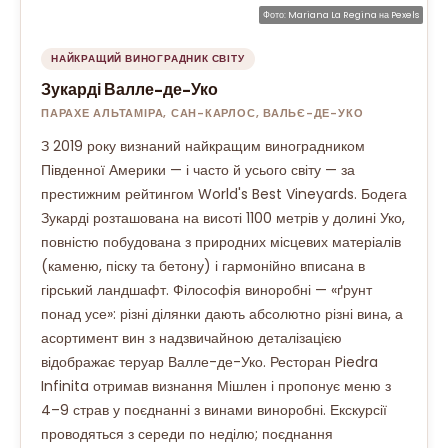
Фото:
Mariana La Regina
на
Pexels
НАЙКРАЩИЙ ВИНОГРАДНИК СВІТУ
Зукарді Валле-де-Уко
ПАРАХЕ АЛЬТАМІРА, САН-КАРЛОС, ВАЛЬЄ-ДЕ-УКО
З 2019 року визнаний найкращим виноградником
Південної Америки — і часто й усього світу — за
престижним рейтингом World's Best Vineyards. Бодега
Зукарді розташована на висоті 1100 метрів у долині Уко,
повністю побудована з природних місцевих матеріалів
(каменю, піску та бетону) і гармонійно вписана в
гірський ландшафт. Філософія виноробні — «ґрунт
понад усе»: різні ділянки дають абсолютно різні вина, а
асортимент вин з надзвичайною деталізацією
відображає теруар Валле-де-Уко. Ресторан Piedra
Infinita отримав визнання Мішлен і пропонує меню з
4–9 страв у поєднанні з винами виноробні. Екскурсії
проводяться з середи по неділю; поєднання