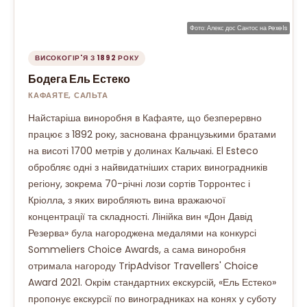
Фото:
Алекс дос Сантос
на
Pexels
ВИСОКОГІР'Я З 1892 РОКУ
Бодега Ель Естеко
КАФАЯТЕ, САЛЬТА
Найстаріша виноробня в Кафаяте, що безперервно
працює з 1892 року, заснована французькими братами
на висоті 1700 метрів у долинах Кальчакі. El Esteco
обробляє одні з найвидатніших старих виноградників
регіону, зокрема 70-річні лози сортів Торронтес і
Кріолла, з яких виробляють вина вражаючої
концентрації та складності. Лінійка вин «Дон Давід
Резерва» була нагороджена медалями на конкурсі
Sommeliers Choice Awards, а сама виноробня
отримала нагороду TripAdvisor Travellers' Choice
Award 2021. Окрім стандартних екскурсій, «Ель Естеко»
пропонує екскурсії по виноградниках на конях у суботу