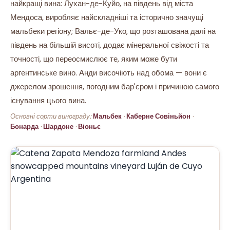
найкращі вина: Лухан-де-Куйо, на південь від міста
Мендоса, виробляє найскладніші та історично значущі
мальбеки регіону; Вальє-де-Уко, що розташована далі на
південь на більшій висоті, додає мінеральної свіжості та
точності, що переосмислює те, яким може бути
аргентинське вино. Анди височіють над обома — вони є
джерелом зрошення, погодним бар'єром і причиною самого
існування цього вина.
Основні сорти винограду:
Мальбек
·
Каберне Совіньйон
·
Бонарда
·
Шардоне
·
Віоньє