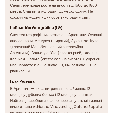
Сальті, найкраще росте на висоті від 1500 до 1800
метрів. Слід пити молодим і дуже холодним. Не
схожий на жоден інший сорт винограду у світі.
Indicación Geográfica (IG)
Система географічних зазначень Аргентини. Основні
апеласьйони: Мендоса (широкий), Лухан-де-Куйо
(класичний Мальбек, перший апеласьйон
Аргентини), Вальє-де-Уко (високогірний), долини
Кальчакі, Сальта (екстремальна висота). Субрегіон
має набагато більше значення, ніж позначення на
рівні країни.
Гран Резерва
В Аргентині — вина, витримані щонайменше 12
місяців у дубових бочках і 12 місяців у пляшках.
Найкращі виробники значно перевищують мінімальні
вимоги: вина Adrianna Vineyard від Catena Zapata
витримуються понад 24 місяці у французьких