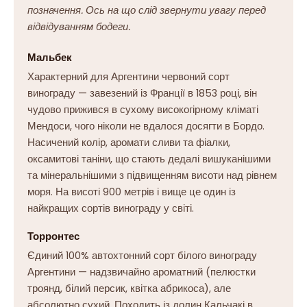
позначення. Ось на що слід звернути увагу перед
відвідуванням бодеги.
Мальбек
Характерний для Аргентини червоний сорт
винограду — завезений із Франції в 1853 році, він
чудово прижився в сухому високогірному кліматі
Мендоси, чого ніколи не вдалося досягти в Бордо.
Насичений колір, аромати сливи та фіалки,
оксамитові таніни, що стають дедалі вишуканішими
та мінеральнішими з підвищенням висоти над рівнем
моря. На висоті 900 метрів і вище це один із
найкращих сортів винограду у світі.
Торронтес
Єдиний 100% автохтонний сорт білого винограду
Аргентини — надзвичайно ароматний (пелюстки
троянд, білий персик, квітка абрикоса), але
абсолютно сухий. Походить із долин Кальчакі в