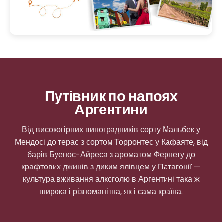
Путівник по напоях
Аргентини
Від високогірних виноградників сорту Мальбек у
Мендосі до терас з сортом Торронтес у Кафаяте, від
барів Буенос-Айреса з ароматом Фернету до
крафтових джинів з диким ялівцем у Патагонії —
культура вживання алкоголю в Аргентині така ж
широка і різноманітна, як і сама країна.