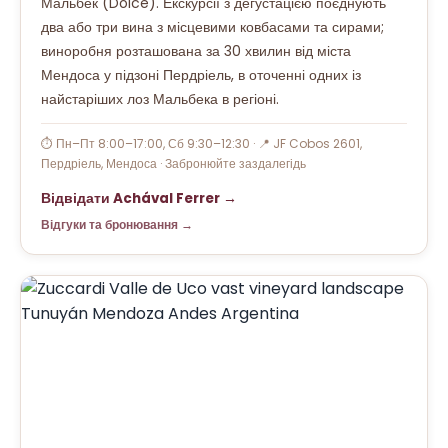
Мальбек (Dolce). Екскурсії з дегустацією поєднують
два або три вина з місцевими ковбасами та сирами;
виноробня розташована за 30 хвилин від міста
Мендоса у підзоні Пердріель, в оточенні одних із
найстаріших лоз Мальбека в регіоні.
⏱ Пн–Пт 8:00–17:00, Сб 9:30–12:30 · 📍 JF Cobos 2601,
Пердріель, Мендоса · Забронюйте заздалегідь
Відвідати Achával Ferrer →
Відгуки та бронювання →