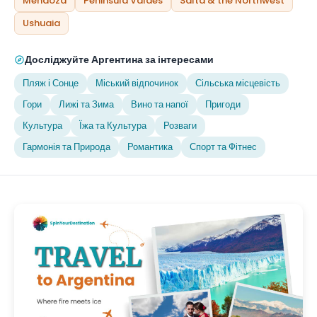
Mendoza
Peninsula Valdes
Salta & the Northwest
Ushuaia
Досліджуйте Аргентина за інтересами
Пляж і Сонце
Міський відпочинок
Сільська місцевість
Гори
Лижі та Зима
Вино та напої
Пригоди
Культура
Їжа та Культура
Розваги
Гармонія та Природа
Романтика
Спорт та Фітнес