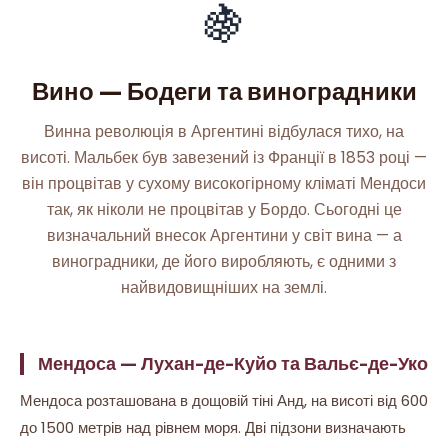
🍇
Вино — Бодеги та виноградники
Винна революція в Аргентині відбулася тихо, на
висоті. Мальбек був завезений із Франції в 1853 році —
він процвітав у сухому високогірному кліматі Мендоси
так, як ніколи не процвітав у Бордо. Сьогодні це
визначальний внесок Аргентини у світ вина — а
виноградники, де його виробляють, є одними з
найвидовищніших на землі.
Мендоса — Лухан-де-Куйо та Вальє-де-Уко
Мендоса розташована в дощовій тіні Анд, на висоті від 600
до 1500 метрів над рівнем моря. Дві підзони визначають