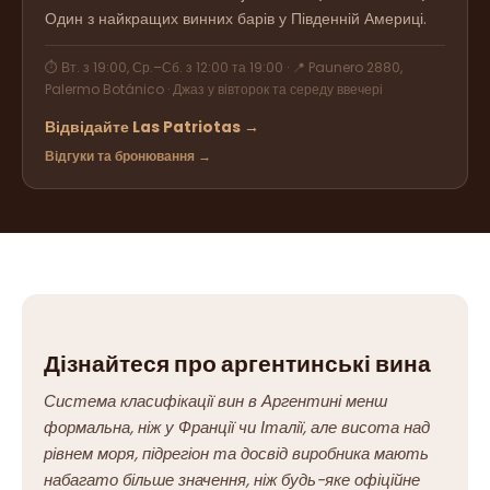
Один з найкращих винних барів у Південній Америці.
⏱ Вт. з 19:00, Ср.–Сб. з 12:00 та 19:00 · 📍 Paunero 2880,
Palermo Botánico · Джаз у вівторок та середу ввечері
Відвідайте Las Patriotas →
Відгуки та бронювання →
Дізнайтеся про аргентинські вина
Система класифікації вин в Аргентині менш
формальна, ніж у Франції чи Італії, але висота над
рівнем моря, підрегіон та досвід виробника мають
набагато більше значення, ніж будь-яке офіційне