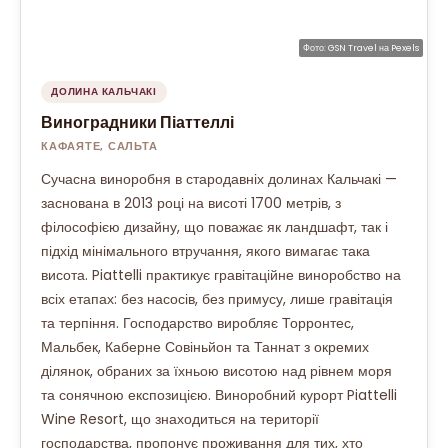
Фото:
GSN Travel
на
Pexels
ДОЛИНА КАЛЬЧАКІ
Виноградники Піаттеллі
КАФАЯТЕ, САЛЬТА
Сучасна виноробня в стародавніх долинах Кальчакі —
заснована в 2013 році на висоті 1700 метрів, з
філософією дизайну, що поважає як ландшафт, так і
підхід мінімального втручання, якого вимагає така
висота. Piattelli практикує гравітаційне виноробство на
всіх етапах: без насосів, без примусу, лише гравітація
та терпіння. Господарство виробляє Торронтес,
Мальбек, Каберне Совіньйон та Таннат з окремих
ділянок, обраних за їхньою висотою над рівнем моря
та сонячною експозицією. Виноробний курорт Piattelli
Wine Resort, що знаходиться на території
господарства, пропонує проживання для тих, хто