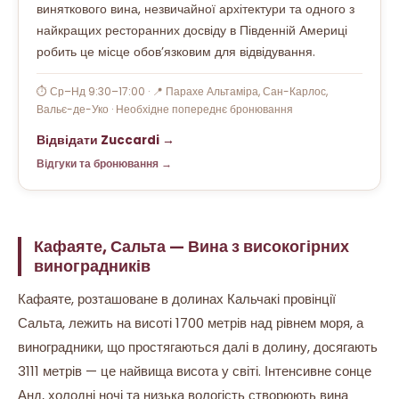
виняткового вина, незвичайної архітектури та одного з
найкращих ресторанних досвіду в Південній Америці
робить це місце обов’язковим для відвідування.
⏱ Ср–Нд 9:30–17:00 · 📍 Парахе Альтаміра, Сан-Карлос,
Вальє-де-Уко · Необхідне попереднє бронювання
Відвідати Zuccardi →
Відгуки та бронювання →
Кафаяте, Сальта — Вина з високогірних
виноградників
Кафаяте, розташоване в долинах Кальчакі провінції
Сальта, лежить на висоті 1700 метрів над рівнем моря, а
виноградники, що простягаються далі в долину, досягають
3111 метрів — це найвища висота у світі. Інтенсивне сонце
Анд, холодні ночі та низька вологість створюють вина