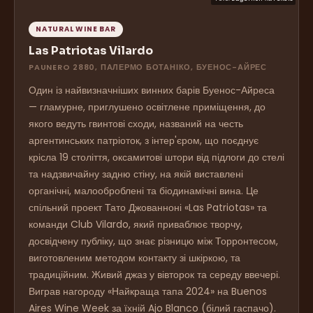
NATURAL WINE BAR
Las Patriotas Vilardo
PAUNERO 2880, ПАЛЕРМО БОТАНІКО, БУЕНОС-АЙРЕС
Один із найвизначніших винних барів Буенос-Айреса
— гламурне, приглушено освітлене приміщення, до
якого ведуть гвинтові сходи, названий на честь
аргентинських патріоток, з інтер'єром, що поєднує
крісла 19 століття, оксамитові штори від підлоги до стелі
та надзвичайну задню стіну, на якій виставлені
органічні, малооброблені та біодинамічні вина. Це
спільний проект Тато Джованноні «Las Patriotas» та
команди Club Vilardo, який приваблює творчу,
досвідчену публіку, що знає різницю між Торронтесом,
виготовленим методом контакту зі шкіркою, та
традиційним. Живий джаз у вівторок та середу ввечері.
Виграв нагороду «Найкраща тапа 2024» на Buenos
Aires Wine Week за їхній Ajo Blanco (білий гаспачо).