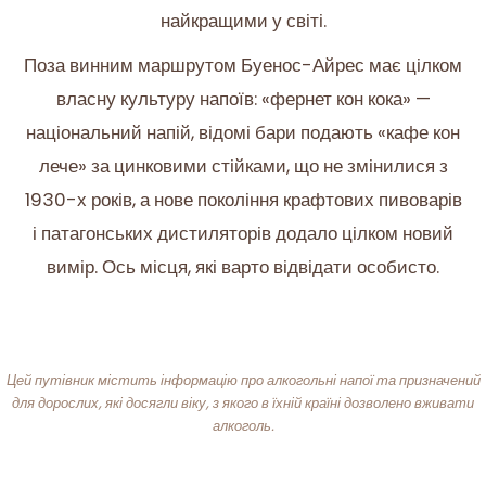
найкращими у світі.
Поза винним маршрутом Буенос-Айрес має цілком
власну культуру напоїв: «фернет кон кока» —
національний напій, відомі бари подають «кафе кон
лече» за цинковими стійками, що не змінилися з
1930-х років, а нове покоління крафтових пивоварів
і патагонських дистиляторів додало цілком новий
вимір. Ось місця, які варто відвідати особисто.
Цей путівник містить інформацію про алкогольні напої та призначений
для дорослих, які досягли віку, з якого в їхній країні дозволено вживати
алкоголь.