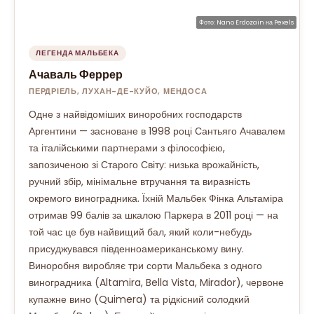
Фото:
Nano Erdozain
на
Pexels
ЛЕГЕНДА МАЛЬБЕКА
Ачаваль Феррер
ПЕРДРІЕЛЬ, ЛУХАН-ДЕ-КУЙО, МЕНДОСА
Одне з найвідоміших виноробних господарств
Аргентини — засноване в 1998 році Сантьяго Ачавалем
та італійськими партнерами з філософією,
запозиченою зі Старого Світу: низька врожайність,
ручний збір, мінімальне втручання та виразність
окремого виноградника. Їхній Мальбек Фінка Альтаміра
отримав 99 балів за шкалою Паркера в 2011 році — на
той час це був найвищий бал, який коли-небудь
присуджувався південноамериканському вину.
Виноробня виробляє три сорти Мальбека з одного
виноградника (Altamira, Bella Vista, Mirador), червоне
купажне вино (Quimera) та рідкісний солодкий