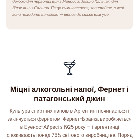
де-Уко для червоних вин з Мендоси; долини Кальчакі для
білих вин із Сальти. Якщо сумніваєтеся, запитайте, з якої
зони походить виноград — відповідь скаже вам усе.
🍸
Міцні алкогольні напої, Фернет і
патагонський джин
Культура спиртних напоїв в Аргентині починається і
закінчується фернетом. Фернет-Бранка виробляється
в Буенос-Айресі з 1925 року — і аргентинці
споживають понад 75% світового виробництва. Поряд