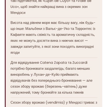
такі підетикетки, як «Luján de Cuyo» та «Valle de
Uco», щоб знайти найкращі вина з окремих зон
Мендоси
Висота над рівнем моря має більшу вагу, ніж будь-
що інше: Мальбеки з Вальє-де-Уко та Торронтес із
Кафаяте мають свіжість та ароматичну складність,
яких не можуть досягти вина з нижчих висот —
завжди запитуйте, з якої зони походять виноградні
ягоди
Для відвідування Catena Zapata та Zuccardi
потрібно бронювати заздалегідь; багато менших
виноробень у Лухан-де-Куйо приймають
відвідувачів без попереднього бронювання — але
сезон збору врожаю (березень–квітень) дуже
напружений, тому бронюйте за кілька тижнів
Сезон збору врожаю (vendimia) у Мендосі триває з