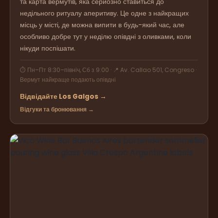
та карта вермутів, яка серйозно ставиться до
недільного ритуалу аперитиву. Це одне з найкращих
місць у місті, де можна випити в будь-який час, але
особливо добре тут у неділю опівдні з оливками, коли
нікуди поспішати.
⏱ Пн–Пт 8:30–північ, Сб з 9:00 · 📍 Av. Callao 501, Congreso ·
Вермут найкраще подають опівдні
Відвідайте Los Galgos →
Відгуки та бронювання →