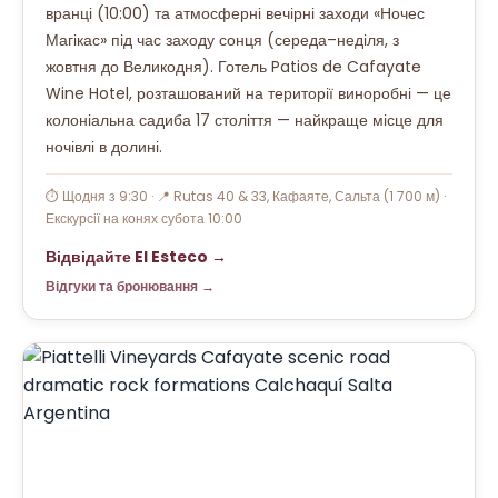
вранці (10:00) та атмосферні вечірні заходи «Ночес
Магікас» під час заходу сонця (середа–неділя, з
жовтня до Великодня). Готель Patios de Cafayate
Wine Hotel, розташований на території виноробні — це
колоніальна садиба 17 століття — найкраще місце для
ночівлі в долині.
⏱ Щодня з 9:30 · 📍 Rutas 40 & 33, Кафаяте, Сальта (1 700 м) ·
Екскурсії на конях субота 10:00
Відвідайте El Esteco →
Відгуки та бронювання →