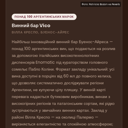
Фото:
Patricia Bozan
на
Pexels
ПОНАД 100 АРГЕНТИНСЬКИХ МАРОК
Винний бар Vico
ВІЛЛА КРЕСПО, БУЕНОС-АЙРЕС
Найбільш інноваційний винний бар Буенос-Айреса —
понад 100 аргентинських вин, що подаються на розлив
за допомогою італійських високотехнологічних
диспенсерів Enomatic під кураторством головного
сомельє Пабло Коліни. Формат закладу унікальний: усі
вина доступні в порціях від 60 мл до повного келиха,
що дозволяє систематично досліджувати регіони
Аргентини, не купуючи цілу пляшку. У винній карті
перевага надається бутиковим виробникам, винам з
високогірних регіонів та патагонським сортам, які рідко
зустрічаються у звичайних винних картах. Заклад у
районі Вілла Креспо — на околиці Палермо —
вирізняється елегантністю та спокійною атмосферою;