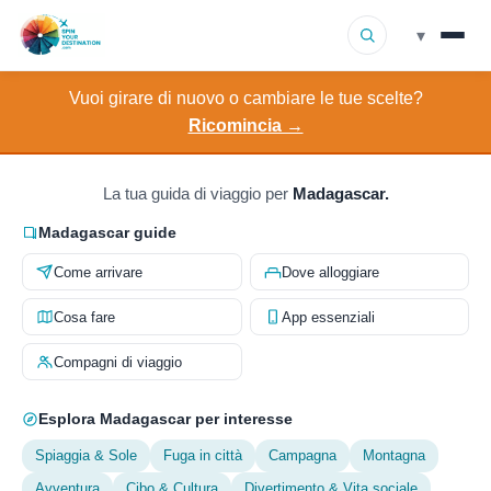
▾
Vuoi girare di nuovo o cambiare le tue scelte?
▾
Destinazioni
Ricomincia →
▾
Sfoglia per interesse
La tua guida di viaggio per
Madagascar.
Come funziona
Madagascar guide
Come arrivare
Dove alloggiare
Chi siamo
Cosa fare
App essenziali
Contatto
Compagni di viaggio
Esplora Madagascar per interesse
Spiaggia & Sole
Fuga in città
Campagna
Montagna
Avventura
Cibo & Cultura
Divertimento & Vita sociale