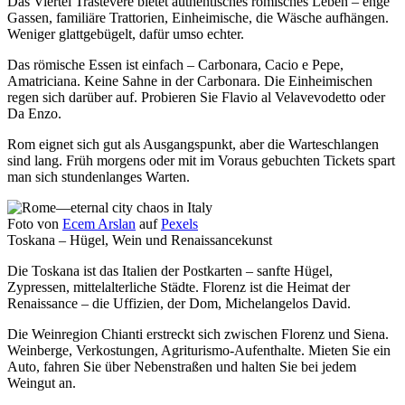
Das Viertel Trastevere bietet authentisches römisches Leben – enge
Gassen, familiäre Trattorien, Einheimische, die Wäsche aufhängen.
Weniger glattgebügelt, dafür umso echter.
Das römische Essen ist einfach – Carbonara, Cacio e Pepe,
Amatriciana. Keine Sahne in der Carbonara. Die Einheimischen
regen sich darüber auf. Probieren Sie Flavio al Velavevodetto oder
Da Enzo.
Rom eignet sich gut als Ausgangspunkt, aber die Warteschlangen
sind lang. Früh morgens oder mit im Voraus gebuchten Tickets spart
man sich stundenlanges Warten.
Foto von
Ecem Arslan
auf
Pexels
Toskana – Hügel, Wein und Renaissancekunst
Die Toskana ist das Italien der Postkarten – sanfte Hügel,
Zypressen, mittelalterliche Städte. Florenz ist die Heimat der
Renaissance – die Uffizien, der Dom, Michelangelos David.
Die Weinregion Chianti erstreckt sich zwischen Florenz und Siena.
Weinberge, Verkostungen, Agriturismo-Aufenthalte. Mieten Sie ein
Auto, fahren Sie über Nebenstraßen und halten Sie bei jedem
Weingut an.