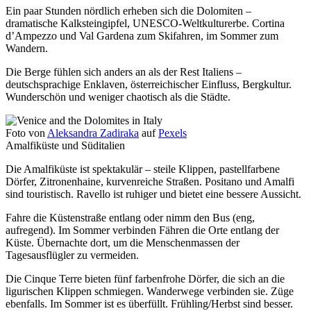
Ein paar Stunden nördlich erheben sich die Dolomiten –
dramatische Kalksteingipfel, UNESCO-Weltkulturerbe. Cortina
d’Ampezzo und Val Gardena zum Skifahren, im Sommer zum
Wandern.
Die Berge fühlen sich anders an als der Rest Italiens –
deutschsprachige Enklaven, österreichischer Einfluss, Bergkultur.
Wunderschön und weniger chaotisch als die Städte.
Foto von
Aleksandra Zadiraka
auf
Pexels
Amalfiküste und Süditalien
Die Amalfiküste ist spektakulär – steile Klippen, pastellfarbene
Dörfer, Zitronenhaine, kurvenreiche Straßen. Positano und Amalfi
sind touristisch. Ravello ist ruhiger und bietet eine bessere Aussicht.
Fahre die Küstenstraße entlang oder nimm den Bus (eng,
aufregend). Im Sommer verbinden Fähren die Orte entlang der
Küste. Übernachte dort, um die Menschenmassen der
Tagesausflügler zu vermeiden.
Die Cinque Terre bieten fünf farbenfrohe Dörfer, die sich an die
ligurischen Klippen schmiegen. Wanderwege verbinden sie. Züge
ebenfalls. Im Sommer ist es überfüllt. Frühling/Herbst sind besser.