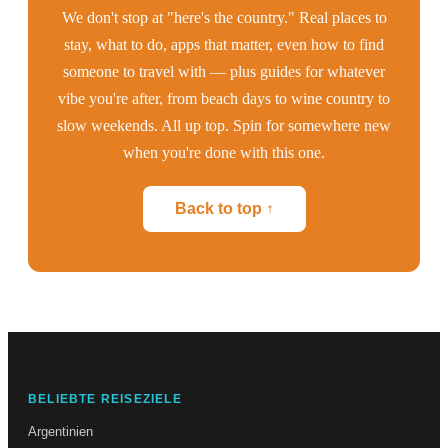
We don't stop at "here's the country." Real places to
stay, what to do, apps that matter, even how to find
someone to travel with — plus guides for whatever
vibe you're after, from beach days to wine country to
slow weekends. All up top. Spin for somewhere new
when you're done with this one.
Back to top ↑
BELIEBTE REISEZIELE
Argentinien