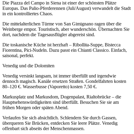
Die Piazza del Campo in Siena ist einer der schönsten Plätze
Europas. Das Palio-Pferderennen (Juli/August) verwandelt die Stadt
in ein kontrolliertes Chaos.
Die mittelalterlichen Türme von San Gimignano ragen über die
Weinberge empor. Touristisch, aber wunderschön. Übernachten Sie
dort, nachdem die Tagesausflügler abgereist sind.
Die toskanische Küche ist herzhaft – Ribollita-Suppe, Bistecca
Fiorentina, Pici-Nudeln. Dazu passt ein Chianti Classico. Einfach,
saisonal, perfekt.
Venedig und die Dolomiten
Venedig versinkt langsam, ist immer überfüllt und irgendwie
dennoch magisch. Kanäle ersetzen Straßen. Gondelfahrten kosten
80–120 €. Wasserbusse (Vaporetto) kosten 7,50 €.
Markusplatz und Markusdom, Dogenpalast, Rialtobrücke – die
Hauptsehenswürdigkeiten sind überfüllt. Besuchen Sie sie am
frühen Morgen oder späten Abend.
Verlaufen Sie sich absichtlich. Schlendern Sie durch Gassen,
überqueren Sie Brücken, entdecken Sie leere Plätze. Venedig
offenbart sich abseits der Menschenmassen.