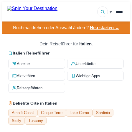
▾
Nochmal drehen oder Auswahl ändern?
Neu starten →
▾
Reiseziele
▾
Dein Reiseführer für
Italien.
Nach Interesse stöbern
Italien Reiseführer
So funktioniert es
Anreise
Unterkünfte
Über uns
Aktivitäten
Wichtige Apps
Kontakt
Reisegefährten
Beliebte Orte in Italien
Amalfi Coast
Cinque Terre
Lake Como
Sardinia
Sicily
Tuscany