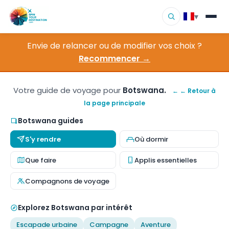
▾
Envie de relancer ou de modifier vos choix ?
▾
Destinations
Recommencer →
▾
Parcourir par intérêt
Votre guide de voyage pour
Botswana.
← ← Retour à
la page principale
Comment ça marche
Botswana guides
À propos
S'y rendre
Où dormir
Contact
Que faire
Applis essentielles
Compagnons de voyage
Explorez Botswana par intérêt
Escapade urbaine
Campagne
Aventure