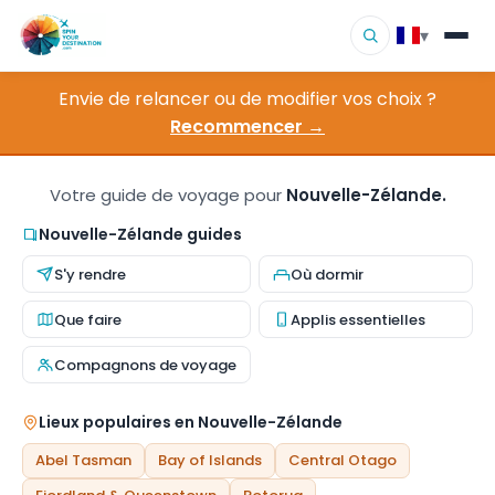
▾
Envie de relancer ou de modifier vos choix ?
▾
Destinations
Recommencer →
▾
Parcourir par intérêt
Votre guide de voyage pour
Nouvelle-Zélande.
Comment ça marche
Nouvelle-Zélande guides
S'y rendre
Où dormir
À propos
Que faire
Applis essentielles
Contact
Compagnons de voyage
Lieux populaires en Nouvelle-Zélande
Abel Tasman
Bay of Islands
Central Otago