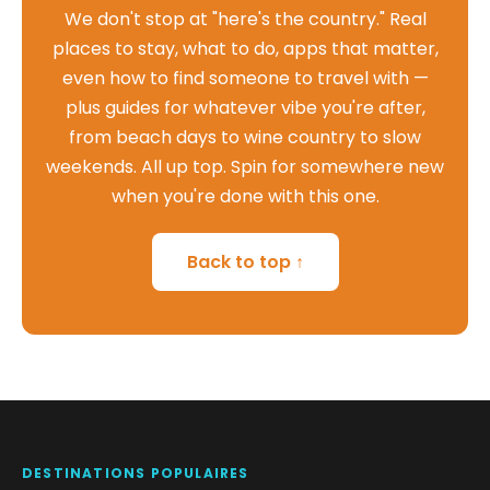
We don't stop at "here's the country." Real
places to stay, what to do, apps that matter,
even how to find someone to travel with —
plus guides for whatever vibe you're after,
from beach days to wine country to slow
weekends. All up top. Spin for somewhere new
when you're done with this one.
Back to top ↑
DESTINATIONS POPULAIRES