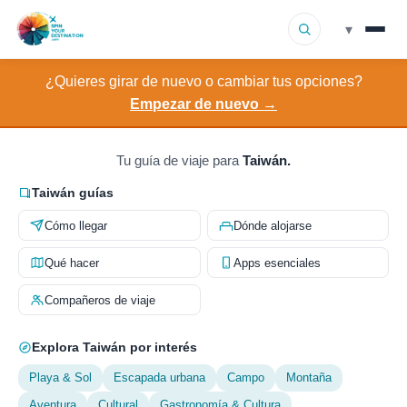
▾
¿Quieres girar de nuevo o cambiar tus opciones?
▾
Destinos
Empezar de nuevo →
▾
Explorar por interés
Tu guía de viaje para
Taiwán.
Cómo funciona
Taiwán guías
Cómo llegar
Dónde alojarse
Sobre nosotros
Qué hacer
Apps esenciales
Contacto
Compañeros de viaje
Explora Taiwán por interés
Playa & Sol
Escapada urbana
Campo
Montaña
Aventura
Cultural
Gastronomía & Cultura