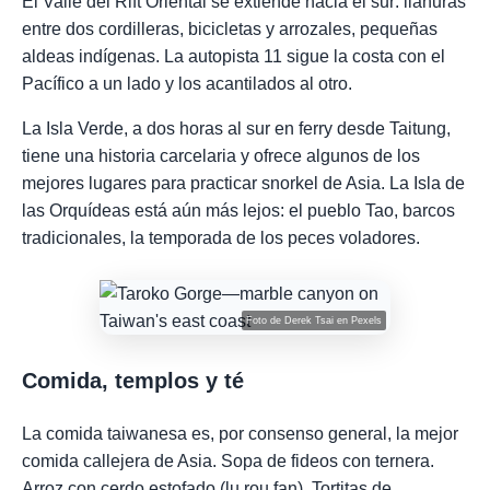
El Valle del Rift Oriental se extiende hacia el sur: llanuras
entre dos cordilleras, bicicletas y arrozales, pequeñas
aldeas indígenas. La autopista 11 sigue la costa con el
Pacífico a un lado y los acantilados al otro.
La Isla Verde, a dos horas al sur en ferry desde Taitung,
tiene una historia carcelaria y ofrece algunos de los
mejores lugares para practicar snorkel de Asia. La Isla de
las Orquídeas está aún más lejos: el pueblo Tao, barcos
tradicionales, la temporada de los peces voladores.
Foto de
Derek Tsai
en
Pexels
Comida, templos y té
La comida taiwanesa es, por consenso general, la mejor
comida callejera de Asia. Sopa de fideos con ternera.
Arroz con cerdo estofado (lu rou fan). Tortitas de