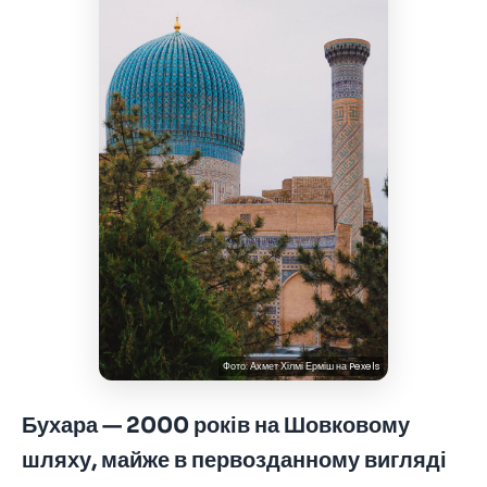
Фото:
Ахмет Хілмі Ерміш
на
Pexels
Бухара — 2000 років на Шовковому
шляху, майже в первозданному вигляді