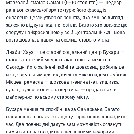
Мавзолей Ісмаїла Самані (9–10 століття) — шедевр
ранньої ісламської архітектури: його фасад із
обпаленої цегли утворює решітку, яка змінює вигляд
залежно від кута падіння світла. Багато хто вважає цю
споруду найкрасивішою у всій Центральній Азії. Вона
розташована в парку на околиці старого міста.
Лиаби-Хауз — це старий соціальний центр Бухари —
ставок, оточений медресе, ханакою та мечеттю.
Сьогодні його затінені чайні та шовковиці роблять це
місце ідеальним для відпочинку між оглядом пам'яток.
Місцеві ремесла — шовкова тканина ікат, вишивка
сузані, ручно розписана кераміка — продаються в
майстернях по всьому старому місту.
Бухара менша та спокійніша за Самарканд. Багато
мандрівників вважають, що тут приємніше проводити
час. Два повних дні дадуть вам можливість оглянути
пам'ятки та насолодитися неспішними вечорами.