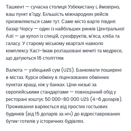
Ташкент — сучасна столиця Узбекистану і, ймовірно,
ваш пункт в'їзду. Більшість міжнародних рейсів
приземляються саме тут. Саме місто варте півдня:
базар Чорсу — один із найбільших ринків Центральної
Азії — це купол із спецій, сухофруктів, м'яса, хліба та
галасу. У старому міському кварталі навколо
комплексу Хаст-Імам розташовані мечеті та медресе,
що датуються 16 століттям.
Валюта — узбецький сум (UZS). Банкомати поширені
в містах. Курси обміну в ліцензованих обмінних
пунктах кращі, ніж у банках. Ціни низькі за
європейськими стандартами — повноцінний обід у
ресторані коштує 50 000–80 000 UZS (4–6 доларів).
Проживання варіюється від простих гостьових
будинків (від 15 доларів за ніч) до відреставрованих
бутик-готелів у історичних будівлях.