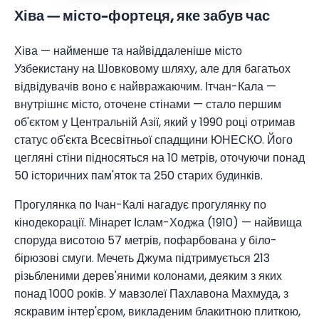
Хіва — місто-фортеця, яке забув час
Хіва — найменше та найвіддаленіше місто
Узбекистану на Шовковому шляху, але для багатьох
відвідувачів воно є найвражаючим. Ітчан-Кала —
внутрішнє місто, оточене стінами — стало першим
об'єктом у Центральній Азії, який у 1990 році отримав
статус об'єкта Всесвітньої спадщини ЮНЕСКО. Його
цегляні стіни підносяться на 10 метрів, оточуючи понад
50 історичних пам'яток та 250 старих будинків.
Прогулянка по Ічан-Калі нагадує прогулянку по
кінодекорації. Мінарет Іслам-Ходжа (1910) — найвища
споруда висотою 57 метрів, пофарбована у біло-
бірюзові смуги. Мечеть Джума підтримується 213
різьбленими дерев'яними колонами, деяким з яких
понад 1000 років. У мавзолеї Пахлавона Махмуда, з
яскравим інтер'єром, викладеним блакитною плиткою,