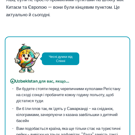
Китаєм та Європою — вони були кінцевим пунктом. Це
актуально й сьогодні.
Фото:
AXP Photography
на
Pexels
Чесні думки від
Спінні
+
Uzbekistan для вас, якщо...
Ви будете стояти перед черепичними куполами Регістану
на сході сонця і пробачите кожну годину польоту, щоб
дістатися туди.
Ви б їли плов так, як їдять у Самарканді - на сніданок,
кілограмами, зачерпуючи з казана завбільшки з дитячий
басейн
Вам подобається країна, яка ще тільки стає на туристичні
рейки - вивіски на трьох алфавітах, "Лада" замість таксі,