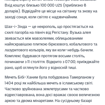
Вхід коштує близько 100 000 UZS (приблизно 8
доларів). Відвідайте це місце на світанку та знову на
заході сонця, коли світло є надзвичайним.
Шах-і-Зінда — це некрополь, що простягається на
схилі пагорба на північ від Регістану. Вузька алея
звивається між мавзолеями, облицьованими
найяскравішою плиткою бірюзового, кобальтового та
лазуритового кольорів, яку ви коли-небудь бачили.
Комплекс будувався протягом восьми століть,
починаючи з 11 століття. Відкрито з 07:00; приїжджайте
рано, щоб оглянути його у відносній тиші.
Мечеть Бібі-Ханим була побудована Тамерланом у
1404 році як найбільша мечеть в ісламському світі.
Частково зруйнована землетрусами та частково
відреставрована, вона досі вражає своєю величезною
аркою та двома мінаретами. На сусідньому базарі