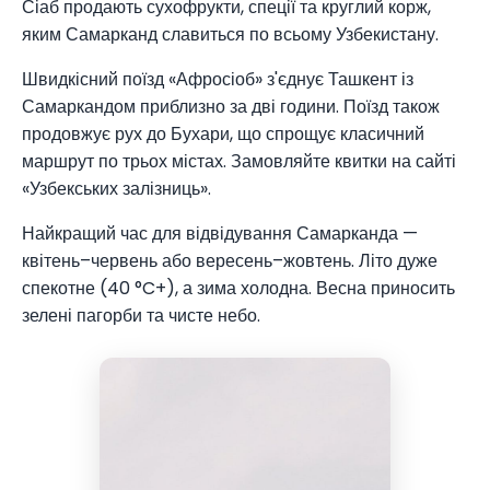
Сіаб продають сухофрукти, спеції та круглий корж,
яким Самарканд славиться по всьому Узбекистану.
Швидкісний поїзд «Афросіоб» з'єднує Ташкент із
Самаркандом приблизно за дві години. Поїзд також
продовжує рух до Бухари, що спрощує класичний
маршрут по трьох містах. Замовляйте квитки на сайті
«Узбекських залізниць».
Найкращий час для відвідування Самарканда —
квітень–червень або вересень–жовтень. Літо дуже
спекотне (40 °C+), а зима холодна. Весна приносить
зелені пагорби та чисте небо.