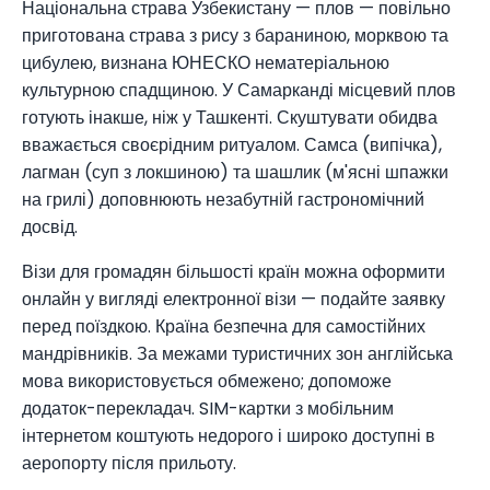
Національна страва Узбекистану — плов — повільно
приготована страва з рису з бараниною, морквою та
цибулею, визнана ЮНЕСКО нематеріальною
культурною спадщиною. У Самарканді місцевий плов
готують інакше, ніж у Ташкенті. Скуштувати обидва
вважається своєрідним ритуалом. Самса (випічка),
лагман (суп з локшиною) та шашлик (м'ясні шпажки
на грилі) доповнюють незабутній гастрономічний
досвід.
Візи для громадян більшості країн можна оформити
онлайн у вигляді електронної візи — подайте заявку
перед поїздкою. Країна безпечна для самостійних
мандрівників. За межами туристичних зон англійська
мова використовується обмежено; допоможе
додаток-перекладач. SIM-картки з мобільним
інтернетом коштують недорого і широко доступні в
аеропорту після прильоту.