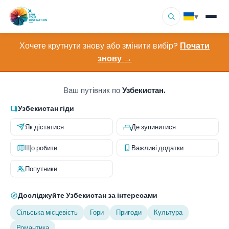
▾
Хочете крутнути знову або змінити вибір?
Почати
▾
Напрямки
знову →
▾
Переглянути за інтересами
Ваш путівник по
Узбекистан.
Як це працює
Узбекистан гіди
Як дістатися
Де зупинитися
Про нас
Що робити
Важливі додатки
Контакт
Попутники
Досліджуйте Узбекистан за інтересами
Сільська місцевість
Гори
Пригоди
Культура
Романтика