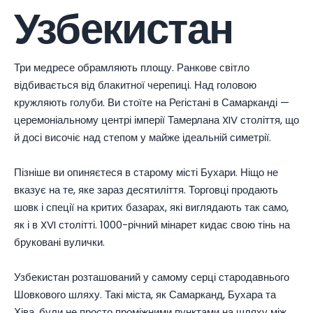
Узбекистан
Три медресе обрамляють площу. Ранкове світло
відбивається від блакитної черепиці. Над головою
кружляють голуби. Ви стоїте на Регістані в Самарканді —
церемоніальному центрі імперії Тамерлана XIV століття, що
й досі височіє над степом у майже ідеальній симетрії.
Пізніше ви опиняєтеся в старому місті Бухари. Ніщо не
вказує на те, яке зараз десятиліття. Торговці продають
шовк і спеції на критих базарах, які виглядають так само,
як і в XVI столітті. 1000-річний мінарет кидає свою тінь на
бруковані вулички.
Узбекистан розташований у самому серці стародавнього
Шовкового шляху. Такі міста, як Самарканд, Бухара та
Хіва, були не просто проміжними пунктами на шляху між