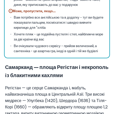
диня, яку притискають до вас у подарунок
−
Може, пропустити, якщо...
Вам потрібно все англійською та в додатку - тут ви будете
показувати пальцем, посміхатися і швидко вивчите
кирилицю для "хліба
Хочете пляж - це подвійна пустеля і степ, найближче море
за дві країни від вас
Ви очікували чудового сервісу - прийом величезний, а
сантехніка - це азартна гра, іноді в одній і тій же будівлі
Самарканд — площа Регістан і некрополь
із блакитними кахлями
Регістан — це серце Самарканда і, мабуть,
найвизначніша площа в Центральній Азії. Три високі
медресе — Улугбека (1420), Шердора (1636) та Тіля-
Корі (1660) — обрамляють відкриту площу площею 1,2
гектара, вкриту витонченою геометричною мозаїкою.