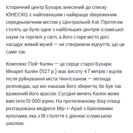
Історичний центр Бухари, внесений до списку
ЮНЕСКО, є найповнішим і найкраще збереженим
середньовічним містом у Центральній Азії. Протягом
століть це було одне з найбільших центрів ісламської
науки та торгівлі у світі, а його старе місто досі
нагадує живий музей — не створюючи відчуття, що це
саме так.
Комплекс Пой-Калян — це серце старої Бухари.
Мінарет Калян (1127 р.) має висоту 47 метрів і вцілів
після руйнування міста Чингісханом — легенда
розповідає, що він наказав його зберегти, бо був так
вражений його красою. Сусідня мечеть Калон може
вмістити 10 000 вірян. На протилежному боці площі
розташована медресе Мір-і-Араб з бірюзовими
куполами, яка з 16 століття є діючою ісламською
школою.