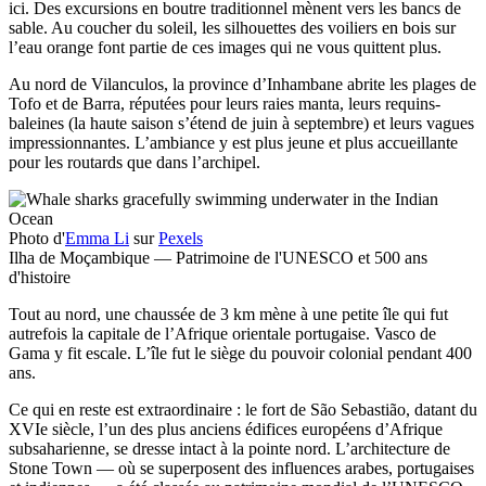
ici. Des excursions en boutre traditionnel mènent vers les bancs de
sable. Au coucher du soleil, les silhouettes des voiliers en bois sur
l’eau orange font partie de ces images qui ne vous quittent plus.
Au nord de Vilanculos, la province d’Inhambane abrite les plages de
Tofo et de Barra, réputées pour leurs raies manta, leurs requins-
baleines (la haute saison s’étend de juin à septembre) et leurs vagues
impressionnantes. L’ambiance y est plus jeune et plus accueillante
pour les routards que dans l’archipel.
Photo d'
Emma Li
sur
Pexels
Ilha de Moçambique — Patrimoine de l'UNESCO et 500 ans
d'histoire
Tout au nord, une chaussée de 3 km mène à une petite île qui fut
autrefois la capitale de l’Afrique orientale portugaise. Vasco de
Gama y fit escale. L’île fut le siège du pouvoir colonial pendant 400
ans.
Ce qui en reste est extraordinaire : le fort de São Sebastião, datant du
XVIe siècle, l’un des plus anciens édifices européens d’Afrique
subsaharienne, se dresse intact à la pointe nord. L’architecture de
Stone Town — où se superposent des influences arabes, portugaises