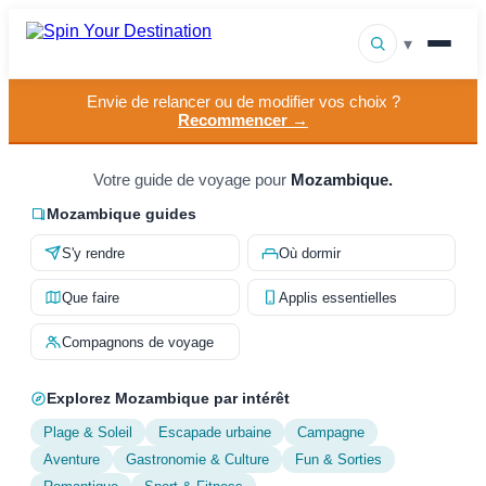
▾
Envie de relancer ou de modifier vos choix ?
▾
Destinations
Recommencer →
▾
Parcourir par intérêt
Votre guide de voyage pour
Mozambique.
Comment ça marche
Mozambique guides
S'y rendre
Où dormir
À propos
Que faire
Applis essentielles
Contact
Compagnons de voyage
Explorez Mozambique par intérêt
Plage & Soleil
Escapade urbaine
Campagne
Aventure
Gastronomie & Culture
Fun & Sorties