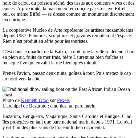
noix de cajou, du poisson séché, des tissus aux couleurs vives et des
épices. À proximité, la maison en fer conçue par Gustave Eiffel —
oui, ce même Eiffel — se dresse comme un monument discrètement
excentrique.
La coopérative Nucleo de Arte représente les artistes mozambicains
depuis 1987. Peintures, sculptures et gravures remplissent l’espace.
Rien n’est produit en série pour les touristes.
C'est dans le quartier de la Baixa, la nuit, que la ville se détend : bars
en plein air, fruits de mer frais, bière Laurentina bien fraîche et
musique live qui envahit la rue bien après minuit.
Prenez l'avion, passez deux nuits, goûtez à tout. Puis mettez le cap
au nord vers la côte.
Photo de
Kenneth Otoo
sur
Pexels
L'archipel de Bazaruto : cinq îles, un parc marin
Bazaruto, Benguerra, Magaruque, Santa Carolina et Bangue. Cinq
îles protégées en tant que parc national marin depuis 1971. Le récif
y est l’un des plus sains de l’océan Indien occidental.
Les dugongs se nourrissent encore dans les herbiers marins. Les