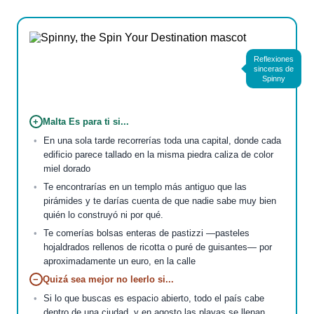
Reflexiones
sinceras de
Spinny
+
Malta Es para ti si...
En una sola tarde recorrerías toda una capital, donde cada
edificio parece tallado en la misma piedra caliza de color
miel dorado
Te encontrarías en un templo más antiguo que las
pirámides y te darías cuenta de que nadie sabe muy bien
quién lo construyó ni por qué.
Te comerías bolsas enteras de pastizzi —pasteles
hojaldrados rellenos de ricotta o puré de guisantes— por
aproximadamente un euro, en la calle
−
Quizá sea mejor no leerlo si...
Si lo que buscas es espacio abierto, todo el país cabe
dentro de una ciudad, y en agosto las playas se llenan