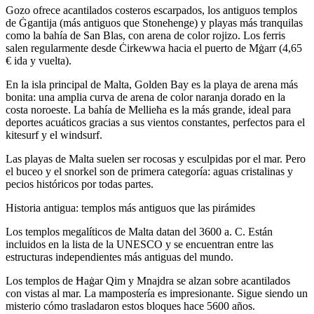
Gozo ofrece acantilados costeros escarpados, los antiguos templos
de Ġgantija (más antiguos que Stonehenge) y playas más tranquilas
como la bahía de San Blas, con arena de color rojizo. Los ferris
salen regularmente desde Ċirkewwa hacia el puerto de Mġarr (4,65
€ ida y vuelta).
En la isla principal de Malta, Golden Bay es la playa de arena más
bonita: una amplia curva de arena de color naranja dorado en la
costa noroeste. La bahía de Mellieħa es la más grande, ideal para
deportes acuáticos gracias a sus vientos constantes, perfectos para el
kitesurf y el windsurf.
Las playas de Malta suelen ser rocosas y esculpidas por el mar. Pero
el buceo y el snorkel son de primera categoría: aguas cristalinas y
pecios históricos por todas partes.
Historia antigua: templos más antiguos que las pirámides
Los templos megalíticos de Malta datan del 3600 a. C. Están
incluidos en la lista de la UNESCO y se encuentran entre las
estructuras independientes más antiguas del mundo.
Los templos de Ħaġar Qim y Mnajdra se alzan sobre acantilados
con vistas al mar. La mampostería es impresionante. Sigue siendo un
misterio cómo trasladaron estos bloques hace 5600 años.