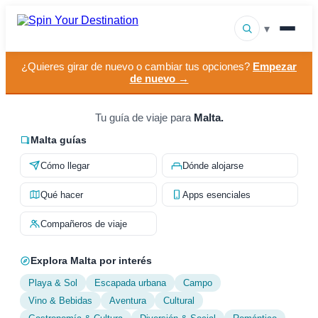
▾
¿Quieres girar de nuevo o cambiar tus opciones?
Empezar
▾
Destinos
de nuevo →
▾
Explorar por interés
Tu guía de viaje para
Malta.
Cómo funciona
Malta guías
Cómo llegar
Dónde alojarse
Sobre nosotros
Qué hacer
Apps esenciales
Contacto
Compañeros de viaje
Explora Malta por interés
Playa & Sol
Escapada urbana
Campo
Vino & Bebidas
Aventura
Cultural