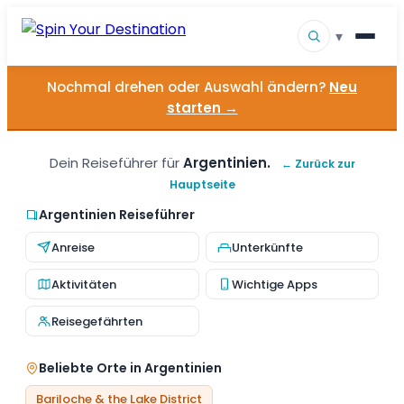
▾
Nochmal drehen oder Auswahl ändern?
Neu
▾
Reiseziele
starten →
▾
Nach Interesse stöbern
Dein Reiseführer für
Argentinien.
← Zurück zur
Hauptseite
So funktioniert es
Argentinien Reiseführer
Über uns
Anreise
Unterkünfte
Kontakt
Aktivitäten
Wichtige Apps
Reisegefährten
Beliebte Orte in Argentinien
Bariloche & the Lake District