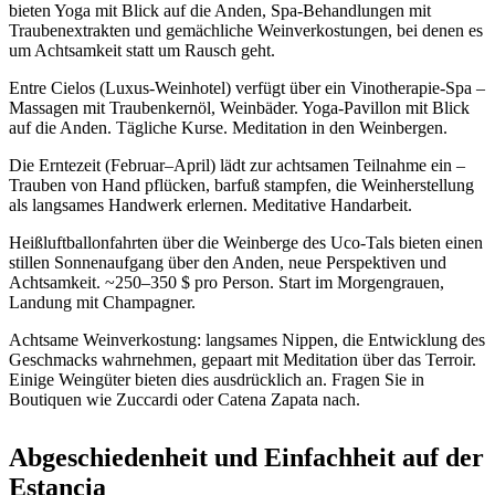
bieten Yoga mit Blick auf die Anden, Spa-Behandlungen mit
Traubenextrakten und gemächliche Weinverkostungen, bei denen es
um Achtsamkeit statt um Rausch geht.
Entre Cielos (Luxus-Weinhotel) verfügt über ein Vinotherapie-Spa –
Massagen mit Traubenkernöl, Weinbäder. Yoga-Pavillon mit Blick
auf die Anden. Tägliche Kurse. Meditation in den Weinbergen.
Die Erntezeit (Februar–April) lädt zur achtsamen Teilnahme ein –
Trauben von Hand pflücken, barfuß stampfen, die Weinherstellung
als langsames Handwerk erlernen. Meditative Handarbeit.
Heißluftballonfahrten über die Weinberge des Uco-Tals bieten einen
stillen Sonnenaufgang über den Anden, neue Perspektiven und
Achtsamkeit. ~250–350 $ pro Person. Start im Morgengrauen,
Landung mit Champagner.
Achtsame Weinverkostung: langsames Nippen, die Entwicklung des
Geschmacks wahrnehmen, gepaart mit Meditation über das Terroir.
Einige Weingüter bieten dies ausdrücklich an. Fragen Sie in
Boutiquen wie Zuccardi oder Catena Zapata nach.
Abgeschiedenheit und Einfachheit auf der
Estancia