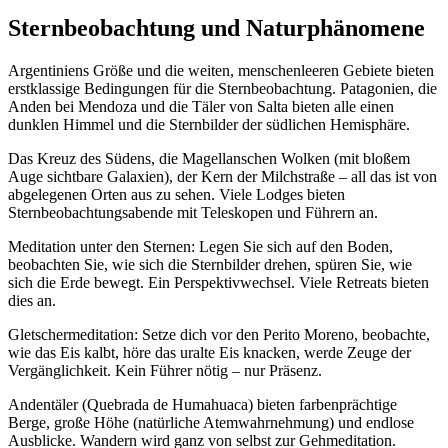
Sternbeobachtung und Naturphänomene
Argentiniens Größe und die weiten, menschenleeren Gebiete bieten
erstklassige Bedingungen für die Sternbeobachtung. Patagonien, die
Anden bei Mendoza und die Täler von Salta bieten alle einen
dunklen Himmel und die Sternbilder der südlichen Hemisphäre.
Das Kreuz des Südens, die Magellanschen Wolken (mit bloßem
Auge sichtbare Galaxien), der Kern der Milchstraße – all das ist von
abgelegenen Orten aus zu sehen. Viele Lodges bieten
Sternbeobachtungsabende mit Teleskopen und Führern an.
Meditation unter den Sternen: Legen Sie sich auf den Boden,
beobachten Sie, wie sich die Sternbilder drehen, spüren Sie, wie
sich die Erde bewegt. Ein Perspektivwechsel. Viele Retreats bieten
dies an.
Gletschermeditation: Setze dich vor den Perito Moreno, beobachte,
wie das Eis kalbt, höre das uralte Eis knacken, werde Zeuge der
Vergänglichkeit. Kein Führer nötig – nur Präsenz.
Andentäler (Quebrada de Humahuaca) bieten farbenprächtige
Berge, große Höhe (natürliche Atemwahrnehmung) und endlose
Ausblicke. Wandern wird ganz von selbst zur Gehmeditation.