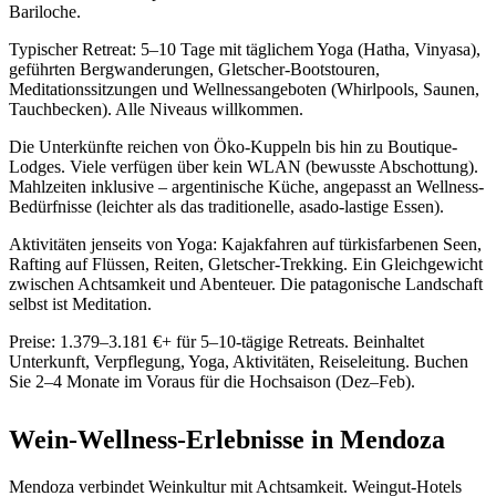
Bariloche.
Typischer Retreat: 5–10 Tage mit täglichem Yoga (Hatha, Vinyasa),
geführten Bergwanderungen, Gletscher-Bootstouren,
Meditationssitzungen und Wellnessangeboten (Whirlpools, Saunen,
Tauchbecken). Alle Niveaus willkommen.
Die Unterkünfte reichen von Öko-Kuppeln bis hin zu Boutique-
Lodges. Viele verfügen über kein WLAN (bewusste Abschottung).
Mahlzeiten inklusive – argentinische Küche, angepasst an Wellness-
Bedürfnisse (leichter als das traditionelle, asado-lastige Essen).
Aktivitäten jenseits von Yoga: Kajakfahren auf türkisfarbenen Seen,
Rafting auf Flüssen, Reiten, Gletscher-Trekking. Ein Gleichgewicht
zwischen Achtsamkeit und Abenteuer. Die patagonische Landschaft
selbst ist Meditation.
Preise: 1.379–3.181 €+ für 5–10-tägige Retreats. Beinhaltet
Unterkunft, Verpflegung, Yoga, Aktivitäten, Reiseleitung. Buchen
Sie 2–4 Monate im Voraus für die Hochsaison (Dez–Feb).
Wein-Wellness-Erlebnisse in Mendoza
Mendoza verbindet Weinkultur mit Achtsamkeit. Weingut-Hotels