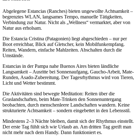
Abgelegene Estancias (Ranches) bieten ungewollte Achtsamkeit –
begrenztes WLAN, langsames Tempo, manuelle Tätigkeiten,
Verbindung zur Natur. Nicht als „Wellness“ vermarktet, aber von
Natur aus erholsam.
Die Estancia Cristina (Patagonien) liegt abgeschieden – nur per
Boot erreichbar, Blick auf Gletscher, kein Mobilfunkempfang.
Reiten, Wandern, einfache Mahlzeiten. Abschalten durch die
Umstände.
Estancias in der Pampa nahe Buenos Aires bieten ländliche
Langsamkeit – Ausritte bei Sonnenaufgang, Gaucho-Arbeit, Mate-
Runden, Asado-Zubereitung. Der Tagesrhythmus wird von Tieren,
Licht und Wetter bestimmt.
Die Aktivitäten sind bewegte Meditation: Reiten über die
Graslandschaften, beim Mate-Trinken den Sonnenuntergang
beobachten, durch menschenleere Landschaften wandern. Keine
strukturierte Achtsamkeit – sondern eingebettet in den Lebensstil.
Mindestens 2–3 Nächte bleiben, damit sich der Rhythmus einstellt.
Der erste Tag fühlt sich wie Urlaub an. Am dritten Tag greift man
nicht mehr nach dem Handy. Dann funktioniert es.