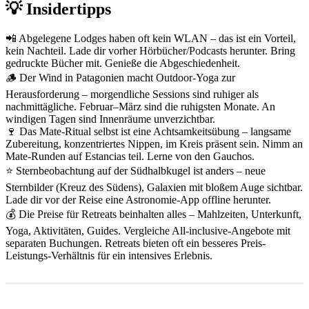
💡 Insidertipps
📲 Abgelegene Lodges haben oft kein WLAN – das ist ein Vorteil,
kein Nachteil. Lade dir vorher Hörbücher/Podcasts herunter. Bring
gedruckte Bücher mit. Genieße die Abgeschiedenheit.
🪵️ Der Wind in Patagonien macht Outdoor-Yoga zur
Herausforderung – morgendliche Sessions sind ruhiger als
nachmittägliche. Februar–März sind die ruhigsten Monate. An
windigen Tagen sind Innenräume unverzichtbar.
🍷 Das Mate-Ritual selbst ist eine Achtsamkeitsübung – langsame
Zubereitung, konzentriertes Nippen, im Kreis präsent sein. Nimm an
Mate-Runden auf Estancias teil. Lerne von den Gauchos.
⭐ Sternbeobachtung auf der Südhalbkugel ist anders – neue
Sternbilder (Kreuz des Südens), Galaxien mit bloßem Auge sichtbar.
Lade dir vor der Reise eine Astronomie-App offline herunter.
💰 Die Preise für Retreats beinhalten alles – Mahlzeiten, Unterkunft,
Yoga, Aktivitäten, Guides. Vergleiche All-inclusive-Angebote mit
separaten Buchungen. Retreats bieten oft ein besseres Preis-
Leistungs-Verhältnis für ein intensives Erlebnis.