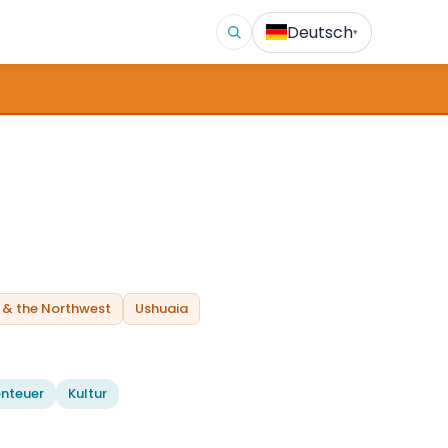
Deutsch
▾
 & the Northwest
Ushuaia
nteuer
Kultur