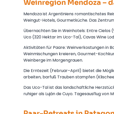
Weinregion Mendoza – d
Mendoza ist Argentiniens romantischstes Reis
Weingut-Hotels, Gourmetküche. Das Zentrum 
Übernachten Sie in Weinhotels: Entre Cielo
Uco (320 Hektar im Uco-Tal), Cavas Wine Lodg
Aktivitäten für Paare: Weinverkostungen in B
Weinmischungen kreieren, Gourmet-Kochkurse
Weinberge im Morgengrauen.
Die Erntezeit (Februar–April) bietet die Mö
arbeiten, barfuß Trauben stampfen (Klischee
Das Uco-Tal ist das landschaftliche Herzst
ruhiger als Luján de Cuyo. Tagesausflug von 
Paar-Retreats in Patago