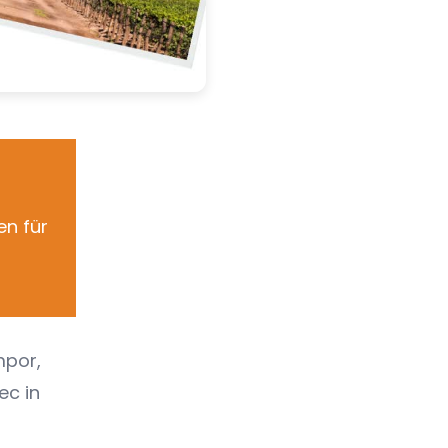
n
en für
mpor,
ec in