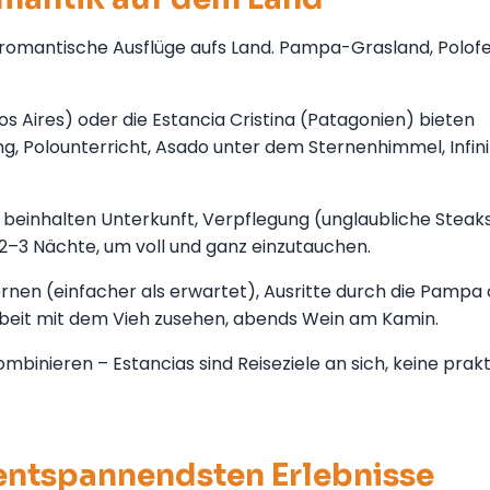
romantische Ausflüge aufs Land. Pampa-Grasland, Polofe
s Aires) oder die Estancia Cristina (Patagonien) bieten
ng, Polounterricht, Asado unter dem Sternenhimmel, Infin
 beinhalten Unterkunft, Verpflegung (unglaubliche Steaks
2–3 Nächte, um voll und ganz einzutauchen.
nen (einfacher als erwartet), Ausritte durch die Pampa
rbeit mit dem Vieh zusehen, abends Wein am Kamin.
inieren – Estancias sind Reiseziele an sich, keine prak
 entspannendsten Erlebnisse