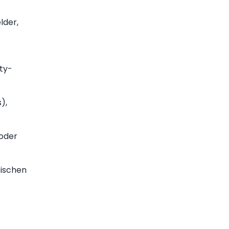
lder,
ity-
),
 oder
tischen