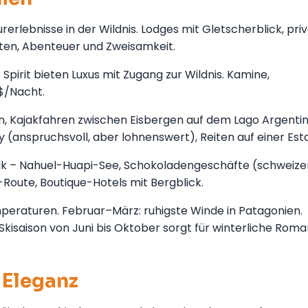
rerlebnisse in der Wildnis. Lodges mit Gletscherblick, pri
en, Abenteuer und Zweisamkeit.
Spirit bieten Luxus mit Zugang zur Wildnis. Kamine,
$/Nacht.
en, Kajakfahren zwischen Eisbergen auf dem Lago Argentin
(anspruchsvoll, aber lohnenswert), Reiten auf einer Esta
tik – Nahuel-Huapi-See, Schokoladengeschäfte (schweize
Route, Boutique-Hotels mit Bergblick.
eraturen. Februar–März: ruhigste Winde in Patagonien.
e Skisaison von Juni bis Oktober sorgt für winterliche Roman
 Eleganz