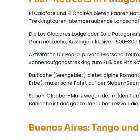
El Calafate und El Chaltén bieten Paaren Natu
Trekkingtouren, atemberaubende Landschaft
Die Los Glaciares Lodge oder Eolo Patagonia's 
Gourmetküche, Ausflüge inklusive. ~500–800 
Aktivitäten für Paare: private Gletschertour
Sonnenaufgangstrekking zum Fuß des Fitz Roy 
Bariloche (Seengebiet) bietet alpine Roman
Erbe), malerische Fahrt auf der Sieben-Seen-
Saison: Oktober–März wegen der milden Temp
Bariloche ist das ganze Jahr über reizvoll, di
Buenos Aires: Tango und