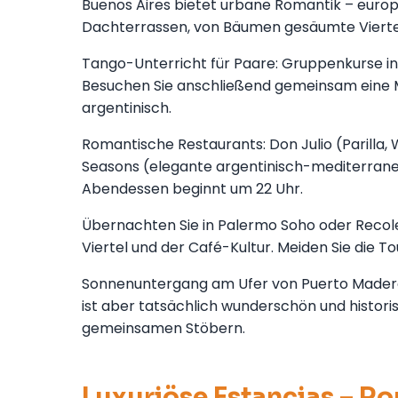
Buenos Aires bietet urbane Romantik – europ
Dachterrassen, von Bäumen gesäumte Viertel,
Tango-Unterricht für Paare: Gruppenkurse in
Besuchen Sie anschließend gemeinsam eine Mil
argentinisch.
Romantische Restaurants: Don Julio (Parilla, W
Seasons (elegante argentinisch-mediterrane
Abendessen beginnt um 22 Uhr.
Übernachten Sie in Palermo Soho oder Recol
Viertel und der Café-Kultur. Meiden Sie die To
Sonnenuntergang am Ufer von Puerto Madero,
ist aber tatsächlich wunderschön und histor
gemeinsamen Stöbern.
Luxuriöse Estancias – R