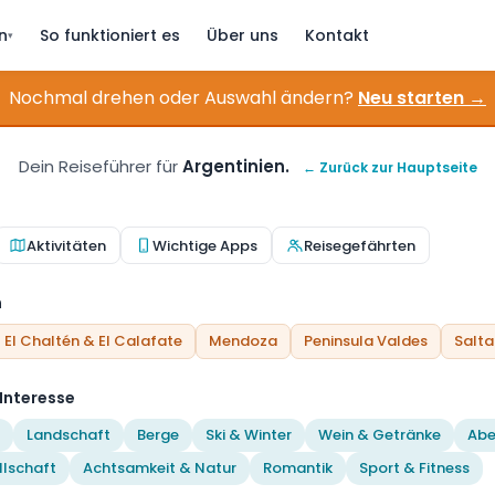
n
So funktioniert es
Über uns
Kontakt
▾
Nochmal drehen oder Auswahl ändern?
Neu starten →
Dein Reiseführer für
Argentinien.
← Zurück zur Hauptseite
Aktivitäten
Wichtige Apps
Reisegefährten
n
El Chaltén & El Calafate
Mendoza
Peninsula Valdes
Salta
Interesse
Landschaft
Berge
Ski & Winter
Wein & Getränke
Abe
llschaft
Achtsamkeit & Natur
Romantik
Sport & Fitness