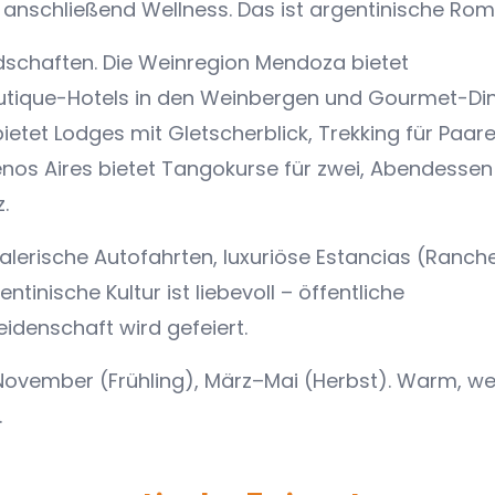
 anschließend Wellness. Das ist argentinische Rom
ndschaften. Die Weinregion Mendoza bietet
utique-Hotels in den Weinbergen und Gourmet-Di
etet Lodges mit Gletscherblick, Trekking für Paar
uenos Aires bietet Tangokurse für zwei, Abendessen
.
alerische Autofahrten, luxuriöse Estancias (Ranche
tinische Kultur ist liebevoll – öffentliche
denschaft wird gefeiert.
vember (Frühling), März–Mai (Herbst). Warm, we
.