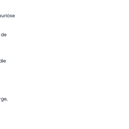
xuriöse
 de
die
rge,