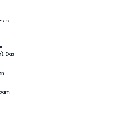
otel.
ur
). Das
en
tsam,