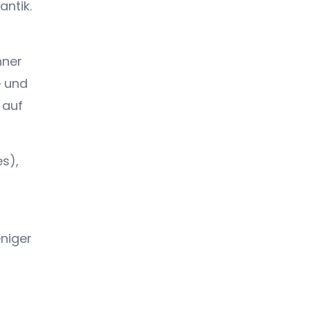
antik.
nner
e und
 auf
s),
niger