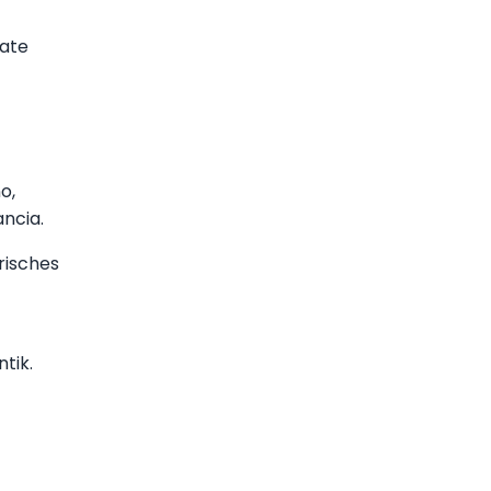
vate
o,
ncia.
risches
tik.