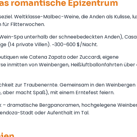
as romantische Epizentrum
eziel. Weltklasse-Malbec-Weine, die Anden als Kulisse, lu
für Flitterwochen.
s (Wein-Spa unterhalb der schneebedeckten Anden), Casa
e (14 private Villen). ~300–600 $/Nacht.
outiquen wie Catena Zapata oder Zuccardi, eigene
 inmitten von Weinbergen, Heißluftballonfahrten über 
glichkeit zur Traubenernte. Gemeinsam in den Weinbergen
, aber macht Spaß), mit einem Erntefest feiern.
ück – dramatische Bergpanoramen, hochgelegene Weinbe
Mendoza-Stadt oder Aufenthalt im Tal.
nien