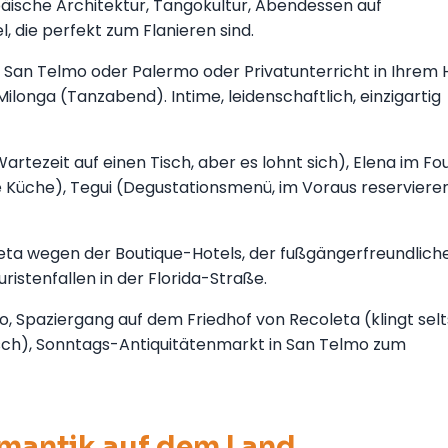
äische Architektur, Tangokultur, Abendessen auf
 die perfekt zum Flanieren sind.
 San Telmo oder Palermo oder Privatunterricht in Ihrem H
onga (Tanzabend). Intime, leidenschaftlich, einzigartig
artezeit auf einen Tisch, aber es lohnt sich), Elena im Fo
 Küche), Tegui (Degustationsmenü, im Voraus reservieren
eta wegen der Boutique-Hotels, der fußgängerfreundlich
uristenfallen in der Florida-Straße.
 Spaziergang auf dem Friedhof von Recoleta (klingt sel
isch), Sonntags-Antiquitätenmarkt in San Telmo zum
omantik auf dem Land