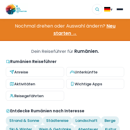
▾
Nochmal drehen oder Auswahl ändern?
Neu
▾
Reiseziele
starten →
▾
Nach Interesse stöbern
Dein Reiseführer für
Rumänien.
So funktioniert es
Rumänien Reiseführer
Anreise
Unterkünfte
Über uns
Aktivitäten
Wichtige Apps
Kontakt
Reisegefährten
Entdecke Rumänien nach Interesse
Strand & Sonne
Städtereise
Landschaft
Berge
Ski & Winter
Wein & Getränke
Abenteuer
Kultur