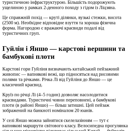
туристичною інфраструктурою. Більшість подорожують
ущелиною у рамках 2-денного походу з гідом із Ліцзяна.
Це справжній похід — круті ділянки, вузькі стежки, висота
(2500 м). Необхідне відповідне взуття та хороша фізична
форма. Нагородою є вражаючі краєвиди подалі від
туристичних груп.
Гуйлін і Яншо — карстові вершини та
бамбукові плоти
Карстові гори Гуйліня визначають китайський пейзажний
живопис — вапнякові вежі, що підносяться над рисовими
полями та річками. Річка Лі від Гуйліня до Яншо — це
класичний краєвид.
Круїз по річці Лі (4–5 годин) дозволяє насолодитися
краєвидами. Туристичні човни переповнені, а бамбукові
плоти (в районі Яншо) — більш затишні. Цей пейзаж
зображений на банкноті номіналом 20 юанів.
У селі Яншо можна зайнятися скелелазінням — тут є
вапнякові маршрути світового класу. Велосипедна прогулянка
сільською місцевістю відкриває сільський Китай — буйволів,