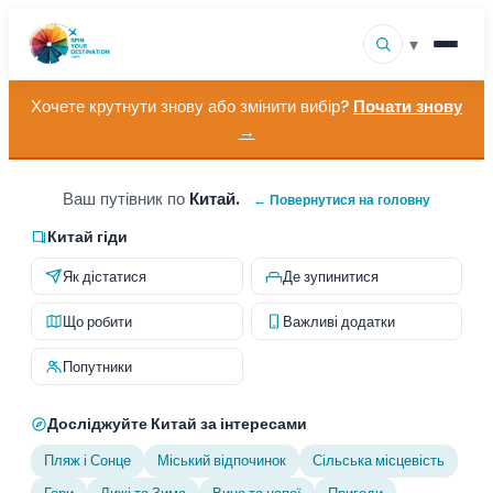
▾
Хочете крутнути знову або змінити вибір?
Почати знову
▾
Напрямки
→
▾
Переглянути за інтересами
Ваш путівник по
Китай.
← Повернутися на головну
Як це працює
Китай гіди
Як дістатися
Де зупинитися
Про нас
Що робити
Важливі додатки
Контакт
Попутники
Досліджуйте Китай за інтересами
Пляж і Сонце
Міський відпочинок
Сільська місцевість