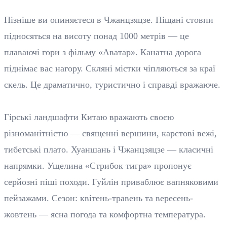
Пізніше ви опиняєтеся в Чжанцзяцзе. Піщані стовпи
підносяться на висоту понад 1000 метрів — це
плаваючі гори з фільму «Аватар». Канатна дорога
піднімає вас нагору. Скляні містки чіпляються за краї
скель. Це драматично, туристично і справді вражаюче.
Гірські ландшафти Китаю вражають своєю
різноманітністю — священні вершини, карстові вежі,
тибетські плато. Хуаншань і Чжанцзяцзе — класичні
напрямки. Ущелина «Стрибок тигра» пропонує
серйозні піші походи. Гуйлін приваблює вапняковими
пейзажами. Сезон: квітень-травень та вересень-
жовтень — ясна погода та комфортна температура.