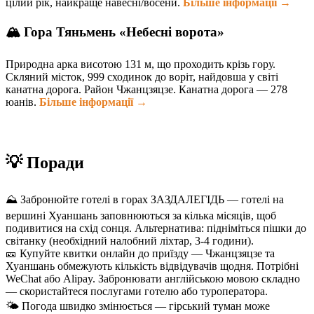
цілий рік, найкраще навесні/восени.
Більше інформації →
🏔️ Гора Тяньмень «Небесні ворота»
Природна арка висотою 131 м, що проходить крізь гору.
Скляний місток, 999 сходинок до воріт, найдовша у світі
канатна дорога. Район Чжанцзяцзе. Канатна дорога — 278
юанів.
Більше інформації →
💡 Поради
⛰️ Забронюйте готелі в горах ЗАЗДАЛЕГІДЬ — готелі на
вершині Хуаншань заповнюються за кілька місяців, щоб
подивитися на схід сонця. Альтернатива: підніміться пішки до
світанку (необхідний налобний ліхтар, 3-4 години).
🎫 Купуйте квитки онлайн до приїзду — Чжанцзяцзе та
Хуаншань обмежують кількість відвідувачів щодня. Потрібні
WeChat або Alipay. Забронювати англійською мовою складно
— скористайтеся послугами готелю або туроператора.
🌤️ Погода швидко змінюється — гірський туман може