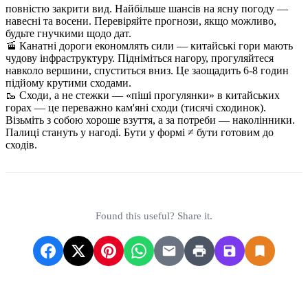
повністю закрити вид. Найбільше шансів на ясну погоду —
навесні та восени. Перевіряйте прогнози, якщо можливо,
будьте гнучкими щодо дат.
🚡 Канатні дороги економлять сили — китайські гори мають
чудову інфраструктуру. Підніміться нагору, прогуляйтеся
навколо вершини, спуститься вниз. Це заощадить 6-8 годин
підйому крутими сходами.
🥾 Сходи, а не стежки — «піші прогулянки» в китайських
горах — це переважно кам'яні сходи (тисячі сходинок).
Візьміть з собою хороше взуття, а за потреби — наколінники.
Палиці стануть у нагоді. Бути у формі ≠ бути готовим до
сходів.
Found this useful? Share it.