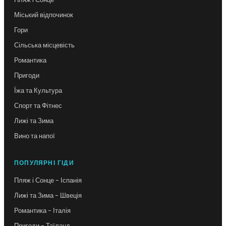
Міський відпочинок
Гори
Сільська місцевість
Романтика
Пригоди
Їжа та Культура
Спорт та Фітнес
Лижі та Зима
Вино та напої
ПОПУЛЯРНІ ГІДИ
Пляж і Сонце - Іспанія
Лижі та Зима - Швеція
Романтика - Італія
Пригоди - Таїланд