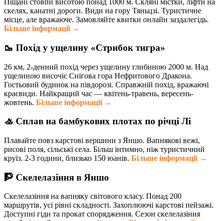
Піщані стовпи висотою понад 1000 м. Скляні містки, ліфти на
скелях, канатні дороги. Види на гору Тяньцзі. Туристичне
місце, але вражаюче. Замовляйте квитки онлайн заздалегідь.
Більше інформації →
🥾 Похід у ущелину «Стрибок тигра»
26 км, 2-денний похід через ущелину глибиною 2000 м. Над
ущелиною височіє Снігова гора Нефритового Дракона.
Гостьовий будинок на півдорозі. Справжній похід, вражаючі
краєвиди. Найкращий час — квітень-травень, вересень-
жовтень.
Більше інформації →
🚣 Сплав на бамбукових плотах по річці Лі
Плавайте повз карстові вершини з Яншо. Вапнякові вежі,
рисові поля, сільські села. Більш інтимно, ніж туристичний
круїз. 2-3 години, близько 150 юанів.
Більше інформації →
🧗 Скелелазіння в Яншо
Скелелазіння на вапняку світового класу. Понад 200
маршрутів, усі рівні складності. Захоплюючі карстові пейзажі.
Доступні гіди та прокат спорядження. Сезон скелелазіння