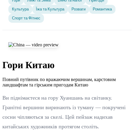
Гори
Лижі та Зима
Вино та напої
Пригоди
Культура
Їжа та Культура
Розваги
Романтика
Спорт та Фітнес
Гори Китаю
Повний путівник по вражаючим вершинам, карстовим
ландшафтам та гірським пригодам Китаю
Ви піднімаєтеся на гору Хуаншань на світанку.
Гранітні вершини виринають із туману — покручені
сосни чіпляються за скелі. Цей пейзаж надихав
китайських художників протягом століть.