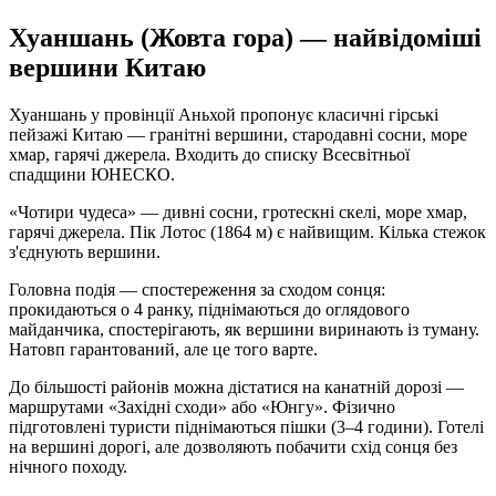
Хуаншань (Жовта гора) — найвідоміші
вершини Китаю
Хуаншань у провінції Аньхой пропонує класичні гірські
пейзажі Китаю — гранітні вершини, стародавні сосни, море
хмар, гарячі джерела. Входить до списку Всесвітньої
спадщини ЮНЕСКО.
«Чотири чудеса» — дивні сосни, гротескні скелі, море хмар,
гарячі джерела. Пік Лотос (1864 м) є найвищим. Кілька стежок
з'єднують вершини.
Головна подія — спостереження за сходом сонця:
прокидаються о 4 ранку, піднімаються до оглядового
майданчика, спостерігають, як вершини виринають із туману.
Натовп гарантований, але це того варте.
До більшості районів можна дістатися на канатній дорозі —
маршрутами «Західні сходи» або «Юнгу». Фізично
підготовлені туристи піднімаються пішки (3–4 години). Готелі
на вершині дорогі, але дозволяють побачити схід сонця без
нічного походу.