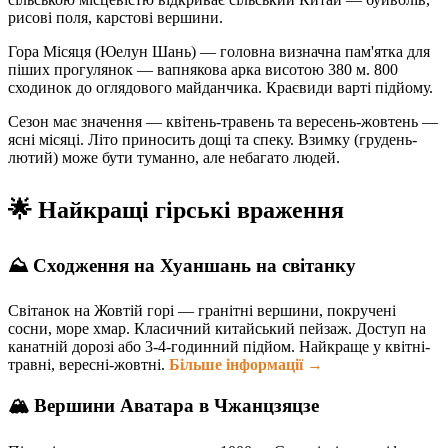
рисові поля, карстові вершини.
Гора Місяця (Юелун Шань) — головна визначна пам'ятка для
піших прогулянок — вапнякова арка висотою 380 м. 800
сходинок до оглядового майданчика. Краєвиди варті підйому.
Сезон має значення — квітень-травень та вересень-жовтень —
ясні місяці. Літо приносить дощі та спеку. Взимку (грудень-
лютий) може бути туманно, але небагато людей.
🌟 Найкращі гірські враження
⛰️ Сходження на Хуаншань на світанку
Світанок на Жовтій горі — гранітні вершини, покручені
сосни, море хмар. Класичний китайський пейзаж. Доступ на
канатній дорозі або 3-4-годинний підйом. Найкраще у квітні-
травні, вересні-жовтні.
Більше інформації →
🏔️ Вершини Аватара в Чжанцзяцзе