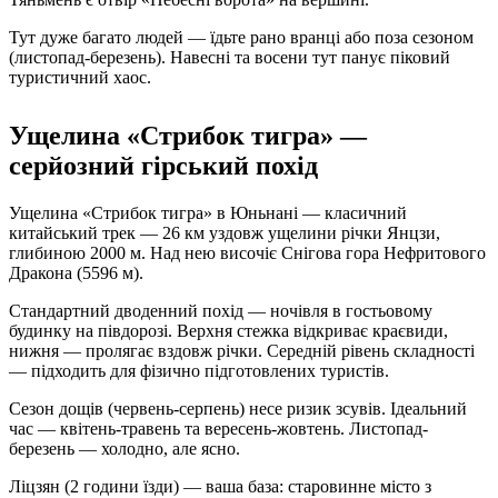
Тут дуже багато людей — їдьте рано вранці або поза сезоном
(листопад-березень). Навесні та восени тут панує піковий
туристичний хаос.
Ущелина «Стрибок тигра» —
серйозний гірський похід
Ущелина «Стрибок тигра» в Юньнані — класичний
китайський трек — 26 км уздовж ущелини річки Янцзи,
глибиною 2000 м. Над нею височіє Снігова гора Нефритового
Дракона (5596 м).
Стандартний дводенний похід — ночівля в гостьовому
будинку на півдорозі. Верхня стежка відкриває краєвиди,
нижня — пролягає вздовж річки. Середній рівень складності
— підходить для фізично підготовлених туристів.
Сезон дощів (червень-серпень) несе ризик зсувів. Ідеальний
час — квітень-травень та вересень-жовтень. Листопад-
березень — холодно, але ясно.
Ліцзян (2 години їзди) — ваша база: старовинне місто з