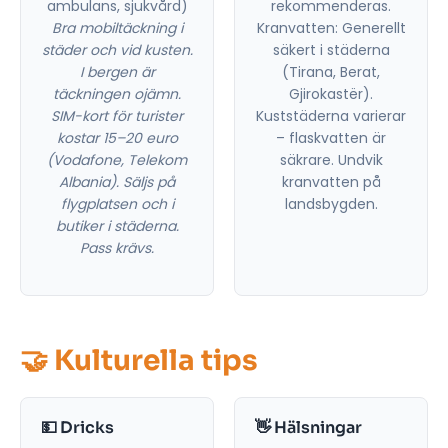
ambulans, sjukvård)
rekommenderas.
Bra mobiltäckning i
Kranvatten: Generellt
städer och vid kusten.
säkert i städerna
I bergen är
(Tirana, Berat,
täckningen ojämn.
Gjirokastër).
SIM-kort för turister
Kuststäderna varierar
kostar 15–20 euro
– flaskvatten är
(Vodafone, Telekom
säkrare. Undvik
Albania). Säljs på
kranvatten på
flygplatsen och i
landsbygden.
butiker i städerna.
Pass krävs.
🤝 Kulturella tips
💵 Dricks
👋 Hälsningar