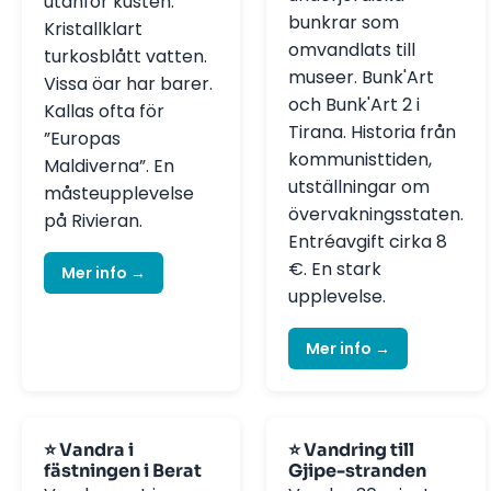
utanför kusten.
bunkrar som
Kristallklart
omvandlats till
turkosblått vatten.
museer. Bunk'Art
Vissa öar har barer.
och Bunk'Art 2 i
Kallas ofta för
Tirana. Historia från
”Europas
kommunisttiden,
Maldiverna”. En
utställningar om
måsteupplevelse
övervakningsstaten.
på Rivieran.
Entréavgift cirka 8
€. En stark
Mer info →
upplevelse.
Mer info →
⭐ Vandra i
⭐ Vandring till
fästningen i Berat
Gjipe-stranden