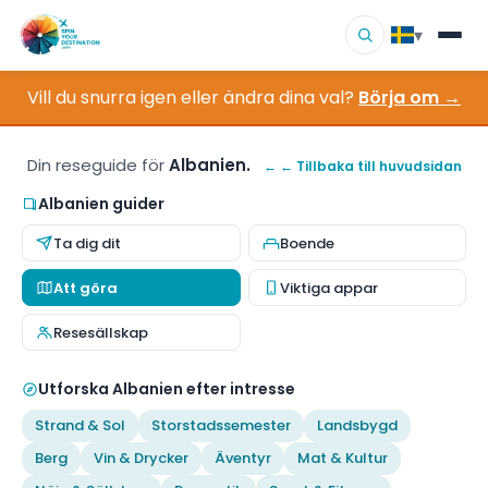
▾
Vill du snurra igen eller ändra dina val?
Börja om →
▾
Resmål
▾
Bläddra efter intresse
Din reseguide för
Albanien.
← ← Tillbaka till huvudsidan
Albanien guider
Hur det fungerar
Ta dig dit
Boende
Om oss
Att göra
Viktiga appar
Resesällskap
Kontakt
Utforska Albanien efter intresse
Strand & Sol
Storstadssemester
Landsbygd
Berg
Vin & Drycker
Äventyr
Mat & Kultur