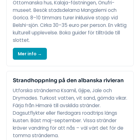
Ottomanska hus, Kalaja-fästningen, Onufri-
museet. Besök stadsdelarna Mangalemi och
Gorica. 8–10 timmars turer inklusive stopp vid
Belshi-sjön. Cirka 30–35 euro per person. En viktig
kulturell upplevelse. Boka guider för tillträde till
slottet.
Mer info →
Strandhoppning på den albanska rivieran
Utforska stränderna Ksamil, Gjipe, Jale och
Drymades. Turkost vatten, vit sand, gömda vikar.
Färja från Himarë till avskilda stränder.
Dagsutflykter eller flerdagars roadtrips längs
kusten. Bäst maj–september. Vissa stränder
kräver vandring för att nås – väl värt det för de
tomma stränderna.