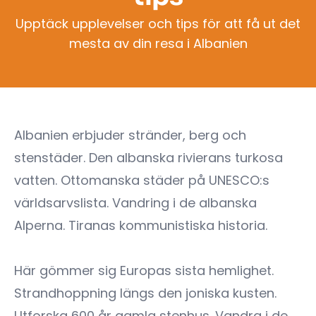
Upptäck upplevelser och tips för att få ut det
mesta av din resa i Albanien
Albanien erbjuder stränder, berg och
stenstäder. Den albanska rivierans turkosa
vatten. Ottomanska städer på UNESCO:s
världsarvslista. Vandring i de albanska
Alperna. Tiranas kommunistiska historia.
Här gömmer sig Europas sista hemlighet.
Strandhoppning längs den joniska kusten.
Utforska 600 år gamla stenhus. Vandra i de