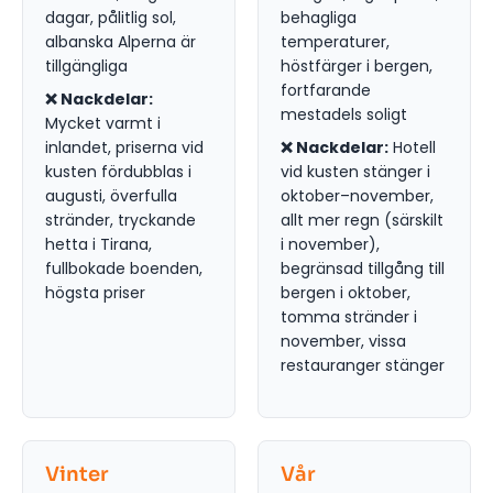
dagar, pålitlig sol,
behagliga
albanska Alperna är
temperaturer,
tillgängliga
höstfärger i bergen,
fortfarande
❌ Nackdelar:
mestadels soligt
Mycket varmt i
inlandet, priserna vid
❌ Nackdelar:
Hotell
kusten fördubblas i
vid kusten stänger i
augusti, överfulla
oktober–november,
stränder, tryckande
allt mer regn (särskilt
hetta i Tirana,
i november),
fullbokade boenden,
begränsad tillgång till
högsta priser
bergen i oktober,
tomma stränder i
november, vissa
restauranger stänger
Vinter
Vår