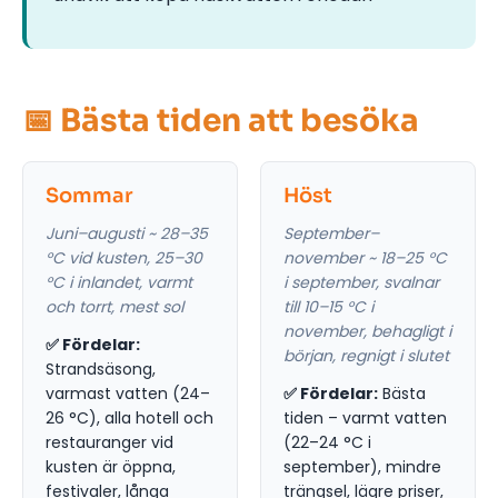
📅 Bästa tiden att besöka
Sommar
Höst
Juni–augusti ~ 28–35
September–
°C vid kusten, 25–30
november ~ 18–25 °C
°C i inlandet, varmt
i september, svalnar
och torrt, mest sol
till 10–15 °C i
november, behagligt i
✅ Fördelar:
början, regnigt i slutet
Strandsäsong,
varmast vatten (24–
✅ Fördelar:
Bästa
26 °C), alla hotell och
tiden – varmt vatten
restauranger vid
(22–24 °C i
kusten är öppna,
september), mindre
festivaler, långa
trängsel, lägre priser,