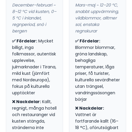
December–februari ~
Mars–maj ~ 12–20 °C,
8–12 °C vid kusten, 0–
snabbt uppvärmning,
5 °C i inlandet,
vildblommor, alltmer
regnperiod, snö i
sol, enstaka
bergen
regnskurar
✅ Fördelar:
Mycket
✅ Fördelar:
billigt, inga
Blommor blommar,
folkmassor, autentisk
gröna landskap,
upplevelse,
behagliga
julmarknader i Tirana,
temperaturer, låga
mild kust (jämfört
priser, få turister,
med Nordeuropa),
kulturella sevärdheter
fokus på kulturella
utan trängsel,
upptäckter
vandringssäsongen
börjar
❌ Nackdelar:
Kallt,
regnigt, många hotell
❌ Nackdelar:
och restauranger vid
Vattnet är
kusten stängda,
fortfarande kallt (16–
stränderna inte
18 °C), oförutsägbart