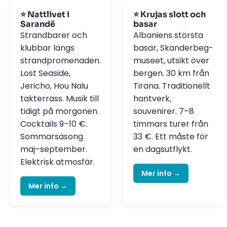
⭐ Nattlivet i
⭐ Krujas slott och
Sarandë
basar
Strandbarer och
Albaniens största
klubbar längs
basar, Skanderbeg-
strandpromenaden.
museet, utsikt över
Lost Seaside,
bergen. 30 km från
Jericho, Hou Nalu
Tirana. Traditionellt
takterrass. Musik till
hantverk,
tidigt på morgonen.
souvenirer. 7–8
Cocktails 9–10 €.
timmars turer från
Sommarsäsong
33 €. Ett måste för
maj–september.
en dagsutflykt.
Elektrisk atmosfär.
Mer info →
Mer info →