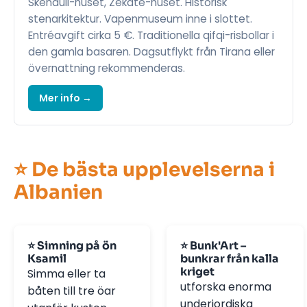
Skenduli-huset, Zekate-huset. Historisk
stenarkitektur. Vapenmuseum inne i slottet.
Entréavgift cirka 5 €. Traditionella qifqi-risbollar i
den gamla basaren. Dagsutflykt från Tirana eller
övernattning rekommenderas.
Mer info →
⭐ De bästa upplevelserna i
Albanien
⭐ Simning på ön
⭐ Bunk'Art –
Ksamil
bunkrar från kalla
kriget
Simma eller ta
utforska enorma
båten till tre öar
underjordiska