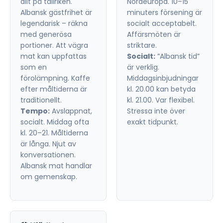
allt på tallriken.
Nordeuropa. 10–15
Albansk gästfrihet är
minuters försening är
legendarisk – räkna
socialt acceptabelt.
med generösa
Affärsmöten är
portioner. Att vägra
striktare.
mat kan uppfattas
Socialt:
”Albansk tid”
som en
är verklig.
förolämpning. Kaffe
Middagsinbjudningar
efter måltiderna är
kl. 20.00 kan betyda
traditionellt.
kl. 21.00. Var flexibel.
Tempo:
Avslappnat,
Stressa inte över
socialt. Middag ofta
exakt tidpunkt.
kl. 20–21. Måltiderna
är långa. Njut av
konversationen.
Albansk mat handlar
om gemenskap.