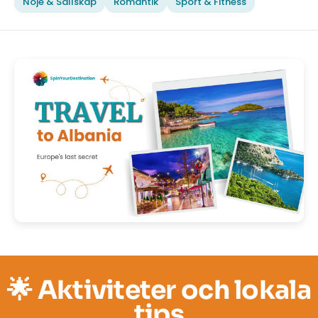
Nöje & Sällskap
Romantik
Sport & Fitness
🌟 Aktiviteter och lokala
tips