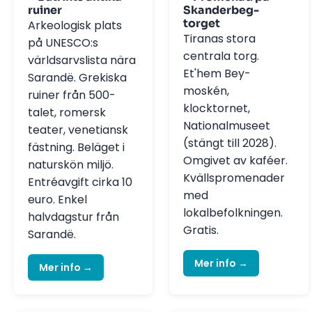
ruiner
Skanderbeg-
torget
Arkeologisk plats
Tiranas stora
på UNESCO:s
centrala torg.
världsarvslista nära
Et'hem Bey-
Sarandë. Grekiska
moskén,
ruiner från 500-
klocktornet,
talet, romersk
Nationalmuseet
teater, venetiansk
(stängt till 2028).
fästning. Beläget i
Omgivet av kaféer.
naturskön miljö.
Kvällspromenader
Entréavgift cirka 10
med
euro. Enkel
lokalbefolkningen.
halvdagstur från
Gratis.
Sarandë.
Mer info →
Mer info →