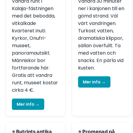
Vandra runt i
Vandra 30 minuter
Kalaja-fästningen
ner i kanjonen till en
med det bebodda,
gömd strand. Väl
vitkalkade
värt vandringen.
kvarteret inuti.
Turkost vatten,
Kyrkor, Onufri-
dramatiska klippor,
museet,
sällan överfullt. Ta
panoramautsikt.
med vatten och
Människor bor
snacks. En pärla vid
fortfarande här.
kusten.
Gratis att vandra
Mer info →
runt, museet kostar
cirka 4 €.
Mer info →
⭐ Butrints antika
⭐ Promenad på