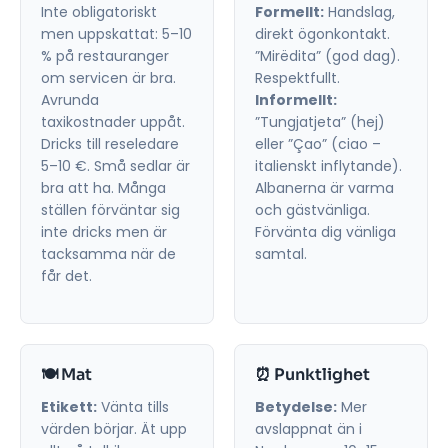
Inte obligatoriskt
Formellt:
Handslag,
men uppskattat: 5–10
direkt ögonkontakt.
% på restauranger
”Mirëdita” (god dag).
om servicen är bra.
Respektfullt.
Avrunda
Informellt:
taxikostnader uppåt.
”Tungjatjeta” (hej)
Dricks till reseledare
eller ”Çao” (ciao –
5–10 €. Små sedlar är
italienskt inflytande).
bra att ha. Många
Albanerna är varma
ställen förväntar sig
och gästvänliga.
inte dricks men är
Förvänta dig vänliga
tacksamma när de
samtal.
får det.
🍽️ Mat
⏰ Punktlighet
Etikett:
Vänta tills
Betydelse:
Mer
värden börjar. Ät upp
avslappnat än i