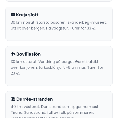
🏰 Kruja slott
30 km norrut. Största basaren, Skanderbeg-museet,
utsikt över bergen. Halvdagstur. Turer för 33 €.
🏞️ Bovillasjön
30 km österut. Vandring på berget Gamti, utsikt
över kanjonen, turkosblå sjö. 5–6 timmar. Turer för
23 €.
🏖️ Durrës-stranden
40 km västerut. Den strand som ligger närmast
Tirana. Sandstrand, full av folk på sommaren.