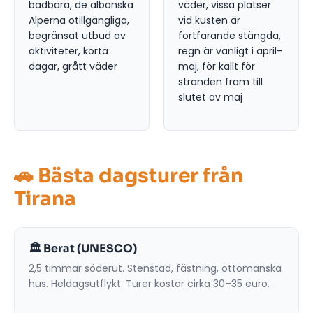
badbara, de albanska
väder, vissa platser
Alperna otillgängliga,
vid kusten är
begränsat utbud av
fortfarande stängda,
aktiviteter, korta
regn är vanligt i april–
dagar, grått väder
maj, för kallt för
stranden fram till
slutet av maj
🚗 Bästa dagsturer från
Tirana
🏛️ Berat (UNESCO)
2,5 timmar söderut. Stenstad, fästning, ottomanska
hus. Heldagsutflykt. Turer kostar cirka 30–35 euro.