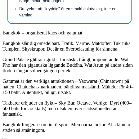
(varje minut, hela dagen)
Du tycker att "kryddig" är en smakbeskrivning, inte en
varning
Bangkok – organiserat kaos och gatumat
Bangkok slår dig omedelbart. Trafik. Värme. Matdofter. Tuk-tuks.
Templen. Skyskrapor. Det är en överbelastning för sinnena.
Grand Palace glittrar i guld – turistiskt, trångt, imponerande. Wat
Pho har den gigantiska liggande Buddha. Wat Arun på andra sidan
floden fångar solnedgången perfekt.
Gatumat är den verkliga attraktionen – Yaowarat (Chinatown) på
natten, Chatuchak-marknaden, oändliga matstånd. Måltider för 40–
150 baht. Autentiskt, billigt, utsökt.
Takbarer erbjuder en flykt – Sky Bar, Octave, Vertigo. Dyrt (400–
600 baht för cocktails) men utsikten över stadssilhuetten är
fantastisk.
Bangkok fungerar som inkörsport. Men öarna lockar. Alla lämnar
staden så småningom.