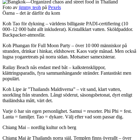
Foto av
jimmy teoh
på
Pexels
Öarna – det är därför du kom
Koh Tao för dykning – världens billigaste PADI-certifiering (10
000–12 000 baht allt inkluderat). Kristallklart vatten. Sköldpaddor.
Backpacker-atmosfär.
Koh Phangan för Full Moon Party – över 10 000 människor på
stranden, drinkar i hinkar, eldshower. Kaos varje månad. Men också
lugna yogaretreats på norra sidan. Motsatser samexisterar.
Railay Beach nås endast med båt – kalkstensklippor,
klättringsparadis, fyra sammanhängande stränder. Fantastiskt men
populärt.
Koh Lipe är ”Thailands Maldiverna” – vit sand, klart vatten,
snorkling från stranden. Långt söderut, säsongsbetonat, dyrt enligt
thailändska mått, värt det.
Varje ö har sin egen personlighet. Samui = resorter. Phi Phi = fest.
Lanta = familjer. Tao = dykare. Välj efter vad som passar dig.
Chiang Mai – nordlig kultur och berg
Chiang Mai är Thailands norra själ. Templen finns överallt – över