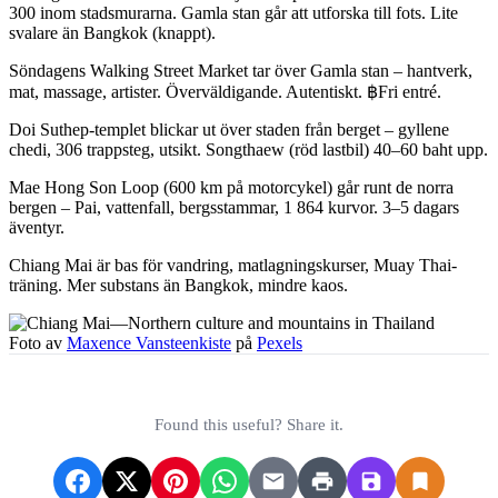
300 inom stadsmurarna. Gamla stan går att utforska till fots. Lite
svalare än Bangkok (knappt).
Söndagens Walking Street Market tar över Gamla stan – hantverk,
mat, massage, artister. Överväldigande. Autentiskt. ฿Fri entré.
Doi Suthep-templet blickar ut över staden från berget – gyllene
chedi, 306 trappsteg, utsikt. Songthaew (röd lastbil) 40–60 baht upp.
Mae Hong Son Loop (600 km på motorcykel) går runt de norra
bergen – Pai, vattenfall, bergsstammar, 1 864 kurvor. 3–5 dagars
äventyr.
Chiang Mai är bas för vandring, matlagningskurser, Muay Thai-
träning. Mer substans än Bangkok, mindre kaos.
Foto av
Maxence Vansteenkiste
på
Pexels
Found this useful? Share it.