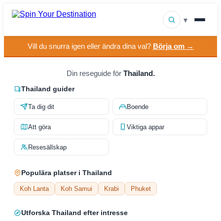
▾
Vill du snurra igen eller ändra dina val?
Börja om →
▾
Resmål
▾
Din reseguide för
Thailand.
Bläddra efter intresse
Thailand guider
Hur det fungerar
Ta dig dit
Boende
Om oss
Att göra
Viktiga appar
Kontakt
Resesällskap
Populära platser i Thailand
Koh Lanta
Koh Samui
Krabi
Phuket
Utforska Thailand efter intresse