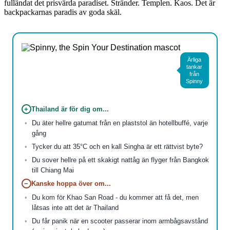
fulländat det prisvärda paradiset. Stränder. Templen. Kaos. Det är
backpackarnas paradis av goda skäl.
Ärliga
tankar
från
Spinny
+
Thailand är för dig om...
Du äter hellre gatumat från en plaststol än hotellbuffé, varje
gång
Tycker du att 35°C och en kall Singha är ett rättvist byte?
Du sover hellre på ett skakigt nattåg än flyger från Bangkok
till Chiang Mai
−
Kanske hoppa över om...
Du kom för Khao San Road - du kommer att få det, men
låtsas inte att det är Thailand
Du får panik när en scooter passerar inom armbågsavstånd