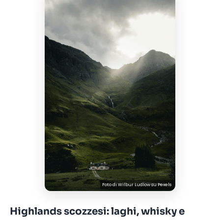
Foto di
Wilbur Ludlow
su
Pexels
Highlands scozzesi: laghi, whisky e