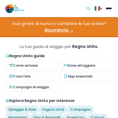
▾
Vuoi girare di nuovo o cambiare le tue scelte?
▾
Destinazioni
Ricomincia →
▾
Sfoglia per interesse
La tua guida di viaggio per
Regno Unito.
Come funziona
Regno Unito guide
Come arrivare
Dove alloggiare
Chi siamo
Cosa fare
App essenziali
Contatto
Compagni di viaggio
Esplora Regno Unito per interesse
Spiaggia & Sole
Fuga in città
Campagna
Montagna
Vino & Bevande
Avventura
Cultura