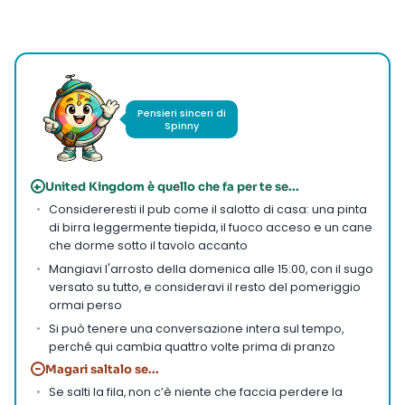
Foto di
Ivan Aguilar
su
Pexels
Pensieri sinceri di
Spinny
+
United Kingdom è quello che fa per te se...
Considereresti il pub come il salotto di casa: una pinta
di birra leggermente tiepida, il fuoco acceso e un cane
che dorme sotto il tavolo accanto
Mangiavi l'arrosto della domenica alle 15:00, con il sugo
versato su tutto, e consideravi il resto del pomeriggio
ormai perso
Si può tenere una conversazione intera sul tempo,
perché qui cambia quattro volte prima di pranzo
−
Magari saltalo se...
Se salti la fila, non c’è niente che faccia perdere la