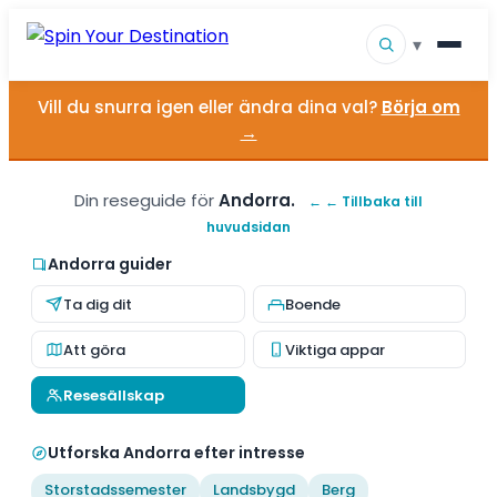
▾
Vill du snurra igen eller ändra dina val?
Börja om
▾
Resmål
→
▾
Bläddra efter intresse
Din reseguide för
Andorra.
← ← Tillbaka till
huvudsidan
Hur det fungerar
Andorra guider
Om oss
Ta dig dit
Boende
Kontakt
Att göra
Viktiga appar
Resesällskap
Utforska Andorra efter intresse
Storstadssemester
Landsbygd
Berg