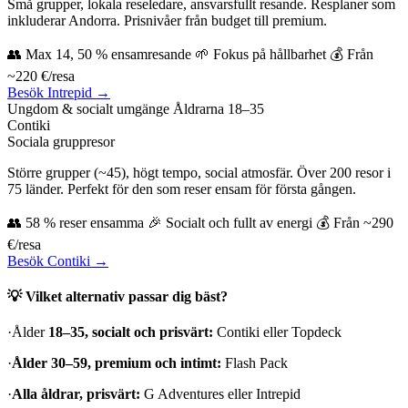
Små grupper, lokala reseledare, ansvarsfullt resande. Resplaner som
inkluderar Andorra. Prisnivåer från budget till premium.
👥 Max 14, 50 % ensamresande 🌱 Fokus på hållbarhet 💰 Från
~220 €/resa
Besök Intrepid →
Ungdom & socialt umgänge
Åldrarna 18–35
Contiki
Sociala gruppresor
Större grupper (~45), högt tempo, social atmosfär. Över 200 resor i
75 länder. Perfekt för den som reser ensam för första gången.
👥 58 % reser ensamma 🎉 Socialt och fullt av energi 💰 Från ~290
€/resa
Besök Contiki →
💡 Vilket alternativ passar dig bäst?
·Ålder
18–35, socialt och prisvärt:
Contiki eller Topdeck
·
Ålder 30–59, premium och intimt:
Flash Pack
·
Alla åldrar, prisvärt:
G Adventures eller Intrepid