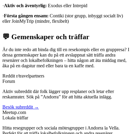
·
Aktiv och äventyrlig:
Exodus eller Intrepid
·
Första gången ensam:
Contiki (stor grupp, inbyggt socialt liv)
eller JoinMyTrip (mindre, flexibelt)
💬 Gemenskaper och träffar
Är du inte redo att binda dig till en resekompis eller en gruppresa? I
dessa gemenskaper kan du på ett avslappnat sätt träffa andra
resenärer och lokalbefolkningen – hitta någon att äta middag med,
åka på en dagstur med eller bara ta en kaffe med.
Reddit r/travelpartners
Forum
Aktiv subreddit där folk lägger upp resplaner och letar efter
reskamrater. Sök på ”Andorra” för att hitta aktuella inlägg.
Besök subreddit →
Meetup.com
Lokala träffar
Hitta resegrupper och sociala mötesgrupper i Andorra la Vella.
Perfekt för att träffa lokalbefolkningen och andra resenärer.