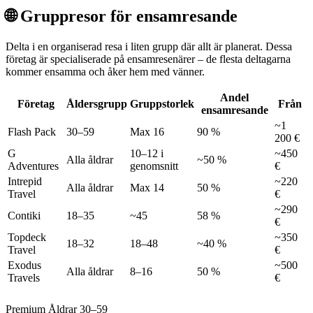
🌐 Gruppresor för ensamresande
Delta i en organiserad resa i liten grupp där allt är planerat. Dessa
företag är specialiserade på ensamresenärer – de flesta deltagarna
kommer ensamma och åker hem med vänner.
Andel
Företag
Åldersgrupp
Gruppstorlek
Från
ensamresande
~1
Flash Pack
30–59
Max 16
90 %
200 €
G
10–12 i
~450
Alla åldrar
~50 %
Adventures
genomsnitt
€
Intrepid
~220
Alla åldrar
Max 14
50 %
Travel
€
~290
Contiki
18–35
~45
58 %
€
Topdeck
~350
18–32
18–48
~40 %
Travel
€
Exodus
~500
Alla åldrar
8–16
50 %
Travels
€
Premium
Åldrar 30–59