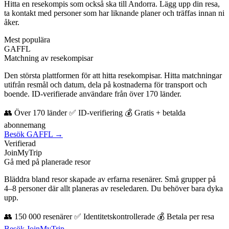
Hitta en resekompis som också ska till Andorra. Lägg upp din resa,
ta kontakt med personer som har liknande planer och träffas innan ni
åker.
Mest populära
GAFFL
Matchning av resekompisar
Den största plattformen för att hitta resekompisar. Hitta matchningar
utifrån resmål och datum, dela på kostnaderna för transport och
boende. ID-verifierade användare från över 170 länder.
👥 Över 170 länder ✅ ID-verifiering 💰 Gratis + betalda
abonnemang
Besök GAFFL →
Verifierad
JoinMyTrip
Gå med på planerade resor
Bläddra bland resor skapade av erfarna resenärer. Små grupper på
4–8 personer där allt planeras av reseledaren. Du behöver bara dyka
upp.
👥 150 000 resenärer ✅ Identitetskontrollerade 💰 Betala per resa
Besök JoinMyTrip →