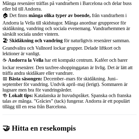
Många resenärer träffas på vandrarhem i Barcelona och delar buss
eller bil till Andorra.
🏠 Det finns
många olika typer av boende,
från vandrarhem i
Andorra la Vella till skidstugor. Många anordnar gruppresor för
skidåkning, vandring och sociala evenemang. Vandrarhemmen är
särskilt sociala under vintern.
🏖
Skidåkning och vandring
för naturligtvis resenärer samman.
Grandvalira och Vallnord lockar grupper. Delade liftkort och
lektioner är vanligt.
☕
Andorra la Vella
har ett kompakt centrum. Kaféer och barer
lockar resenärer. Den taxfree-shoppinggatan är livlig. Det är lätt att
träffa andra skidåkare eller vandrare.
📅
Bästa säsongen:
December–mars för skidåkning. Juni–
september för vandring. Undvik april–maj (lerigt). Sommaren är
lugnare men bra för vandringsleder.
🍻
Lokalt tips:
Katalanska är huvudspråket. Spanska och franska
talas av många. ”Gràcies” (tack) fungerar. Andorra är ett populärt
tillägg till en resa från Barcelona.
🤝 Hitta en resekompis