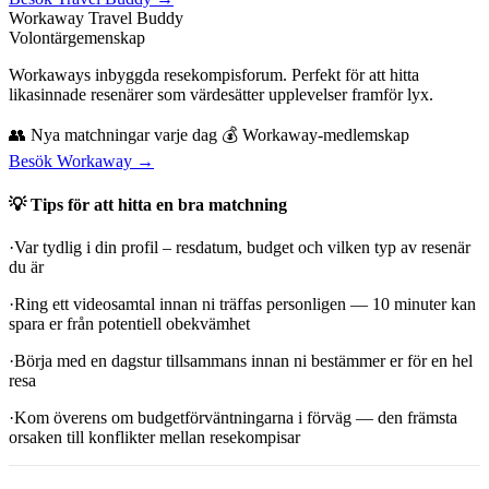
Workaway Travel Buddy
Volontärgemenskap
Workaways inbyggda resekompisforum. Perfekt för att hitta
likasinnade resenärer som värdesätter upplevelser framför lyx.
👥 Nya matchningar varje dag 💰 Workaway-medlemskap
Besök Workaway →
💡 Tips för att hitta en bra matchning
·
Var tydlig i din profil – resdatum, budget och vilken typ av resenär
du är
·Ring ett videosamtal innan ni träffas personligen — 10 minuter kan
spara er från potentiell obekvämhet
·B
örja med en dagstur tillsammans innan ni bestämmer er för en hel
resa
·Kom överens
om budgetförväntningarna i förväg — den främsta
orsaken till konflikter mellan resekompisar