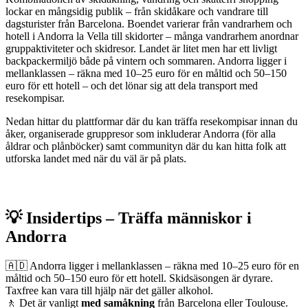
lockar en mångsidig publik – från skidåkare och vandrare till
dagsturister från Barcelona. Boendet varierar från vandrarhem och
hotell i Andorra la Vella till skidorter – många vandrarhem anordnar
gruppaktiviteter och skidresor. Landet är litet men har ett livligt
backpackermiljö både på vintern och sommaren. Andorra ligger i
mellanklassen – räkna med 10–25 euro för en måltid och 50–150
euro för ett hotell – och det lönar sig att dela transport med
resekompisar.
Nedan hittar du plattformar där du kan träffa resekompisar innan du
åker, organiserade gruppresor som inkluderar Andorra (för alla
åldrar och plånböcker) samt communityn där du kan hitta folk att
utforska landet med när du väl är på plats.
💡 Insidertips – Träffa människor i
Andorra
🇦🇩 Andorra ligger i mellanklassen – räkna med 10–25 euro för en
måltid och 50–150 euro för ett hotell. Skidsäsongen är dyrare.
Taxfree kan vara till hjälp när det gäller alkohol.
🚶 Det är vanligt
med samåkning
från Barcelona eller Toulouse.