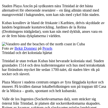
Staden Playa Ancón på sydkusten nära Trinidad är det bästa
alternativet för oberoende resenärer – en lång allmän strand med
mangroveträd i bakgrunden, som kan nås med cykel från staden.
Kubas korallrev är bland de friskaste i Karibien, delvis skyddade av
landets begränsade kustutveckling. Jardines de la Reina
(Drottningens trädgårdar), som kan nås med dykbåt, anses vara en
av de fem bästa dykplatserna i världen.
Foto av
Bekir Donmez
på
Pexels
Trinidad och det koloniala hjärtat
Trinidad är utan tvekan Kubas bäst bevarade koloniala stad. Staden
grundades 1514 och dess kullerstensgator och hus med terrakottatak
har förändrats mycket lite sedan 1700-talet, då staden blev rik på
socker och slaveri.
Plaza Mayor i stadens centrum omges av fyra färgglada kyrkor och
museer. På kvällen dansar lokalbefolkningen son på trappan till Casa
de la Música – gratis, spontant och helt kubanskt.
Valle de los Ingenios (Sockerkvarnarnas dal), som sträcker sig
österut från Trinidad, är platsen där sockerrikedomarna skapades.
Ruiner av kvarnar, vakttorn och slavkvarter präglar landskapet –