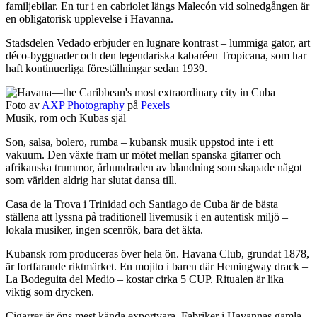
familjebilar. En tur i en cabriolet längs Malecón vid solnedgången är
en obligatorisk upplevelse i Havanna.
Stadsdelen Vedado erbjuder en lugnare kontrast – lummiga gator, art
déco-byggnader och den legendariska kabaréen Tropicana, som har
haft kontinuerliga föreställningar sedan 1939.
Foto av
AXP Photography
på
Pexels
Musik, rom och Kubas själ
Son, salsa, bolero, rumba – kubansk musik uppstod inte i ett
vakuum. Den växte fram ur mötet mellan spanska gitarrer och
afrikanska trummor, århundraden av blandning som skapade något
som världen aldrig har slutat dansa till.
Casa de la Trova i Trinidad och Santiago de Cuba är de bästa
ställena att lyssna på traditionell livemusik i en autentisk miljö –
lokala musiker, ingen scenrök, bara det äkta.
Kubansk rom produceras över hela ön. Havana Club, grundat 1878,
är fortfarande riktmärket. En mojito i baren där Hemingway drack –
La Bodeguita del Medio – kostar cirka 5 CUP. Ritualen är lika
viktig som drycken.
Cigarrer är öns mest kända exportvara. Fabriker i Havannas gamla