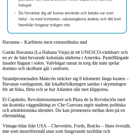
hotspot
Du förväntar dig att kunna använda och betala var som
helst - ta med kontanter, valutareglerna ändras och ditt kort
hemifrån fungerar troligen inte
Havanna – Karibiens mest extraordinära stad
Gamla Havanna (La Habana Vieja) är ett UNESCO-världsarv och
en av de bäst bevarade koloniala städerna i Amerika. Pastellfärgade
fasader flagnar i solen. Valvbågar ramar in torg där män spelar
domino och skolbarn går i uniform.
Strandpromenaden Malecón sträcker sig 8 kilometer längs kusten –
Havanas vardagsrum, där lokalbefolkningen samlas i skymningen
för att fiska, flirta och se hur Atlanten slår mot klipporna.
El Capitolio, Revolutionsmuseet och Plaza de la Revolución med
sin ikoniska väggmålning av Che Guevara utgör stadens politiska
och arkitektoniska identitet. Du kan promenera mellan dem på en
eftermiddag.
Vintage-bilar från USA – Chevrolets, Fords, Buicks – finns överallt,
inte som museiföremål utan som fungerande taxibilar och