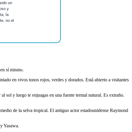
ando un
roso y
a; la
e, no el
o en sí mismo.
ado en vivos tonos rojos, verdes y dorados. Está abierto a visitantes
al sol y luego te enjuagas en una fuente termal natural. Es extraño.
 medio de la selva tropical. El antiguo actor estadounidense Raymond
a y Yasawa.