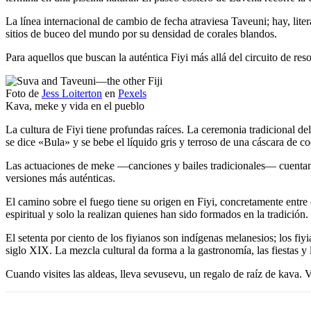
La línea internacional de cambio de fecha atraviesa Taveuni; hay, lit
sitios de buceo del mundo por su densidad de corales blandos.
Para aquellos que buscan la auténtica Fiyi más allá del circuito de r
Foto de
Jess Loiterton
en
Pexels
Kava, meke y vida en el pueblo
La cultura de Fiyi tiene profundas raíces. La ceremonia tradicional de
se dice «Bula» y se bebe el líquido gris y terroso de una cáscara de co
Las actuaciones de meke —canciones y bailes tradicionales— cuentan h
versiones más auténticas.
El camino sobre el fuego tiene su origen en Fiyi, concretamente entre
espiritual y solo la realizan quienes han sido formados en la tradición.
El setenta por ciento de los fiyianos son indígenas melanesios; los fiy
siglo XIX. La mezcla cultural da forma a la gastronomía, las fiestas y 
Cuando visites las aldeas, lleva sevusevu, un regalo de raíz de kava. Ví