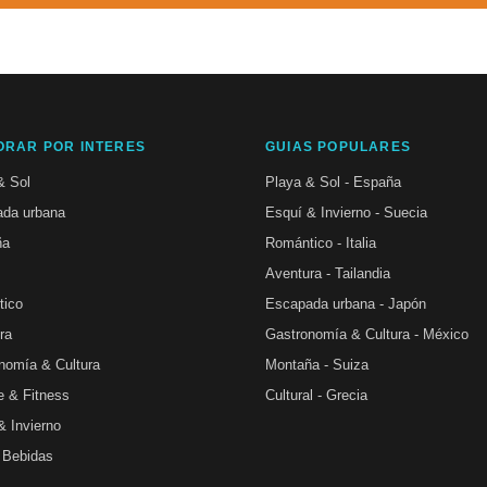
ORAR POR INTERES
GUIAS POPULARES
& Sol
Playa & Sol - España
da urbana
Esquí & Invierno - Suecia
ña
Romántico - Italia
Aventura - Tailandia
tico
Escapada urbana - Japón
ra
Gastronomía & Cultura - México
nomía & Cultura
Montaña - Suiza
e & Fitness
Cultural - Grecia
& Invierno
 Bebidas