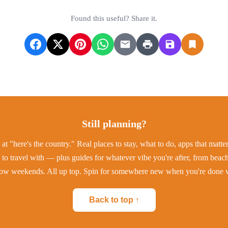
Found this useful? Share it.
Still planning?
at "here's the country." Real places to stay, what to do, apps that matt
to travel with — plus guides for whatever vibe you're after, from beac
low weekends. All up top. Spin for somewhere new when you're done w
Back to top ↑