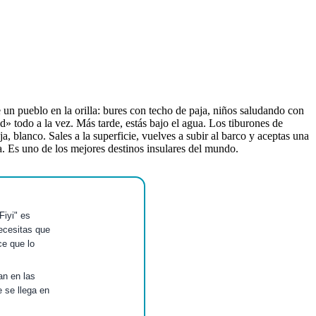
 un pueblo en la orilla: bures con techo de paja, niños saludando con
d» todo a la vez. Más tarde, estás bajo el agua. Los tiburones de
a, blanco. Sales a la superficie, vuelves a subir al barco y aceptas una
sia. Es uno de los mejores destinos insulares del mundo.
Fiyi" es
ecesitas que
ce que lo
an en las
e se llega en