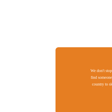
We don't stop 
find someone 
country to s