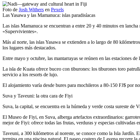
Foto de
Josh Withers
en
Pexels
Las Yasawa y las Mamanuca: islas paradisíacas
Las islas Mamanuca se encuentran a entre 20 y 40 minutos en lancha r
«Supervivientes».
Más al norte, las islas Yasawa se extienden a lo largo de 80 kilómet
los lugares más destacados.
Entre mayo y octubre, las mantarrayas se reúnen en las estaciones de l
La isla de Kuata ofrece buceo con tiburones: los tiburones toro patrull
servicio a los resorts de lujo.
El alojamiento varía desde bures para mochileros a 80-150 FJ$ por noc
Suva y Taveuni: la otra cara de Fiyi
Suva, la capital, se encuentra en la húmeda y verde costa sureste de Vi
El Museo de Fiyi, en Suva, alberga artefactos extraordinarios: garrote
mejor de Fiyi: ofrece todas las frutas, verduras y especias cultivadas en
Taveuni, a 300 kilómetros al noreste, se conoce como la Isla Jardín. 
termina en una piscina natural. El paseo costero de Lavena recorre la c