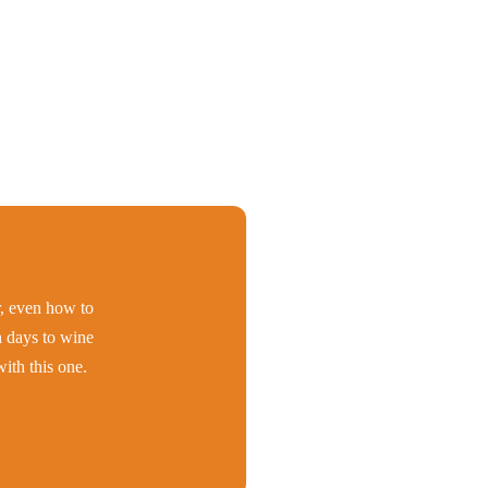
er, even how to
h days to wine
ith this one.