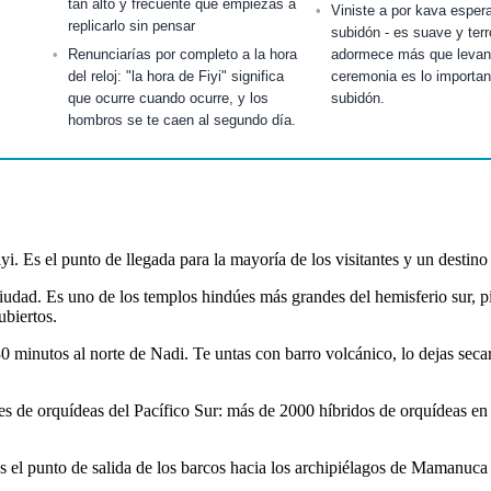
tan alto y frecuente que empiezas a
Viniste a por kava esper
replicarlo sin pensar
subidón - es suave y ter
Renunciarías por completo a la hora
adormece más que levant
del reloj: "la hora de Fiyi" significa
ceremonia es lo important
que ocurre cuando ocurre, y los
subidón.
hombros se te caen al segundo día.
iyi. Es el punto de llegada para la mayoría de los visitantes y un destin
ad. Es uno de los templos hindúes más grandes del hemisferio sur, pint
ubiertos.
0 minutos al norte de Nadi. Te untas con barro volcánico, lo dejas secar 
es de orquídeas del Pacífico Sur: más de 2000 híbridos de orquídeas en
es el punto de salida de los barcos hacia los archipiélagos de Mamanuc