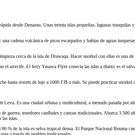
ápida desde Denarau. Unas treinta islas pequeñas, lagunas tranquilas y 
ros: una cadena volcánica de picos escarpados y bahías de aguas turques
impieza cerca de la isla de Drawaqa. Hacer snorkel con ellas es una de l
an el arrecife. El ferry Yasawa Flyer conecta las islas a diario; es el sa
he hasta resorts de lujo a 1000 FJ$ o más. Se puede practicar snorkel e
ti Levu. Es una ciudad urbana y multicultural, a menudo pasada por alto 
s de guerra, tenedores caníbales y canoas tradicionales. Abarca 3.500 año
 las islas.
El 80 % de la isla es selva tropical densa. El Parque Nacional Bouma cue
osta a través de pueblos tradicionales.