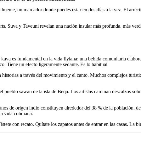
eralmente, un marcador donde puedes estar en dos días a la vez. El arre
esorts, Suva y Taveuni revelan una nación insular más profunda, más ver
l kava es fundamental en la vida fiyiana: una bebida comunitaria elabora
co. Tiene un efecto ligeramente sedante. Es lo habitual.
istorias a través del movimiento y el canto. Muchos complejos turístico
 el pueblo sawau de la isla de Beqa. Los artistas caminan descalzos sobr
ianos de origen indio constituyen alrededor del 38 % de la población, de
la vida cotidiana.
stete con recato. Quítate los zapatos antes de entrar en las casas. La bi