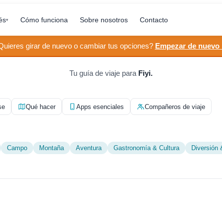
és
Cómo funciona
Sobre nosotros
Contacto
▾
Quieres girar de nuevo o cambiar tus opciones?
Empezar de nuevo
Tu guía de viaje para
Fiyi.
se
Qué hacer
Apps esenciales
Compañeros de viaje
Campo
Montaña
Aventura
Gastronomía & Cultura
Diversión 