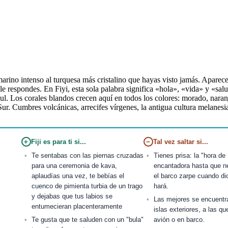
marino intenso al turquesa más cristalino que hayas visto jamás. Aparece
e respondes. En Fiyi, esta sola palabra significa «hola», «vida» y «salu
zul. Los corales blandos crecen aquí en todos los colores: morado, naranj
co Sur. Cumbres volcánicas, arrecifes vírgenes, la antigua cultura melane
+
Fiji es para ti si...
−
Tal vez saltar si...
Te sentabas con las piernas cruzadas
Tienes prisa: la "hora de 
para una ceremonia de kava,
encantadora hasta que n
aplaudías una vez, te bebías el
el barco zarpe cuando di
cuenco de pimienta turbia de un trago
hará.
y dejabas que tus labios se
Las mejores se encuentr
entumecieran placenteramente
islas exteriores, a las qu
Te gusta que te saluden con un "bula"
avión o en barco.