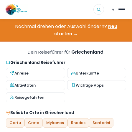
▾
Nochmal drehen oder Auswahl ändern?
Neu
▾
Reiseziele
starten →
▾
Nach Interesse stöbern
Dein Reiseführer für
Griechenland.
So funktioniert es
Griechenland Reiseführer
Anreise
Unterkünfte
Über uns
Aktivitäten
Wichtige Apps
Kontakt
Reisegefährten
Beliebte Orte in Griechenland
Corfu
Crete
Mykonos
Rhodes
Santorini