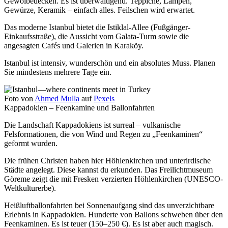
Gewölbedecken. Es ist überwältigend. Teppiche, Lampen,
Gewürze, Keramik – einfach alles. Feilschen wird erwartet.
Das moderne Istanbul bietet die Istiklal-Allee (Fußgänger-
Einkaufsstraße), die Aussicht vom Galata-Turm sowie die
angesagten Cafés und Galerien in Karaköy.
Istanbul ist intensiv, wunderschön und ein absolutes Muss. Planen
Sie mindestens mehrere Tage ein.
Foto von
Ahmed Mulla
auf
Pexels
Kappadokien – Feenkamine und Ballonfahrten
Die Landschaft Kappadokiens ist surreal – vulkanische
Felsformationen, die von Wind und Regen zu „Feenkaminen“
geformt wurden.
Die frühen Christen haben hier Höhlenkirchen und unterirdische
Städte angelegt. Diese kannst du erkunden. Das Freilichtmuseum
Göreme zeigt die mit Fresken verzierten Höhlenkirchen (UNESCO-
Weltkulturerbe).
Heißluftballonfahrten bei Sonnenaufgang sind das unverzichtbare
Erlebnis in Kappadokien. Hunderte von Ballons schweben über den
Feenkaminen. Es ist teuer (150–250 €). Es ist aber auch magisch.