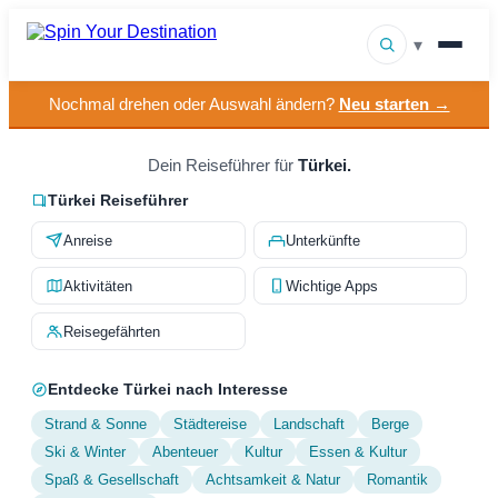
▾
Nochmal drehen oder Auswahl ändern?
Neu starten →
▾
Reiseziele
▾
Dein Reiseführer für
Türkei.
Nach Interesse stöbern
Türkei Reiseführer
So funktioniert es
Anreise
Unterkünfte
Über uns
Aktivitäten
Wichtige Apps
Kontakt
Reisegefährten
Entdecke Türkei nach Interesse
Strand & Sonne
Städtereise
Landschaft
Berge
Ski & Winter
Abenteuer
Kultur
Essen & Kultur
Spaß & Gesellschaft
Achtsamkeit & Natur
Romantik