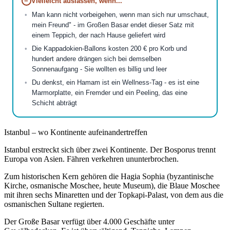
−
Vielleicht auslassen, wenn...
Man kann nicht vorbeigehen, wenn man sich nur umschaut,
mein Freund" - im Großen Basar endet dieser Satz mit
einem Teppich, der nach Hause geliefert wird
Die Kappadokien-Ballons kosten 200 € pro Korb und
hundert andere drängen sich bei demselben
Sonnenaufgang - Sie wollten es billig und leer
Du denkst, ein Hamam ist ein Wellness-Tag - es ist eine
Marmorplatte, ein Fremder und ein Peeling, das eine
Schicht abträgt
Istanbul – wo Kontinente aufeinandertreffen
Istanbul erstreckt sich über zwei Kontinente. Der Bosporus trennt
Europa von Asien. Fähren verkehren ununterbrochen.
Zum historischen Kern gehören die Hagia Sophia (byzantinische
Kirche, osmanische Moschee, heute Museum), die Blaue Moschee
mit ihren sechs Minaretten und der Topkapi-Palast, von dem aus die
osmanischen Sultane regierten.
Der Große Basar verfügt über 4.000 Geschäfte unter