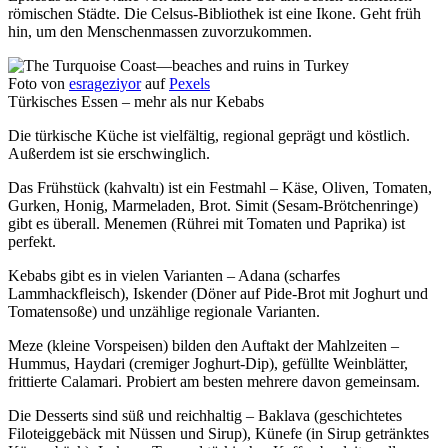
römischen Städte. Die Celsus-Bibliothek ist eine Ikone. Geht früh
hin, um den Menschenmassen zuvorzukommen.
Foto von
esrageziyor
auf
Pexels
Türkisches Essen – mehr als nur Kebabs
Die türkische Küche ist vielfältig, regional geprägt und köstlich.
Außerdem ist sie erschwinglich.
Das Frühstück (kahvaltı) ist ein Festmahl – Käse, Oliven, Tomaten,
Gurken, Honig, Marmeladen, Brot. Simit (Sesam-Brötchenringe)
gibt es überall. Menemen (Rührei mit Tomaten und Paprika) ist
perfekt.
Kebabs gibt es in vielen Varianten – Adana (scharfes
Lammhackfleisch), Iskender (Döner auf Pide-Brot mit Joghurt und
Tomatensoße) und unzählige regionale Varianten.
Meze (kleine Vorspeisen) bilden den Auftakt der Mahlzeiten –
Hummus, Haydari (cremiger Joghurt-Dip), gefüllte Weinblätter,
frittierte Calamari. Probiert am besten mehrere davon gemeinsam.
Die Desserts sind süß und reichhaltig – Baklava (geschichtetes
Filoteiggebäck mit Nüssen und Sirup), Künefe (in Sirup getränktes