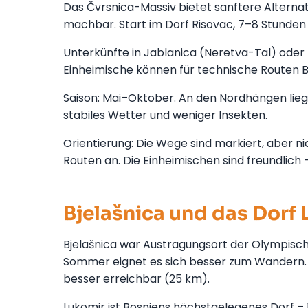
Das Čvrsnica-Massiv bietet sanftere Alternati
machbar. Start im Dorf Risovac, 7–8 Stunden
Unterkünfte in Jablanica (Neretva-Tal) oder 
Einheimische können für technische Routen B
Saison: Mai–Oktober. An den Nordhängen lieg
stabiles Wetter und weniger Insekten.
Orientierung: Die Wege sind markiert, aber n
Routen an. Die Einheimischen sind freundlich 
Bjelašnica und das Dorf
Bjelašnica war Austragungsort der Olympische
Sommer eignet es sich besser zum Wandern. Di
besser erreichbar (25 km).
Lukomir ist Bosniens höchstgelegenes Dorf – 