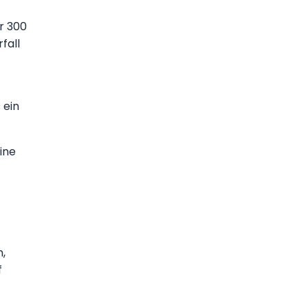
r 300
fall
 ein
ine
n,
f