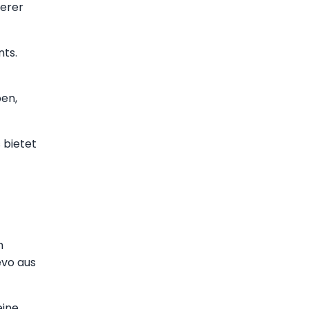
derer
nts.
ben,
 bietet
m
evo aus
eine