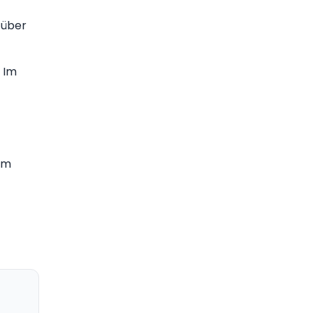
 über
 Im
Im