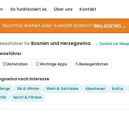
n
So funktioniert es
Über uns
Kontakt
▾
Nochmal drehen oder Auswahl ändern?
Neu starten →
Reiseführer für
Bosnien und Herzegowina.
← Zurück zur Haup
eiseführer
Aktivitäten
Wichtige Apps
Reisegefährten
egowina nach Interesse
Berge
Ski & Winter
Wein & Getränke
Abenteuer
Kultur
tik
Sport & Fitness