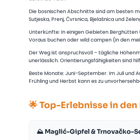
Die bosnischen Abschnitte sind am besten ma
Sutjeska, Prenj, Čvrsnica, Bjelašnica und Ze
Unterkünfte: In einigen Gebieten Berghütten
Voraus buchen oder wild campen (in den mei
Der Weg ist anspruchsvoll – tägliche Höhenmet
unerlässlich. Orientierungsfähigkeiten sind hi
Beste Monate: Juni–September. Im Juli und A
Frühling und Herbst kann es zu unvorherse
🌟 Top-Erlebnisse in den
⛰️ Maglić-Gipfel & Trnovačko-S