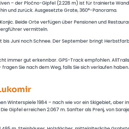
ven – der Pločno-Gipfel (2.228 m) ist für trainierte Wan
 hin und zurück. Ausgesetzte Grate, 360°-Panorama.
Konjic. Beide Orte verfügen über Pensionen und Restaura
ergführer vermitteln.
t bis Juni noch Schnee. Der September bringt Herbstfar
icht immer gut erkennbar. GPS-Track empfohlen. AllTrails
– fragen Sie nach dem Weg, falls Sie sich verlaufen haben.
 Lukomir
n Winterspiele 1984 – nach wie vor ein Skigebiet, aber i
e Gipfel erreichen 2.067 m. Sanfter als Prenj, von Saraj
1.495 m, Steinhäuser, Holzdächer, mittelalterliche Grabst