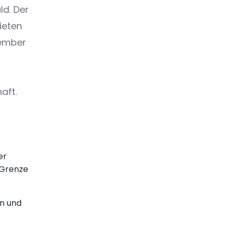
ld. Der
ieten
tember
aft.
er
 Grenze
ün und
8