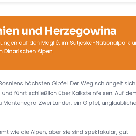
nien und Herzegowina
ungen auf den Maglić, im Sutjeska-Nationalpark u
n Dinarischen Alpen
 Bosniens höchsten Gipfel. Der Weg schlängelt sic
und führt schließlich über Kalksteinfelsen. Auf de
u Montenegro. Zwei Länder, ein Gipfel, unglaublich
mt wie die Alpen, aber sie sind spektakulär, gut