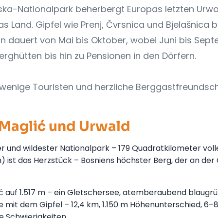
ska-Nationalpark beherbergt Europas letzten Urwa
Land. Gipfel wie Prenj, Čvrsnica und Bjelašnica b
n dauert von Mai bis Oktober, wobei Juni bis Sep
Berghütten bis hin zu Pensionen in den Dörfern.
 wenige Touristen und herzliche Berggastfreundsch
 Maglić und Urwald
er und wildester Nationalpark – 179 Quadratkilometer voll
m) ist das Herzstück – Bosniens höchster Berg, der an der
ć auf 1.517 m – ein Gletschersee, atemberaubend blaugr
 mit dem Gipfel – 12,4 km, 1.150 m Höhenunterschied, 6–
e Schwierigkeiten.