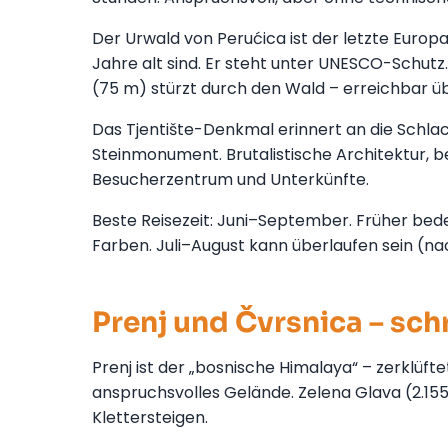
Der Urwald von Perućica ist der letzte Europ
Jahre alt sind. Er steht unter UNESCO-Schutz
(75 m) stürzt durch den Wald – erreichbar 
Das Tjentište-Denkmal erinnert an die Schlac
Steinmonument. Brutalistische Architektur, 
Besucherzentrum und Unterkünfte.
Beste Reisezeit: Juni–September. Früher bed
Farben. Juli–August kann überlaufen sein (n
Prenj und Čvrsnica – sch
Prenj ist der „bosnische Himalaya“ – zerklüfte
anspruchsvolles Gelände. Zelena Glava (2.155
Klettersteigen.