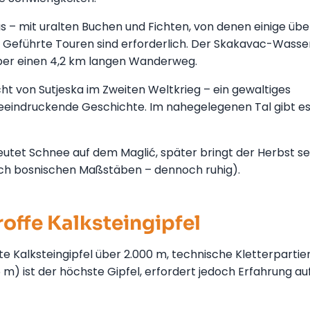
as – mit uralten Buchen und Fichten, von denen einige übe
. Geführte Touren sind erforderlich. Der Skakavac-Wasser
über einen 4,2 km langen Wanderweg.
ht von Sutjeska im Zweiten Weltkrieg – ein gewaltiges
beeindruckende Geschichte. Im nahegelegenen Tal gibt es
eutet Schnee auf dem Maglić, später bringt der Herbst se
ach bosnischen Maßstäben – dennoch ruhig).
roffe Kalksteingipfel
te Kalksteingipfel über 2.000 m, technische Kletterpartie
 m) ist der höchste Gipfel, erfordert jedoch Erfahrung au