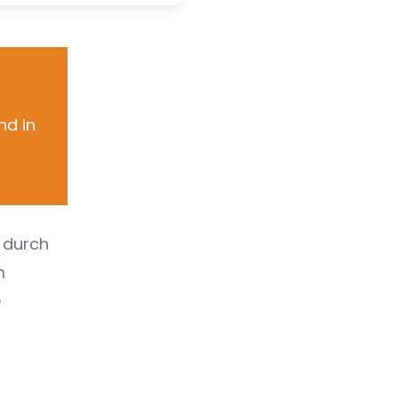
nd in
h durch
m
e