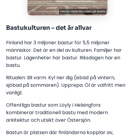
Foto av
Vlado Paunovic
på
Pexels
Bastukulturen – det är allvar
Finland har 3 miljoner bastur för 5,5 miljoner
människor. Det är en del av kulturen. Familjer har
bastur. Lägenheter har bastur. Riksdagen har en
bastu.
Ritualen: Bli varm. Kyl ner dig (isbad på vintern,
sjöbad på sommaren). Upprepa. Öl är valfritt men
vanligt.
Offentliga bastur som Löyly i Helsingfors
kombinerar traditionell bastu med modern
arkitektur och utsikt över Östersjön.
Bastun är platsen där finländarna kopplar av,