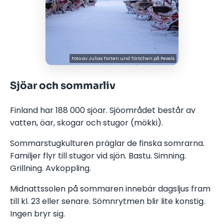
Foto av
Julias Torten und Törtchen
på
Pexels
Sjöar och sommarliv
Finland har 188 000 sjöar. Sjöområdet består av
vatten, öar, skogar och stugor (mökki).
Sommarstugkulturen präglar de finska somrarna.
Familjer flyr till stugor vid sjön. Bastu. Simning.
Grillning. Avkoppling.
Midnattssolen på sommaren innebär dagsljus fram
till kl. 23 eller senare. Sömnrytmen blir lite konstig.
Ingen bryr sig.