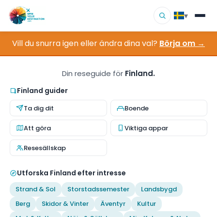
▾
Vill du snurra igen eller ändra dina val?
Börja om →
▾
Resmål
▾
Bläddra efter intresse
Din reseguide för
Finland.
Finland guider
Hur det fungerar
Ta dig dit
Boende
Om oss
Att göra
Viktiga appar
Resesällskap
Kontakt
Utforska Finland efter intresse
Strand & Sol
Storstadssemester
Landsbygd
Berg
Skidor & Vinter
Äventyr
Kultur