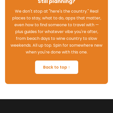
Still planning?
We don't stop at "here's the country." Real
places to stay, what to do, apps that matter,
even how to find someone to travel with —
plus guides for whatever vibe you're after,
from beach days to wine country to slow
weekends. All up top. Spin for somewhere new
when you're done with this one.
Back to top ↑