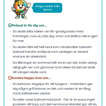
Ärliga tankar från
Spinny
+
Finland är för dig om...
Du skulle sitta naken i en 90-gradig bastu med
främlingar, rusa ut, rulla dig i snön och klättra rakt in igen
för mer
Du skulle hitta ett helt land som värdesätter bekväm
tystnad framför småprat som verkligen är vilsamt
snarare än obekvämt
Du tillbringar en sommarnatt vid en sjö där solen aldrig
riktigt går ner och glömmer bort vilken tid det var tänkt
att sängen skulle vara
−
Kanske hoppa över om...
Du behöver dagsljus för att fungera - midvintern ger
dig några grå timmar av det, och resten är en lång,
mörk, kaffedriven väntan
Du fyller varje tystnad med prat - här är en paus inget
problem att lösa, och det nervösa pratandet gör att du