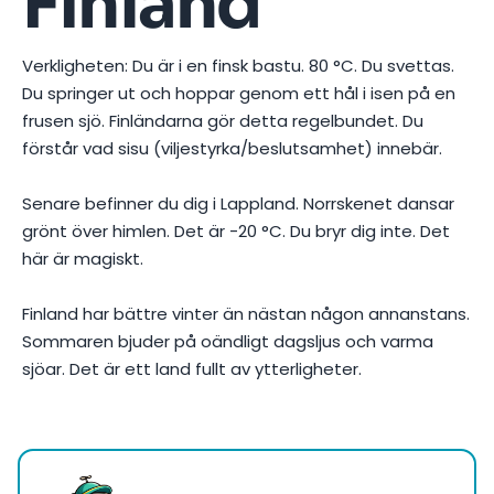
Finland
Verkligheten: Du är i en finsk bastu. 80 °C. Du svettas.
Du springer ut och hoppar genom ett hål i isen på en
frusen sjö. Finländarna gör detta regelbundet. Du
förstår vad sisu (viljestyrka/beslutsamhet) innebär.
Senare befinner du dig i Lappland. Norrskenet dansar
grönt över himlen. Det är -20 °C. Du bryr dig inte. Det
här är magiskt.
Finland har bättre vinter än nästan någon annanstans.
Sommaren bjuder på oändligt dagsljus och varma
sjöar. Det är ett land fullt av ytterligheter.
Foto av
Julien R
på
Pexels