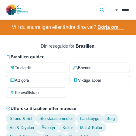
▾
Vill du snurra igen eller ändra dina val?
Börja om →
▾
Resmål
▾
Bläddra efter intresse
Din reseguide för
Brasilien.
Brasilien guider
Hur det fungerar
Ta dig dit
Boende
Om oss
Att göra
Viktiga appar
Resesällskap
Kontakt
Utforska Brasilien efter intresse
Strand & Sol
Storstadssemester
Landsbygd
Berg
Vin & Drycker
Äventyr
Kultur
Mat & Kultur