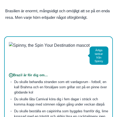
Brasilien är enormt, mångsidigt och omöjligt att se på en enda
resa. Men varje hörn erbjuder något oförglömligt.
Foto av
Samuel Moreno
på
Pexels
Ärliga
tankar
från
Spinny
+
Brazil är för dig om...
Du skulle behandla stranden som ett vardagsrum - fotboll, en
kall Brahma och en försäljare som grillar ost på en pinne över
glödande kol
Du skulle låta Carnival köra dig i fem dagar i sträck och
komma ikapp med sömnen någon gång under veckan därpå
Du skulle beställa en caipirinha som byggdes framför dig, lime
krossad med en trästöt och aldrig läsa en cocktailmeny igen