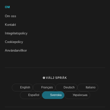
OM
Om oss
Kontakt
Integritetspolicy
Cookiepolicy
Användarvillkor
🌐 VÄLJ SPRÅK
English
Français
Deutsch
Italiano
Español
Svenska
Українська