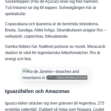
Sockertoppen (Pão de Açúcar) reser sig från hamnen.
Två linbanor tar dig till toppen. Solnedgången här är
spektakulär.
Copacabana och Ipanema är de berömda stränderna.
Breda. Sandiga. Alltid livliga. Strandkulturen präglar Rio –
volleyboll, caipirinhas, folkvaktande.
Samba föddes här. Nattlivet pulserar av musik. Maracanã-
stadion är värd för legendariska fotbollsmatcher. Rio är
energi och fest.
Foto av
Никита Шелайкин
på
Pexels
Iguazúfallen och Amazonas
Iguazu-fallen sträcker sig över gränsen till Argentina. 275
enskilda vattenfall. Dubbelt så höga som Niagara. Ljudet