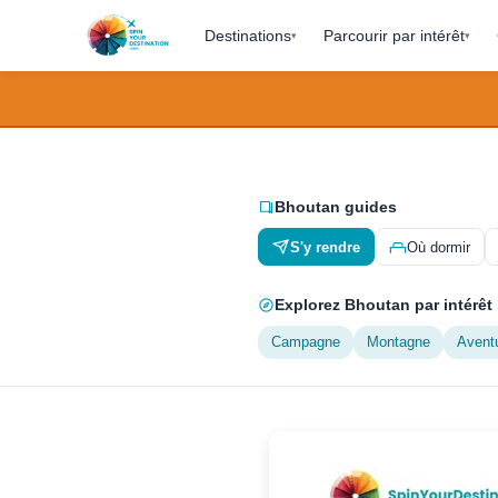
Destinations
Parcourir par intérêt
▾
▾
Bhoutan guides
S'y rendre
Où dormir
Explorez Bhoutan par intérêt
Campagne
Montagne
Avent