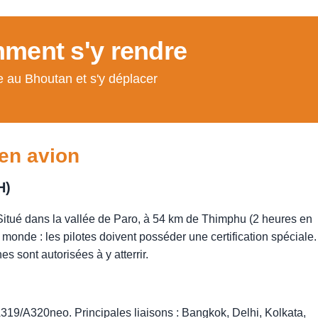
ment s'y rendre
 au Bhoutan et s'y déplacer
en avion
H)
Situé dans la vallée de Paro, à 54 km de Thimphu (2 heures en
au monde : les pilotes doivent posséder une certification spéciale.
s sont autorisées à y atterrir.
19/A320neo. Principales liaisons : Bangkok, Delhi, Kolkata,