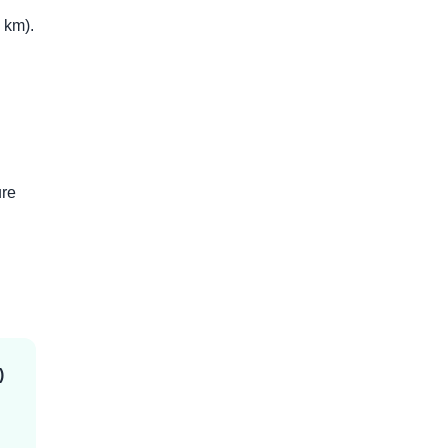
 km).
ure
)