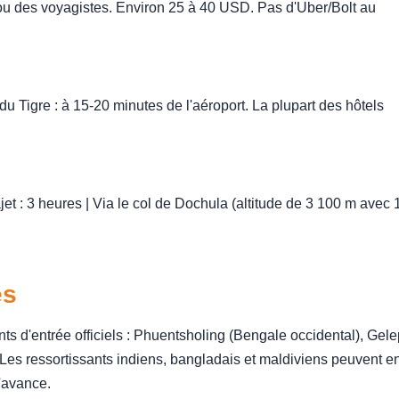
s ou des voyagistes. Environ 25 à 40 USD. Pas d'Uber/Bolt au
 Tigre : à 15-20 minutes de l'aéroport. La plupart des hôtels
et : 3 heures | Via le col de Dochula (altitude de 3 100 m avec 
ès
nts d'entrée officiels : Phuentsholing (Bengale occidental), Gel
s ressortissants indiens, bangladais et maldiviens peuvent en
l'avance.