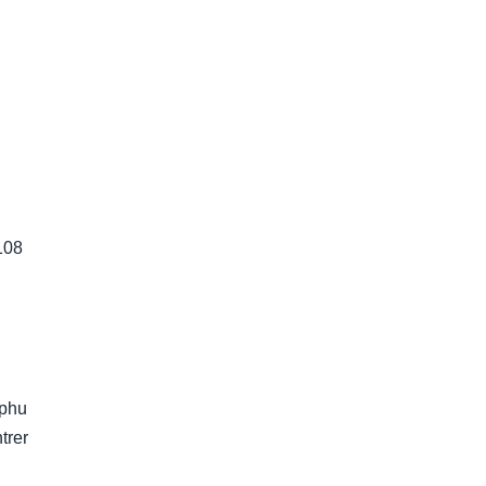
108
ephu
trer