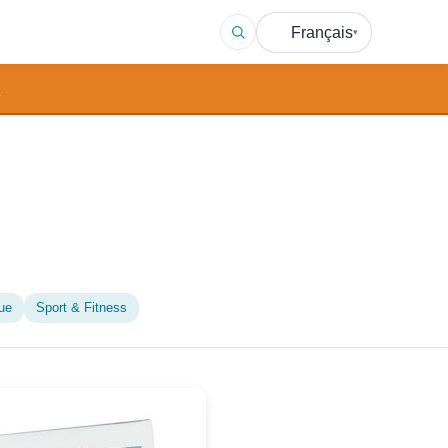
Français
▾
→
ue
Sport & Fitness