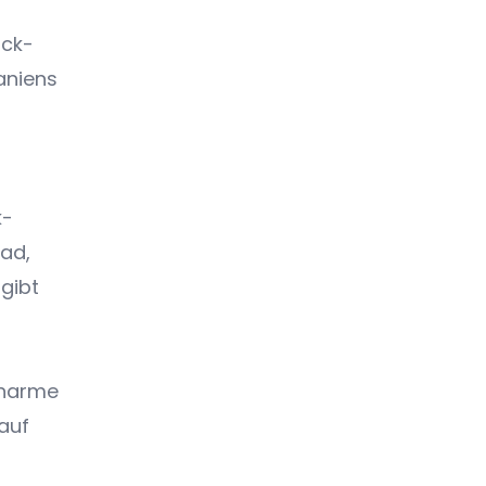
ack-
aniens
s
k-
oad,
 gibt
Charme
 auf