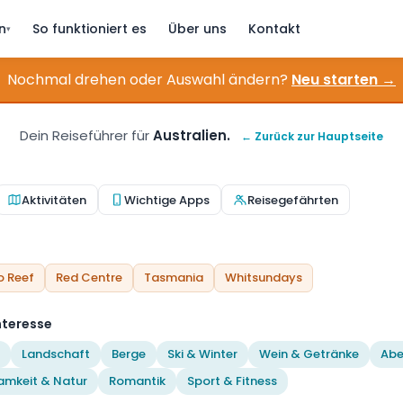
n
So funktioniert es
Über uns
Kontakt
▾
Nochmal drehen oder Auswahl ändern?
Neu starten →
Dein Reiseführer für
Australien.
← Zurück zur Hauptseite
Aktivitäten
Wichtige Apps
Reisegefährten
o Reef
Red Centre
Tasmania
Whitsundays
nteresse
Landschaft
Berge
Ski & Winter
Wein & Getränke
Abe
amkeit & Natur
Romantik
Sport & Fitness