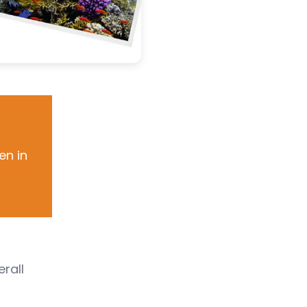
en in
rall