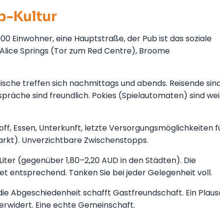
b-Kultur
000 Einwohner, eine Hauptstraße, der Pub ist das soziale
 Alice Springs (Tor zum Red Centre), Broome
mische treffen sich nachmittags und abends. Reisende sin
spräche sind freundlich. Pokies (Spielautomaten) sind wei
f, Essen, Unterkunft, letzte Versorgungsmöglichkeiten f
arkt). Unverzichtbare Zwischenstopps.
Liter (gegenüber 1,80–2,20 AUD in den Städten). Die
et entsprechend. Tanken Sie bei jeder Gelegenheit voll.
 die Abgeschiedenheit schafft Gastfreundschaft. Ein Plaus
 erwidert. Eine echte Gemeinschaft.