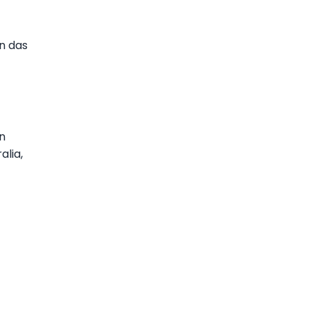
n das
n
alia,