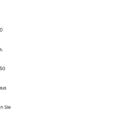
50
e,
150
aus
n Sie