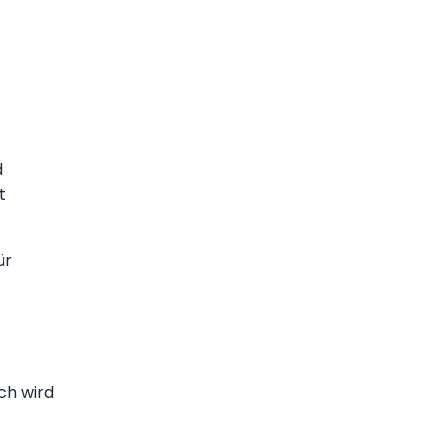
d
t
ür
ch wird