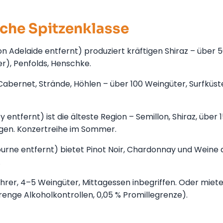
sche Spitzenklasse
on Adelaide entfernt) produziert kräftigen Shiraz – über 
er), Penfolds, Henschke.
Cabernet, Strände, Höhlen – über 100 Weingüter, Surfküst
entfernt) ist die älteste Region – Semillon, Shiraz, über 
gen. Konzertreihe im Sommer.
bourne entfernt) bietet Pinot Noir, Chardonnay und Weine 
.
er, 4–5 Weingüter, Mittagessen inbegriffen. Oder miete
renge Alkoholkontrollen, 0,05 % Promillegrenze).