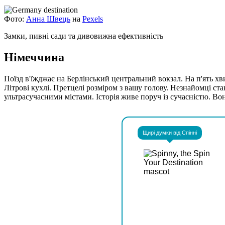
Фото:
Анна Швець
на
Pexels
Замки, пивні сади та дивовижна ефективність
Німеччина
Поїзд в'їжджає на Берлінський центральний вокзал. На п'ять х
Літрові кухлі. Претцелі розміром з вашу голову. Незнайомці ст
ультрасучасними містами. Історія живе поруч із сучасністю. Вон
Щирі думки від Спінні