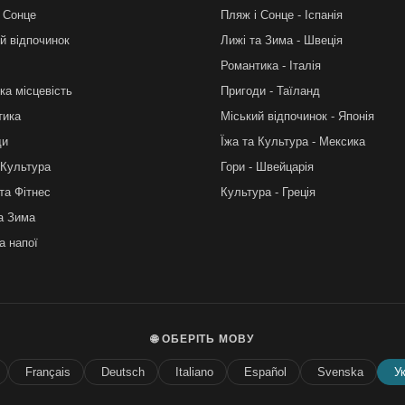
 Сонце
Пляж і Сонце - Іспанія
й відпочинок
Лижі та Зима - Швеція
Романтика - Італія
ка місцевість
Пригоди - Таїланд
тика
Міський відпочинок - Японія
ди
Їжа та Культура - Мексика
 Культура
Гори - Швейцарія
та Фітнес
Культура - Греція
а Зима
а напої
🌐 ОБЕРІТЬ МОВУ
Français
Deutsch
Italiano
Español
Svenska
У