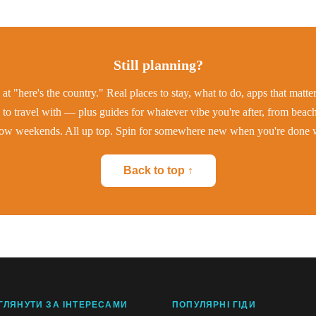
Still planning?
at "here's the country." Real places to stay, what to do, apps that matt
to travel with — plus guides for whatever vibe you're after, from beac
low weekends. All up top. Spin for somewhere new when you're done w
Back to top ↑
ГЛЯНУТИ ЗА ІНТЕРЕСАМИ
ПОПУЛЯРНІ ГІДИ