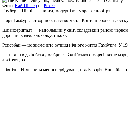
Фото:
Кай Пілгер
на
Pexels
Гамбург і Північ — порти, модернізм і морське повітря
Порт Гамбурга створив багатство міста. Контейнеровози досі к
Шпайхерштадт — найбільший у світі складський район: червона 
дорогий, з ідеальною акустикою.
Репербан — це знаменита вулиця нічного життя Гамбурга. У 1960
На північ від Любека дме бриз з Балтійського моря і пахне ма
архітектура.
Північна Німеччина менш відвідувана, ніж Баварія. Вона більш