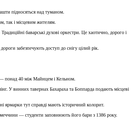
башти підносяться над туманом.
, так і місцевим жителям.
Традиційні баварські духові оркестри. Це хаотично, дорого і
дороги забезпечують доступ до снігу цілий рік.
— понад 40 між Майнцем і Кельном.
лінг. У винних тавернах Бахараха та Боппарда подають місцеві
яні ярмарки тут справді мають історичний колорит.
Німеччини — студенти заповнюють його бари з 1386 року.