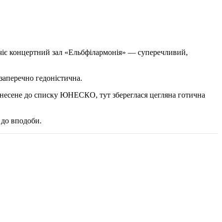
сочіє концертний зал «Ельбфілармонія» — суперечливий,
ззаперечно гедоністична.
 внесене до списку ЮНЕСКО, тут збереглася цегляна готична
 до вподоби.