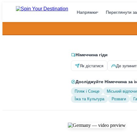
Напрямки
Переглянути за
▾
Німеччина гіди
Як дістатися
Де зупинит
Досліджуйте Німеччина за і
Пляж і Сонце
Міський відпочи
Їжа та Культура
Розваги
Г