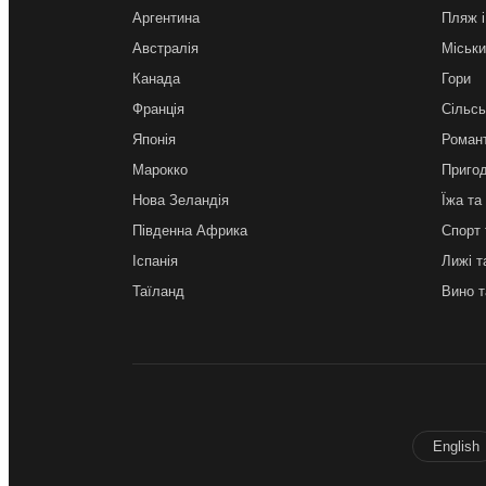
Аргентина
Пляж і
Австралія
Міськи
Канада
Гори
Франція
Сільсь
Японія
Роман
Марокко
Приго
Нова Зеландія
Їжа та
Південна Африка
Спорт 
Іспанія
Лижі т
Таїланд
Вино т
English