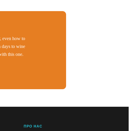
er, even how to
h days to wine
ith this one.
ПРО НАС