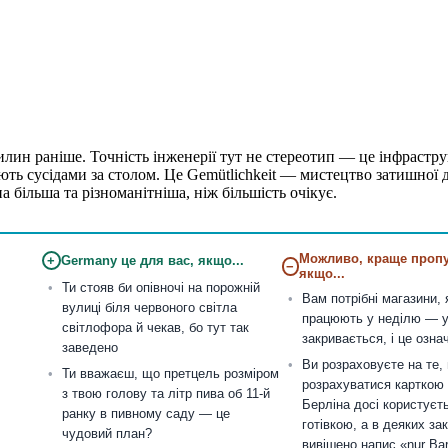
вилин раніше. Точність інженерії тут не стереотип — це інфраст
ають сусідами за столом. Це Gemütlichkeit — мистецтво затишної 
а більша та різноманітніша, ніж більшість очікує.
Можливо, краще пропу
+
Germany це для вас, якщо...
−
якщо...
Ти стояв би опівночі на порожній
Вам потрібні магазини, 
вулиці біля червоного світла
працюють у неділю — у
світлофора й чекав, бо тут так
закривається, і це озна
заведено
Ви розраховуєте на те,
Ти вважаєш, що претцель розміром
розрахуватися карткою
з твою голову та літр пива об 11-й
Берліна досі користуєт
ранку в пивному саду — це
готівкою, а в деяких за
чудовий план?
вивішено напис «nur Ba