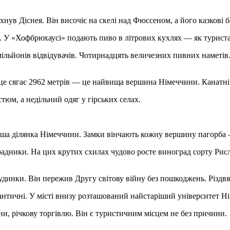
ув Діснея. Він височіє на скелі над Фюссеном, а його казкові 
 У «Хофбрюхаусі» подають пиво в літрових кухлях — як туристам
ільйонів відвідувачів. Чотирнадцять величезних пивних наметів. 
це сягає 2962 метрів — це найвища вершина Німеччини. Канатні 
тюм, а недільний одяг у гірських селах.
а ділянка Німеччини. Замки вінчають кожну вершину пагорба 
градники. На цих крутих схилах чудово росте виноград сорту Рис
 будинки. Він пережив Другу світову війну без пошкоджень. Різдв
мантичні. У місті внизу розташований найстаріший університет 
и, річкову торгівлю. Він є туристичним місцем не без причини.