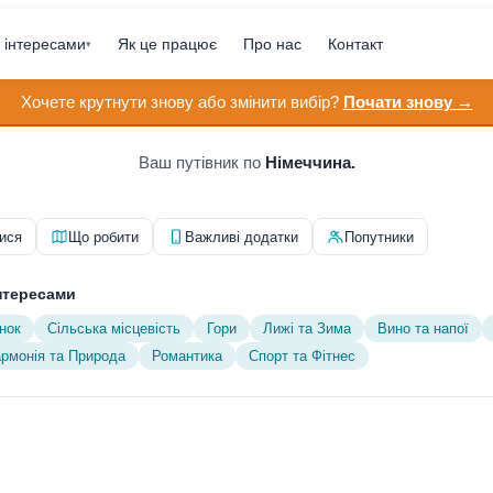
 інтересами
Як це працює
Про нас
Контакт
▾
Хочете крутнути знову або змінити вибір?
Почати знову →
Ваш путівник по
Німеччина.
ися
Що робити
Важливі додатки
Попутники
нтересами
нок
Сільська місцевість
Гори
Лижі та Зима
Вино та напої
армонія та Природа
Романтика
Спорт та Фітнес