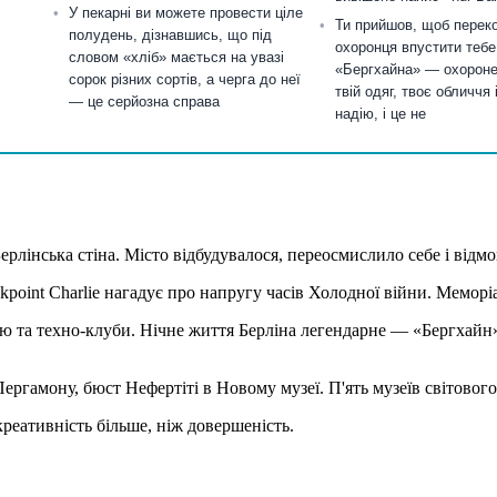
У пекарні ви можете провести ціле
Ти прийшов, щоб перек
полудень, дізнавшись, що під
охоронця впустити тебе
словом «хліб» мається на увазі
«Бергхайна» — охороне
сорок різних сортів, а черга до неї
твій одяг, твоє обличчя 
— це серйозна справа
надію, і це не
ерлінська стіна. Місто відбудувалося, переосмислило себе і відмо
eckpoint Charlie нагадує про напругу часів Холодної війни. Мем
ю та техно-клуби. Нічне життя Берліна легендарне — «Бергхайн» в
Пергамону, бюст Нефертіті в Новому музеї. П'ять музеїв світов
реативність більше, ніж довершеність.