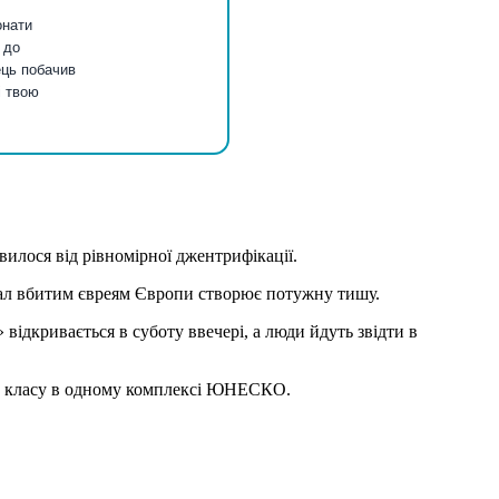
онати
 до
ць побачив
і твою
вилося від рівномірної джентрифікації.
оріал вбитим євреям Європи створює потужну тишу.
ідкривається в суботу ввечері, а люди йдуть звідти в
ого класу в одному комплексі ЮНЕСКО.