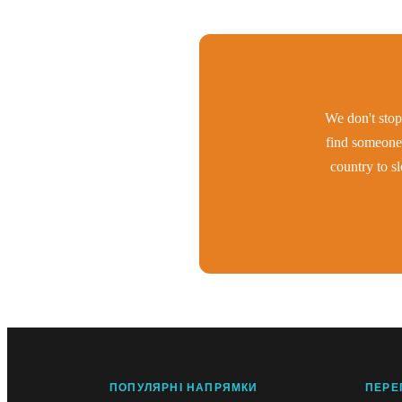
We don't stop 
find someone 
country to s
ПОПУЛЯРНІ НАПРЯМКИ
ПЕРЕ