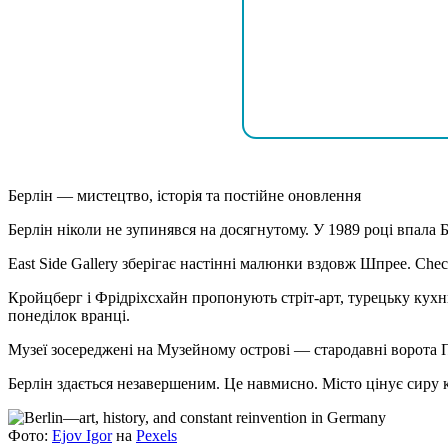
Берлін — мистецтво, історія та постійне оновлення
Берлін ніколи не зупинявся на досягнутому. У 1989 році впала Б
East Side Gallery зберігає настінні малюнки вздовж Шпрее. Ch
Кройцберг і Фрідріхсхайн пропонують стріт-арт, турецьку кухн
понеділок вранці.
Музеї зосереджені на Музейному острові — стародавні ворота 
Берлін здається незавершеним. Це навмисно. Місто цінує сиру к
Фото:
Ejov Igor
на
Pexels