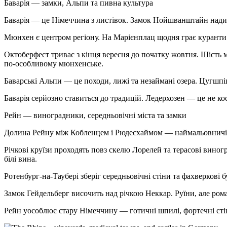
Баварія — замки, Альпи та пивна культура
Баварія — це Німеччина з листівок. Замок Нойшванштайн надихн
Мюнхен є центром регіону. На Марієнплац щодня грає куранти.
Октоберфест триває з кінця вересня до початку жовтня. Шість м
по-особливому мюнхенське.
Баварські Альпи — це походи, лижі та незаймані озера. Цугшпі
Баварія серйозно ставиться до традицій. Ледерхозен — це не кос
Рейн — виноградники, середньовічні міста та замки
Долина Рейну між Кобленцем і Рюдесхаймом — наймальовничіш
Річкові круїзи проходять повз скелю Лорелей та терасові вино
білі вина.
Ротенбург-на-Таубері зберіг середньовічні стіни та фахверкові
Замок Гейдельберг височить над річкою Неккар. Руїни, але ро
Рейн уособлює стару Німеччину — готичні шпилі, фортечні стін