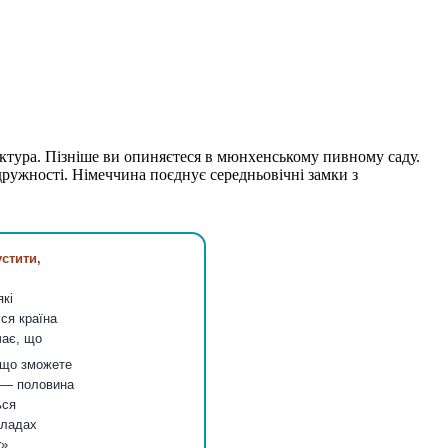
руктура. Пізніше ви опиняєтеся в мюнхенському пивному саду.
дружності. Німеччина поєднує середньовічні замки з
стити,
які
ся країна
чає, що
 що зможете
 — половина
ься
кладах
r»