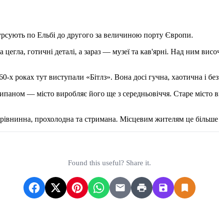
урсують по Ельбі до другого за величиною порту Європи.
цегла, готичні деталі, а зараз — музеї та кав'ярні. Над ним ви
-х роках тут виступали «Бітлз». Вона досі гучна, хаотична і бе
рципаном — місто виробляє його ще з середньовіччя. Старе місто
 рівнинна, прохолодна та стримана. Місцевим жителям це більше
Found this useful? Share it.