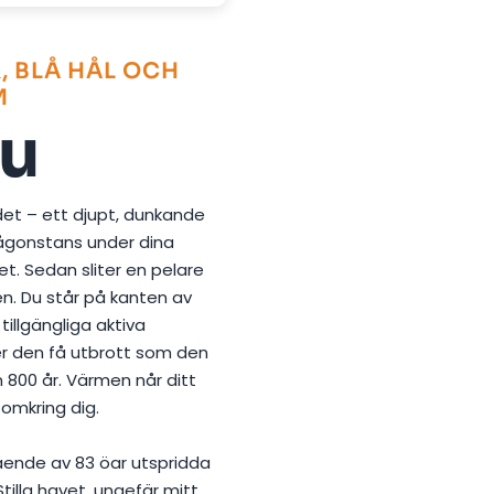
, BLÅ HÅL OCH
M
tu
det – ett djupt, dunkande
ågonstans under dina
tet. Sedan sliter en pelare
n. Du står på kanten av
illgängliga aktiva
er den få utbrott som den
n 800 år. Värmen når ditt
 omkring dig.
ende av 83 öar utspridda
Stilla havet, ungefär mitt