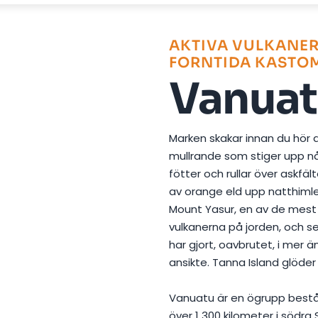
Foto av
Luis D. Alvarez
på
Pexels
AKTIVA VULKANER
FORNTIDA KASTO
Vanua
Marken skakar innan du hör 
mullrande som stiger upp n
fötter och rullar över askfäl
av orange eld upp natthimle
Mount Yasur, en av de mest t
vulkanerna på jorden, och s
har gjort, oavbrutet, i mer ä
ansikte. Tanna Island glöder
Vanuatu är en ögrupp bestå
över 1 300 kilometer i södra 