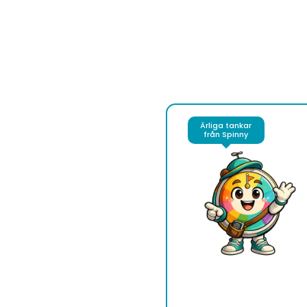
Ärliga tankar
från Spinny