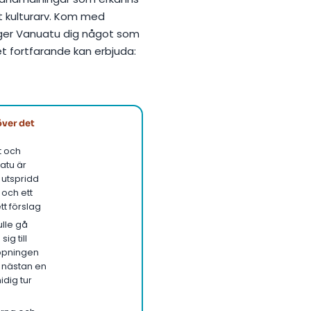
 kulturarv. Kom med
å ger Vanuatu dig något som
vet fortfarande kan erbjuda:
ver det
t och
atu är
 utspridd
 och ett
t förslag
ulle gå
ig till
ppningen
h nästan en
idig tur