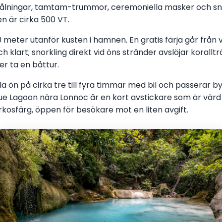
målningar, tamtam-trummor, ceremoniella masker och snida
n är cirka 500 VT.
200 meter utanför kusten i hamnen. En gratis färja går från 
ch klart; snorkling direkt vid öns stränder avslöjar korall
er ta en båttur.
la ön på cirka tre till fyra timmar med bil och passerar b
ue Lagoon nära Lonnoc är en kort avstickare som är värd 
urkosfärg, öppen för besökare mot en liten avgift.