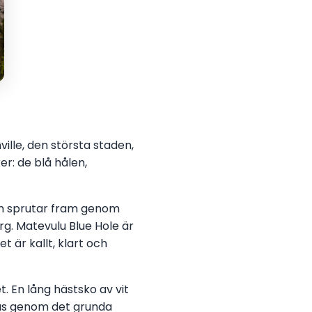
ille, den största staden,
r: de blå hålen,
som sprutar fram genom
rg. Matevulu Blue Hole är
 är kallt, klart och
 En lång hästsko av vit
as genom det grunda