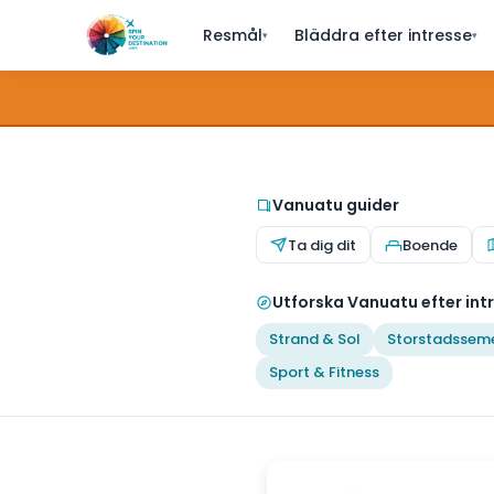
Resmål
Bläddra efter intresse
▾
▾
Vanuatu guider
Ta dig dit
Boende
Utforska Vanuatu efter int
Strand & Sol
Storstadssem
Sport & Fitness