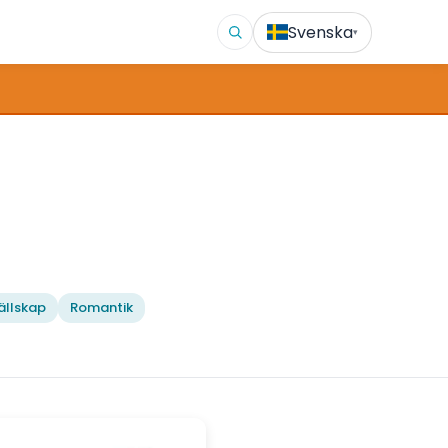
Svenska
▾
ällskap
Romantik