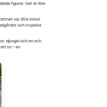
de figurer. Det är litet
vattnet var 30:e minut.
trädgårdar och tropiska
yar, djungel och en och
att ta – en