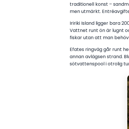
traditionell konst – sand
men utmärkt. Entréavgifte
Iririki Island ligger bara 
Vattnet runt ön är lugnt o
fiskar utan att man behöv
Efates ringväg går runt he
annan avlägsen strand. Bl
sötvattenspool i otrolig t