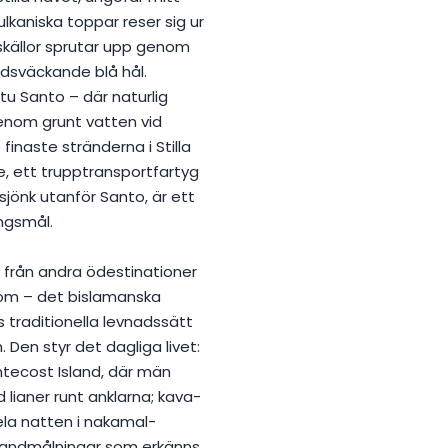
Vulkaniska toppar reser sig ur
skällor sprutar upp genom
dsväckande blå hål.
u Santo – där naturlig
enom grunt vatten vid
finaste stränderna i Stilla
e, ett trupptransportfartyg
sjönk utanför Santo, är ett
ngsmål.
 från andra ödestinationer
tom – det bislamanska
 traditionella levnadssätt
 Den styr det dagliga livet:
tecost Island, där män
ianer runt anklarna; kava-
la natten i nakamal-
sandmålningar som erkänns