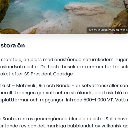
Foto av
Balazs Simon
på
Pexels
 stora ön
 största ö, en plats med enastående naturrikedom. Luganv
nslandsatmosfär. De flesta besökare kommer för tre sake
et efter SS President Coolidge.
tkust – Matevulu, Riri och Nanda – är sötvattenskällor 
ralfiltreringen ger vattnet en strålande, elektrisk blå fä
plattformar och repgungor. Inträde 500–1 000 VT. Vattnet
Santo, rankas genomgående bland de bästa i Stilla havet.
ntande rev och det märkliga bubblandet av vulkanisk g