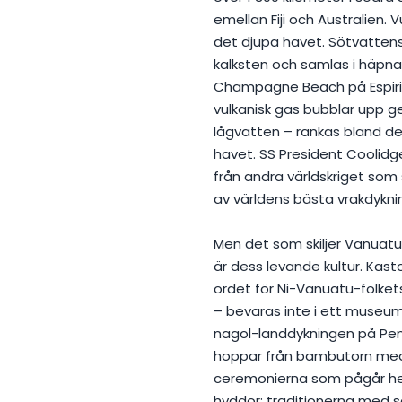
emellan Fiji och Australien. 
det djupa havet. Sötvatten
kalksten och samlas i häpna
Champagne Beach på Espirit
vulkanisk gas bubblar upp g
lågvatten – rankas bland de 
havet. SS President Coolidg
från andra världskriget som 
av världens bästa vrakdykni
Men det som skiljer Vanuatu
är dess levande kultur. Kas
ordet för Ni-Vanuatu-folkets
– bevaras inte i ett museum.
nagol-landdykningen på Pen
hoppar från bambutorn med l
ceremonierna som pågår he
hyddor; traditionerna med 