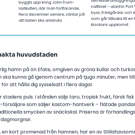
semesteranläggninga
byggts upp kring John Frum-
nattlivet – utanför Port 
lastkulten, där man fortfarande,
byar, trädgårdar och 
flera decennier senare, väntar på
som går tillbaka till en 
att lasten ska anlända
klockans uppkomst
mpakta huvudstaden
turlig hamn på ön Efate, omgiven av gröna kullar och turko
 man ska kunna gå igenom centrum på tjugo minuter, men till
för att hålla dig sysselsatt i flera dagar.
 stadens puls. I stånden säljs taro, tropisk frukt, färsk fis
m-försäljare som säljer kastom-hantverk – flätade panda
tionella smycken av snäckskal. Priserna är förhandlin
lördagmorgnar.
 en kort promenad från hamnen, har en av Stillahavsom