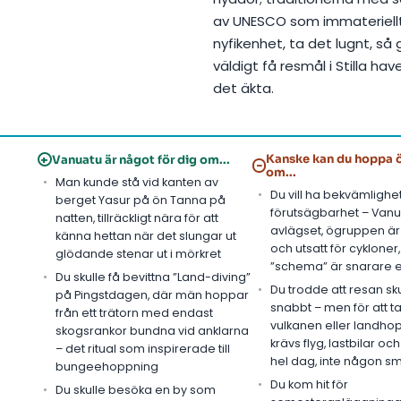
av UNESCO som immateriellt
nyfikenhet, ta det lugnt, s
väldigt få resmål i Stilla ha
det äkta.
+
Kanske kan du hoppa ö
Vanuatu är något för dig om...
−
om...
Man kunde stå vid kanten av
Du vill ha bekvämlighe
berget Yasur på ön Tanna på
förutsägbarhet – Vanu
natten, tillräckligt nära för att
avlägset, ögruppen är
känna hettan när det slungar ut
och utsatt för cykloner,
glödande stenar ut i mörkret
”schema” är snarare et
Du skulle få bevittna ”Land-diving”
Du trodde att resan sk
på Pingstdagen, där män hoppar
snabbt – men för att ta s
från ett trätorn med endast
vulkanen eller landho
skogsrankor bundna vid anklarna
krävs flyg, lastbilar oc
– det ritual som inspirerade till
hel dag, inte någon sm
bungeehoppning
Du kom hit för
Du skulle besöka en by som