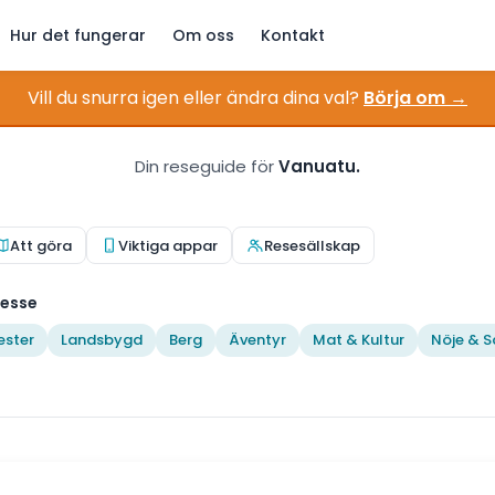
Hur det fungerar
Om oss
Kontakt
Vill du snurra igen eller ändra dina val?
Börja om →
Din reseguide för
Vanuatu.
Att göra
Viktiga appar
Resesällskap
resse
ester
Landsbygd
Berg
Äventyr
Mat & Kultur
Nöje & S