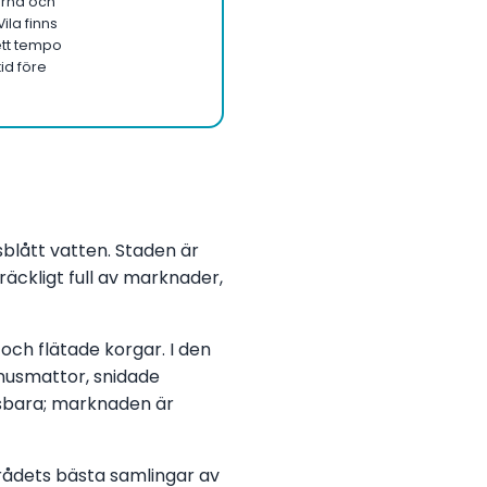
rna och
Vila finns
ett tempo
tid före
sblått vatten. Staden är
räckligt full av marknader,
k och flätade korgar. I den
nusmattor, snidade
gsbara; marknaden är
rådets bästa samlingar av