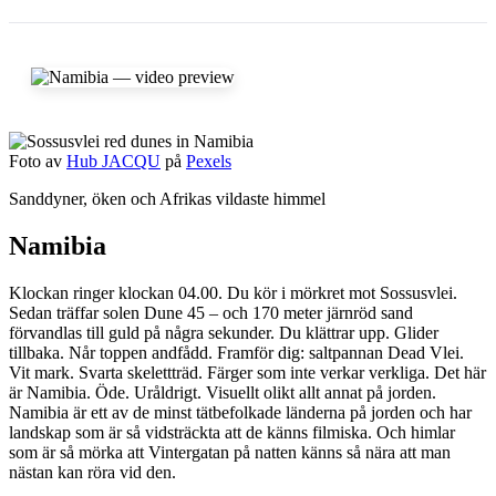
Foto av
Hub JACQU
på
Pexels
Sanddyner, öken och Afrikas vildaste himmel
Namibia
Klockan ringer klockan 04.00. Du kör i mörkret mot Sossusvlei.
Sedan träffar solen Dune 45 – och 170 meter järnröd sand
förvandlas till guld på några sekunder. Du klättrar upp. Glider
tillbaka. Når toppen andfådd. Framför dig: saltpannan Dead Vlei.
Vit mark. Svarta skelettträd. Färger som inte verkar verkliga. Det här
är Namibia. Öde. Uråldrigt. Visuellt olikt allt annat på jorden.
Namibia är ett av de minst tätbefolkade länderna på jorden och har
landskap som är så vidsträckta att de känns filmiska. Och himlar
som är så mörka att Vintergatan på natten känns så nära att man
nästan kan röra vid den.