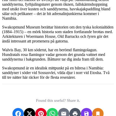
sanddynerna, fyrhjulingsturer genom öknen, fallskärmshoppning
med utsikt över kusten och sanddynerna, havskajakpaddling bland
sälar och pelikaner – det är hit adrenalinjunkierna kommer i
Namibia.
Swakopmund Museum berättar historien om den tyska kolonialtiden
(1884–1915) – en mörk historia som staden fortfarande brottas med.
Arkitekturen i Woermann House, Old Barracks och fyren gör det
ändå intressant att promenera på gatorna.
Walvis Bay, 30 km söderut, har en berömd flamingolagun.
Hundratals rosa flamingor vadar genom det grunda vattnet med
sanddynerna i bakgrunden. Båtturer tar dig ända fram till dem.
Swakopmund är en idealisk mittpunkt på en bilresa i Namibia:
sanddyner i söder vid Sossusvlei, vilda djur i norr vid Etosha. Två
till tre nätter här räcker för de flesta resenärer.
Found this useful? Share it.