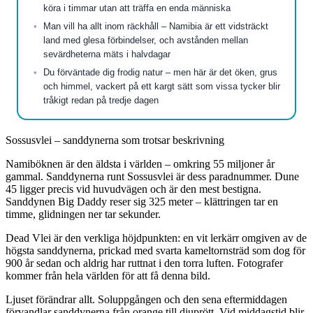
köra i timmar utan att träffa en enda människa
Man vill ha allt inom räckhåll – Namibia är ett vidsträckt
land med glesa förbindelser, och avstånden mellan
sevärdheterna mäts i halvdagar
Du förväntade dig frodig natur – men här är det öken, grus
och himmel, vackert på ett kargt sätt som vissa tycker blir
tråkigt redan på tredje dagen
Sossusvlei – sanddynerna som trotsar beskrivning
Namiböknen är den äldsta i världen – omkring 55 miljoner år
gammal. Sanddynerna runt Sossusvlei är dess paradnummer. Dune
45 ligger precis vid huvudvägen och är den mest bestigna.
Sanddynen Big Daddy reser sig 325 meter – klättringen tar en
timme, glidningen ner tar sekunder.
Dead Vlei är den verkliga höjdpunkten: en vit lerkärr omgiven av de
högsta sanddynerna, prickad med svarta kameltornsträd som dog för
900 år sedan och aldrig har ruttnat i den torra luften. Fotografer
kommer från hela världen för att få denna bild.
Ljuset förändrar allt. Soluppgången och den sena eftermiddagen
förvandlar sanddynerna från orange till djuprött. Vid middagstid blir