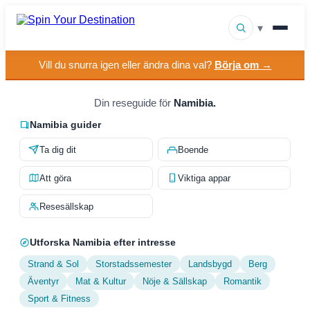
▾
Vill du snurra igen eller ändra dina val?
Börja om →
▾
Resmål
▾
Din reseguide för
Namibia.
Bläddra efter intresse
Namibia guider
Hur det fungerar
Ta dig dit
Boende
Om oss
Att göra
Viktiga appar
Kontakt
Resesällskap
Utforska Namibia efter intresse
Strand & Sol
Storstadssemester
Landsbygd
Berg
Äventyr
Mat & Kultur
Nöje & Sällskap
Romantik
Sport & Fitness