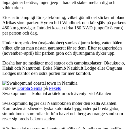
Inga guider behövs, ingen jeep – bara ett staket mellan dig och
vildmarken.
Etosha är lämpligt för självkörning, vilket gör att det sticker ut bland
Afrikas stora parker. Hyr en bil i Windhoek och kör själv på parkens
450 km grusvägar. Inträdet kostar cirka 150 NAD (ungefär 8 euro)
per person och dag.
Under torrperioden (maj–oktober) samlas djuren kring vattenhålen,
vilket gör att man nästan garanterat får se dem. Efter regnperioden
(november–april) blir parken grön och djurungarna dyker upp.
Etosha har tre rastläger med stugor och campingplatser: Okaukuejo,
Halali och Namutoni. Boka Nämib Naukluft Lodge eller Onguma
Lodges utanför den östra porten för mer komfort.
Foto av
Dorota Semla
på
Pexels
Swakopmund – kolonial arkitektur och äventyr vid Atlanten
Swakopmund ligger där Namiböknen möter den kalla Atlanten.
Kontrasten är slående: tyska koloniala byggnader på breda gator,
stranddimma som rullar in från havet och berg av orange sand som
reser sig precis bakom staden.
Här finns det massor av äventyr att välja på. Sandboarding nedför