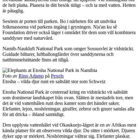
de helt platta. Planera in ditt besök tidigt – och ta med vatten. Hetten
är påtaglig.
Sesriem är porten till parken. Bo i närheten för att undvika
folkmassorna vid parkens ingång i gryningen. N|a'an ku sê
Foundation driver också läger i området för dem som vill kombinera
sanddyner med naturvård.
Namib-Naukluft National Park som omger Sossusvlei är vidsträckt.
Guidade bilturer, luftballongfärder över sanddynerna och
natthimmelstittande finns att tillgå.
Foto av
Rino Adamo
på
Pexels
Etosha – vilda djur runt en saltslätt stor som Schweiz
Etosha National Park är centrerad kring en vidsträckt vit saltslätt
som dominerar landskapet från ovan. Slätten är mestadels torr, men
det är vid vattenhålen runt dess kanter som det händer saker.
Elefanter, lejon, noshörningar, giraffer, zebror och gnuer samlas alla
för att dricka – ibland samtidigt.
Den upplysta vattenhålet vid Okaukuejo-lägret är en av Afrikas mest
kända platser för att observera vilda djur. Du sitter i mörkret. Djuren
dyker upp ur mörkret. Noshörningar vältrar sig. Elefanter plaskar.