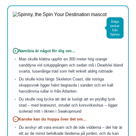
Ärliga
tankar
från
Spinny
+
Namibia är något för dig om...
Man skulle klättra uppför en 300 meter hög orange
sanddyna vid soluppgången och sedan stå i Deadvlei bland
svarta, tusenåriga träd som helt enkelt aldrig ruttnade
Du skulle köra längs Skeleton Coast, där rostiga
skeppsvrak ligger halvt begravda i sanden och en kall
havsdimma rullar in från Atlanten
Du skulle nog tycka att det är lustigt att en prydlig tysk
stad – med bratwurst, strudel och korsvirkeshus – ligger
isolerad mitt i öknen i Swakopmund
−
Kanske kan du hoppa över det om...
Du avskyr att vara ensam och de öde vidderna – det här är
ett av de minst befolkade länderna på jorden, och du kan