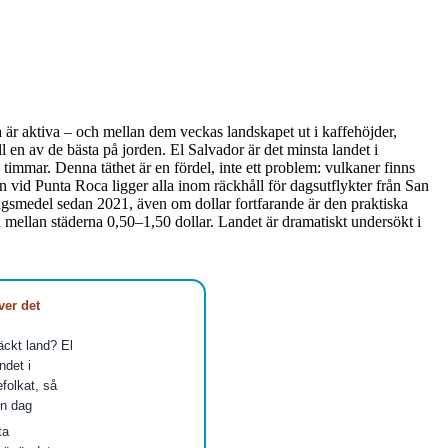
ta är aktiva – och mellan dem veckas landskapet ut i kaffehöjder,
 en av de bästa på jorden. El Salvador är det minsta landet i
immar. Denna täthet är en fördel, inte ett problem: vulkaner finns
n vid Punta Roca ligger alla inom räckhåll för dagsutflykter från San
ngsmedel sedan 2021, även om dollar fortfarande är den praktiska
esa mellan städerna 0,50–1,50 dollar. Landet är dramatiskt undersökt i
ver det
räckt land? El
ndet i
folkat, så
en dag
ta