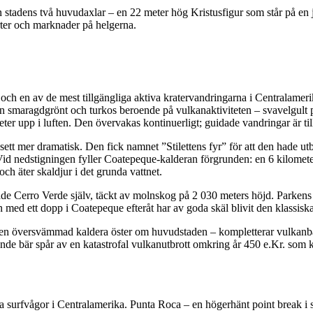
tadens två huvudaxlar – en 22 meter hög Kristusfigur som står på en 
rter och marknader på helgerna.
ch en av de mest tillgängliga aktiva kratervandringarna i Centralameri
an smaragdgrönt och turkos beroende på vulkanaktiviteten – svavelgult på
r upp i luften. Den övervakas kontinuerligt; guidade vandringar är tillå
ett mer dramatisk. Den fick namnet ”Stilettens fyr” för att den hade utbro
 Vid nedstigningen fyller Coatepeque-kalderan förgrunden: en 6 kilomete
ch äter skaldjur i det grunda vattnet.
 Cerro Verde själv, täckt av molnskog på 2 030 meters höjd. Parkens sk
ed ett dopp i Coatepeque efteråt har av goda skäl blivit den klassisk
 översvämmad kaldera öster om huvudstaden – kompletterar vulkanbågen
rande bär spår av en katastrofal vulkanutbrott omkring år 450 e.Kr. som 
surfvågor i Centralamerika. Punta Roca – en högerhänt point break i st