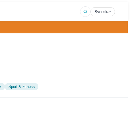
Svenska
▾
k
Sport & Fitness