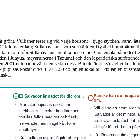
här grönt. Vulkaner reser sig vid varje horisont – tjugo stycken, varav åt
 kilometer lång Stillahavskust som surfvärlden i tysthet har utnämnt till
an köra från Stillahavskusten till gränsen mot Guatemala på under tre t
naden i Juayua, mayaruinerna i Tazumal och den legendariska surfstrande
en 2001 och har använt den sedan dess. Bitcoin är också lagligt betalni
rik pupusas kostar cirka 1,50–2,50 dollar, en lokal öl 1 dollar, en bussr
inska.
Kanske kan du hoppa ö
+
El Salvador är något för dig om...
−
om...
Man äter pupusas direkt från
Vill du ha ett stort, vidst
stekhällen – tjocka, handformade
Salvador är det minsta la
tortillas fyllda med ost och fläsk,
Centralamerika och tättbe
serverade med inlagd kål, för en
det går lätt att korsa på 
spottstyver
Du förväntade dig elegan
Du skulle ge dig ut på jakt efter point