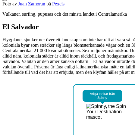
Foto av
Juan Zamoran
på
Pexels
Vulkaner, surfing, pupusas och det minsta landet i Centralamerika
El Salvador
Flygplanet sjunker ner över ett landskap som inte har rätt att vara så 
koloniala byar som sträcker sig längs blomsterkantade vägar och en 307
Centralamerika. 21 000 kvadratkilometer. Sex miljoner människor. Du k
alltid nära, koloniala städer är alltid inom räckhåll, och fredagsmark
Salvador. Valutan är den amerikanska dollarn – El Salvador införde d
valutan överallt. Priserna är låga enligt latinamerikanska mått: en tall
förhållande till vad det har att erbjuda, men den klyftan håller på att m
Ärliga tankar från
Spinny