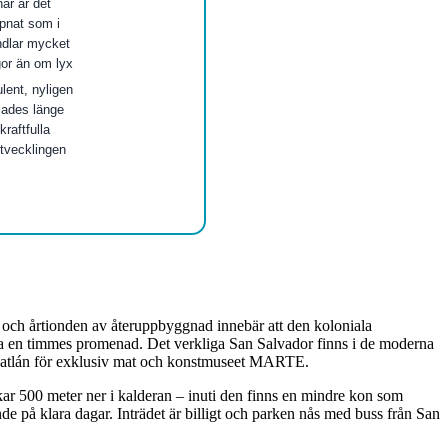
är är det
ppnat som i
ndlar mycket
or än om lyx
lent, nyligen
glades länge
kraftfulla
utvecklingen
6 och årtionden av återuppbyggnad innebär att den koloniala
ärda en timmes promenad. Det verkliga San Salvador finns i de moderna
uscatlán för exklusiv mat och konstmuseet MARTE.
kar 500 meter ner i kalderan – inuti den finns en mindre kon som
e på klara dagar. Inträdet är billigt och parken nås med buss från San