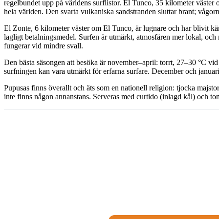
regelbundet upp på världens surflistor. El Tunco, 35 kilometer väster
hela världen. Den svarta vulkaniska sandstranden sluttar brant; vågorna ä
El Zonte, 6 kilometer väster om El Tunco, är lugnare och har blivit 
lagligt betalningsmedel. Surfen är utmärkt, atmosfären mer lokal, oc
fungerar vid mindre svall.
Den bästa säsongen att besöka är november–april: torrt, 27–30 °C vid
surfningen kan vara utmärkt för erfarna surfare. December och januari
Pupusas finns överallt och äts som en nationell religion: tjocka majsto
inte finns någon annanstans. Serveras med curtido (inlagd kål) och tom