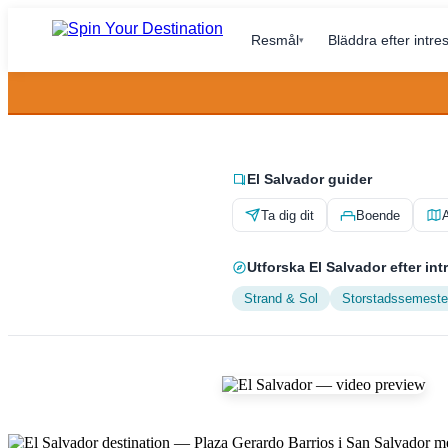
Resmål
Bläddra efter intre
▾
El Salvador guider
Ta dig dit
Boende
A
Utforska El Salvador efter int
Strand & Sol
Storstadssemeste