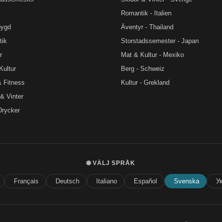
Romantik - Italien
bygd
Äventyr - Thailand
tik
Storstadssemester - Japan
r
Mat & Kultur - Mexiko
Kultur
Berg - Schweiz
& Fitness
Kultur - Grekland
 & Vinter
Drycker
🌐 VÄLJ SPRÅK
Français
Deutsch
Italiano
Español
Svenska
У