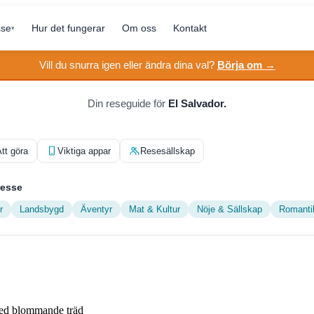
sse
Hur det fungerar
Om oss
Kontakt
▾
Vill du snurra igen eller ändra dina val?
Börja om →
Din reseguide för
El Salvador.
tt göra
Viktiga appar
Resesällskap
resse
r
Landsbygd
Äventyr
Mat & Kultur
Nöje & Sällskap
Romanti