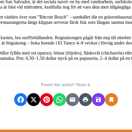
 om San Salvador, är det sociala navet: en by med vandrarhem, surfskolor
r bäst vid mittvatten, kraftfulla nog för att vara äkta men tillgängliga f
känt världen över som ”Bitcoin Beach” – samhället där en gräsrotsbase
h restaurangerna längs klippan serverar färsk fisk som fångats samma mo
 kusten, bra surfförhållanden. Regnsäsongen pågår från maj till oktober
 är högsäsong – boka boende i El Tunco 4–8 veckor i förväg under dessa 
rtillor fyllda med ost (queso), bönor (frijoles), fläsksvål (chicharrón)
atsalsa. Pris: 0,50–1,50 dollar styck på en pupuseria, 2–4 dollar på en 
Found this useful? Share it.