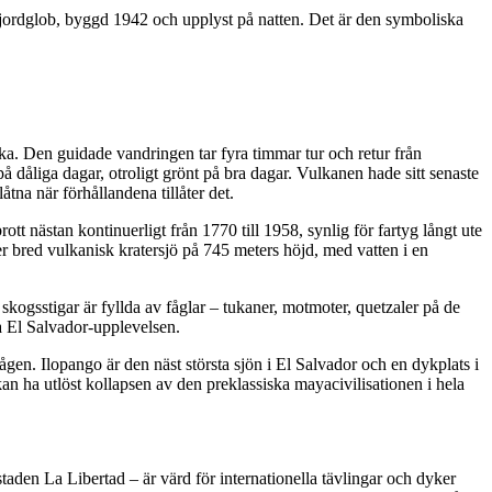
jordglob, byggd 1942 och upplyst på natten. Det är den symboliska
ka. Den guidade vandringen tar fyra timmar tur och retur från
 dåliga dagar, otroligt grönt på bra dagar. Vulkanen hade sitt senaste
tna när förhållandena tillåter det.
tt nästan kontinuerligt från 1770 till 1958, synlig för fartyg långt ute
r bred vulkanisk kratersjö på 745 meters höjd, med vatten i en
ogsstigar är fyllda av fåglar – tukaner, motmoter, quetzaler på de
a El Salvador-upplevelsen.
. Ilopango är den näst största sjön i El Salvador och en dykplats i
kan ha utlöst kollapsen av den preklassiska mayacivilisationen i hela
aden La Libertad – är värd för internationella tävlingar och dyker