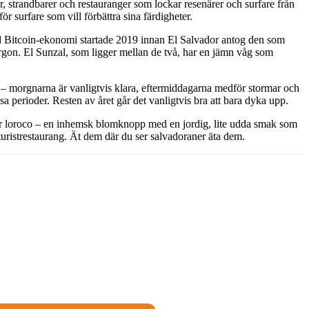
, strandbarer och restauranger som lockar resenärer och surfare från
ör surfare som vill förbättra sina färdigheter.
rad Bitcoin-ekonomi startade 2019 innan El Salvador antog den som
rgon. El Sunzal, som ligger mellan de två, har en jämn våg som
 – morgnarna är vanligtvis klara, eftermiddagarna medför stormar och
perioder. Resten av året går det vanligtvis bra att bara dyka upp.
 eller loroco – en inhemsk blomknopp med en jordig, lite udda smak som
turistrestaurang. Ät dem där du ser salvadoraner äta dem.