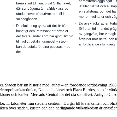
semesteranläggningar – h
breaks vid El Tunco vid Stilla havet,
istället rustikt och avsla
där surfvågorna är i världsklass och
en surfstuga, och det ha
staden lever på surfvax och öl i
mer om vulkaner och våg
solnedgången
Du avskräcks av en turbu
Du skulle nog tycka att det är både
förfluten tid – landet prä
konstigt och intressant att detta är
av gängvåld, har vidtagit 
det första landet som har gjort Bitcoin
åtgärder mot detta, och 
till lagligt betalningsmedel – i teorin
är fortfarande i full gång
kan du betala för dina pupusas med
det
er. Staden bär sin historia med lätthet – en förödande jordbävning 198
de Metropolitankatedralen, Nationalpalatset och Plaza Barrios, som är v
kbarer och kaféer; Mercado Central för det råa stadslivet; Antiguo C
, 11 kilometer från stadens centrum. Du går till kraterkanten och blic
ikten över staden, kusten och den närliggande vulkankedjan är enaståend