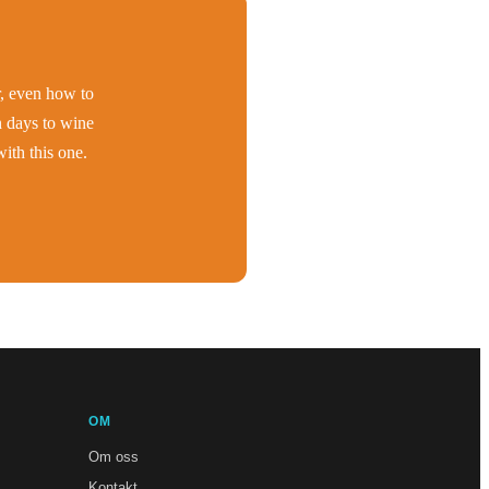
er, even how to
h days to wine
ith this one.
OM
Om oss
Kontakt