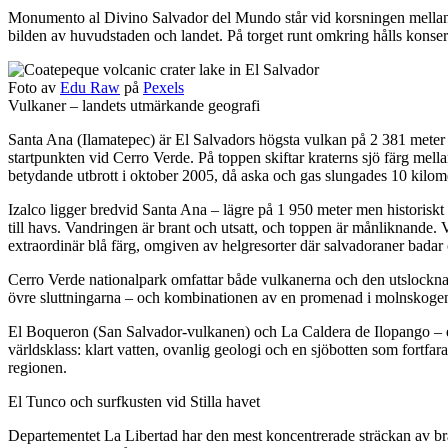
Monumento al Divino Salvador del Mundo står vid korsningen mellan s
bilden av huvudstaden och landet. På torget runt omkring hålls konse
Foto av
Edu Raw
på
Pexels
Vulkaner – landets utmärkande geografi
Santa Ana (Ilamatepec) är El Salvadors högsta vulkan på 2 381 meter o
startpunkten vid Cerro Verde. På toppen skiftar kraterns sjö färg mell
betydande utbrott i oktober 2005, då aska och gas slungades 10 kilomete
Izalco ligger bredvid Santa Ana – lägre på 1 950 meter men historiskt s
till havs. Vandringen är brant och utsatt, och toppen är månliknande.
extraordinär blå färg, omgiven av helgresorter där salvadoraner badar o
Cerro Verde nationalpark omfattar både vulkanerna och den utslocknade
övre sluttningarna – och kombinationen av en promenad i molnskogen m
El Boqueron (San Salvador-vulkanen) och La Caldera de Ilopango – en
världsklass: klart vatten, ovanlig geologi och en sjöbotten som fortfa
regionen.
El Tunco och surfkusten vid Stilla havet
Departementet La Libertad har den mest koncentrerade sträckan av bra 