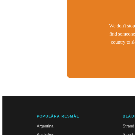
We don't stop 
find someone 
country to s
POPULÄRA RESMÅL
BLÄD
Argentina
Strand
Australien
Storst