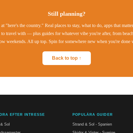
Still planning?
at "here's the country." Real places to stay, what to do, apps that matt
to travel with — plus guides for whatever vibe you're after, from beac
low weekends. All up top. Spin for somewhere new when you're done w
Back to top ↑
DRA EFTER INTRESSE
POPULÄRA GUIDER
 & Sol
Strand & Sol - Spanien
adssemester
Skidor & Vinter - Sverige