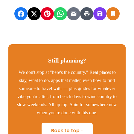
Still planning?
We don't stop at "here's the country." Real places to
stay, what to do, apps that matter, even how to find
someone to travel with — plus guides for whatever
vibe you're after, from beach days to wine country to
slow weekends. All up top. Spin for somewhere new
when you're done with this one.
Back to top ↑