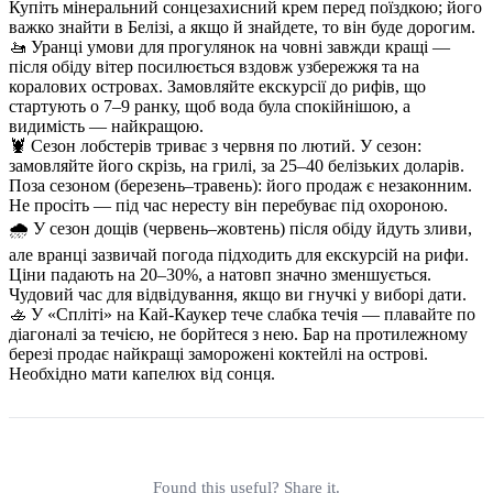
Купіть мінеральний сонцезахисний крем перед поїздкою; його
важко знайти в Белізі, а якщо й знайдете, то він буде дорогим.
🚤 Уранці умови для прогулянок на човні завжди кращі —
після обіду вітер посилюється вздовж узбережжя та на
коралових островах. Замовляйте екскурсії до рифів, що
стартують о 7–9 ранку, щоб вода була спокійнішою, а
видимість — найкращою.
🦞 Сезон лобстерів триває з червня по лютий. У сезон:
замовляйте його скрізь, на грилі, за 25–40 белізьких доларів.
Поза сезоном (березень–травень): його продаж є незаконним.
Не просіть — під час нересту він перебуває під охороною.
🌧️ У сезон дощів (червень–жовтень) після обіду йдуть зливи,
але вранці зазвичай погода підходить для екскурсій на рифи.
Ціни падають на 20–30%, а натовп значно зменшується.
Чудовий час для відвідування, якщо ви гнучкі у виборі дати.
🚣 У «Спліті» на Кай-Каукер тече слабка течія — плавайте по
діагоналі за течією, не борйтеся з нею. Бар на протилежному
березі продає найкращі заморожені коктейлі на острові.
Необхідно мати капелюх від сонця.
Found this useful? Share it.