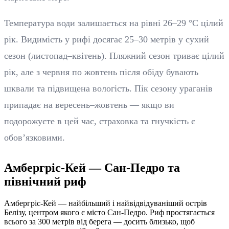
Температура води залишається на рівні 26–29 °C цілий
рік. Видимість у рифі досягає 25–30 метрів у сухий
сезон (листопад–квітень). Пляжний сезон триває цілий
рік, але з червня по жовтень після обіду бувають
шквали та підвищена вологість. Пік сезону ураганів
припадає на вересень–жовтень — якщо ви
подорожуєте в цей час, страховка та гнучкість є
обов’язковими.
Амбергріс-Кей — Сан-Педро та
північний риф
Амбергріс-Кей — найбільший і найвідвідуваніший острів
Белізу, центром якого є місто Сан-Педро. Риф простягається
всього за 300 метрів від берега — досить близько, щоб