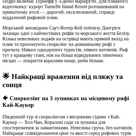
Педро включає Турнефф у 3-денні маршрути. Для пляжного
відпочинку: курорт Turneffe Island Resort розташований на
приватному атолі — дорогий, ексклюзивний, справді
віддалений рифовий пляж.
Морський заповідник Саут-Вотер-Кей поблизу Дангріги
захищає одні з найчистіших рифів та морського життя Белізу.
Кілька невеликих лоджів на острівці мають прямий вихід на
пляж та пропонують снорклінг на домашньому рифі з
причалу. Ніяких одноденних туристів, ніяких натовпів. Риф
тут у кращому стані, ніж на більш відвідуваних північних
місцях — покриття коралами вище, риби більше.
🌟 Найкращі враження від пляжу та
сонця
🐠 Сноркелінг на 3 зупинках на місцевому рифі
Кай-Каукер
Південний тур зі снорклінгом з місцевими гідами з Кай-
Каукер — Хол-Чан, Коралові сади та зупинка для
спостереження за ламантинами. Невелика група, без натовпів.
Найкраще співвідношення ціни та якості серед рифових турів