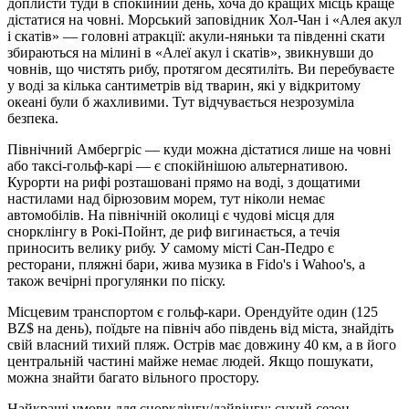
доплисти туди в спокійний день, хоча до кращих місць краще
дістатися на човні. Морський заповідник Хол-Чан і «Алея акул
і скатів» — головні атракції: акули-няньки та південні скати
збираються на мілині в «Алеї акул і скатів», звикнувши до
човнів, що чистять рибу, протягом десятиліть. Ви перебуваєте
у воді за кілька сантиметрів від тварин, які у відкритому
океані були б жахливими. Тут відчувається незрозуміла
безпека.
Північний Амбергріс — куди можна дістатися лише на човні
або таксі-гольф-карі — є спокійнішою альтернативою.
Курорти на рифі розташовані прямо на воді, з дощатими
настилами над бірюзовим морем, тут ніколи немає
автомобілів. На північній околиці є чудові місця для
снорклінгу в Рокі-Пойнт, де риф вигинається, а течія
приносить велику рибу. У самому місті Сан-Педро є
ресторани, пляжні бари, жива музика в Fido's і Wahoo's, а
також вечірні прогулянки по піску.
Місцевим транспортом є гольф-кари. Орендуйте один (125
BZ$ на день), поїдьте на північ або південь від міста, знайдіть
свій власний тихий пляж. Острів має довжину 40 км, а в його
центральній частині майже немає людей. Якщо пошукати,
можна знайти багато вільного простору.
Найкращі умови для снорклінгу/дайвінгу: сухий сезон,