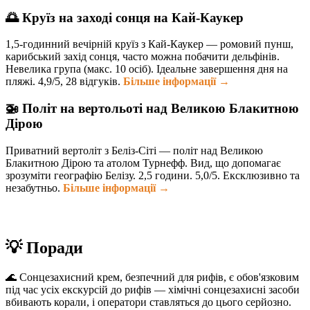
🌅 Круїз на заході сонця на Кай-Каукер
1,5-годинний вечірній круїз з Кай-Каукер — ромовий пунш,
карибський захід сонця, часто можна побачити дельфінів.
Невелика група (макс. 10 осіб). Ідеальне завершення дня на
пляжі. 4,9/5, 28 відгуків.
Більше інформації →
🚁 Політ на вертольоті над Великою Блакитною
Дірою
Приватний вертоліт з Беліз-Сіті — політ над Великою
Блакитною Дірою та атолом Турнефф. Вид, що допомагає
зрозуміти географію Белізу. 2,5 години. 5,0/5. Ексклюзивно та
незабутньо.
Більше інформації →
💡 Поради
🌊 Сонцезахисний крем, безпечний для рифів, є обов'язковим
під час усіх екскурсій до рифів — хімічні сонцезахисні засоби
вбивають корали, і оператори ставляться до цього серйозно.