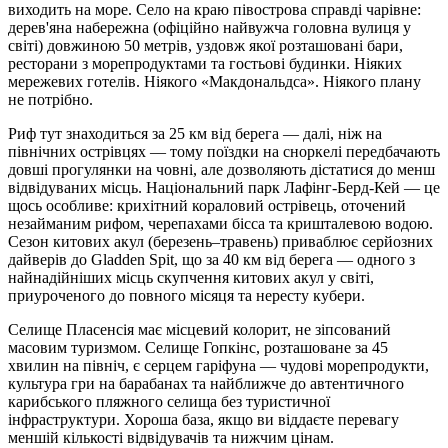
виходить на море. Село на краю півострова справді чарівне:
дерев'яна набережна (офіційно найвужча головна вулиця у
світі) довжиною 50 метрів, уздовж якої розташовані бари,
ресторани з морепродуктами та гостьові будинки. Ніяких
мережевих готелів. Ніякого «Макдональдса». Ніякого плану
не потрібно.
Риф тут знаходиться за 25 км від берега — далі, ніж на
північних острівцях — тому поїздки на сноркелі передбачають
довші прогулянки на човні, але дозволяють дістатися до менш
відвідуваних місць. Національний парк Лафінг-Берд-Кей — це
щось особливе: крихітний кораловий острівець, оточений
незайманим рифом, черепахами бісса та кришталевою водою.
Сезон китових акул (березень–травень) приваблює серйозних
дайверів до Gladden Spit, що за 40 км від берега — одного з
найнадійніших місць скупчення китових акул у світі,
приуроченого до повного місяця та нересту кубери.
Селище Пласенсія має місцевий колорит, не зіпсований
масовим туризмом. Селище Гопкінс, розташоване за 45
хвилин на північ, є серцем гаріфуна — чудові морепродукти,
культура гри на барабанах та найближче до автентичного
карибського пляжного селища без туристичної
інфраструктури. Хороша база, якщо ви віддаєте перевагу
меншій кількості відвідувачів та нижчим цінам.