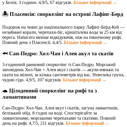
у Белізі. 3 години. 4,9/5, 67 відгуків.
Більше інформації →
🏝️ Пласенсія: сноркелінг на острові Лафінг-Берд
Подорож на човні до національного парку Лафінг-Берд-Кей —
незаймані корали, черепахи-біс, кришталева вода за 25 км від
берега. Набагато менше відвідувачів, ніж на північному рифі.
Повний день з Пласенсії. 4,4/5.
Більше інформації →
🦈 Сан-Педро: Хол-Чан і Алея акул та скатів
3-годинний ранковий сноркелінг із Сан-Педро. Морський
заповідник Хол-Чан + Алея акул і скатів — акули-няньки та
скати на мілині, за кілька сантиметрів від вас. Невелика група,
чудові гіди. 4,9/5, 107 відгуків.
Більше інформації →
🐢 Цілоденний сноркелінг на рифі та з
ламантинами
Сан-Педро: Хол-Чан, Алея акул і скатів, лагуна ламантинів,
белізький обід. 8 годин на воді. Спостерігайте за
ламантинами, морськими черепахами та скатами. Повний
день на рифі. 4,7/5, 211 відгуків.
Більше інформації →