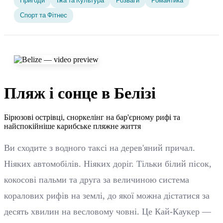
Пригоди
Їжа та Культура
Розваги
Романтика
Спорт та Фітнес
Пляж і сонце в Белізі
Бірюзові острівці, сноркелінг на бар'єрному рифі та
найспокійніше карибське пляжне життя
Ви сходите з водного таксі на дерев'яний причал.
Ніяких автомобілів. Ніяких доріг. Тільки білий пісок,
кокосові пальми та друга за величиною система
коралових рифів на землі, до якої можна дістатися за
десять хвилин на весловому човні. Це Кай-Каукер —