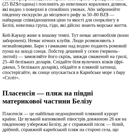
(25 BZ$/година) і попливіть до невеликих коралових ділянок,
які видно з поверхні в спокійних умовах. Або забронюйте
південну екскурсію до місцевого рифу за 50–80 BZ$ —
найкраще співвідношення ціни та якості для снорклінгу в
Белізі, невелика група, гіди, які дійсно знають морське життя.
Кей-Каукер живе в іншому темпі. Тут немає автомобілів (вони
заборонені). Немає нічних клубів. Люди розмовляють з
незнайомцями. Бари з гамаками над водою подають ромовий
пунш на заході сонця. Лобстер дешевий у сезон (червень–
лютий) — замовляйте його скрізь, завжди смажений на грилі,
25–40 белізьких доларів. Снідайте біля вуличних візків (фрі-
джеки, 5 белізьких доларів), обідайте в пляжній хатинці,
спостерігайте, як сонце опускається в Карибське море з бару
«Спліт».
Пласенсія — пляж на півдні
материкової частини Белізу
Пласенсія — це найбільш недооцінений пляжний курорт
країни. Це вузький вапняковий півострів довжиною 26 км на
південному узбережжі Белізу, де є справжній пісок — білий,
дрібний, справжній карибський пляж на стороні села, що