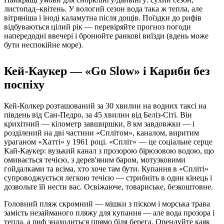
листопад–квітень. У вологий сезон вода така ж тепла, але
вітряніша і іноді каламутна після дощів. Поїздки до рифів
відбуваються цілий рік — перевіряйте прогноз погоди
напередодні ввечері і бронюйте ранкові виїзди (вдень може
бути неспокійне море).
Кей-Каукер — «Go Slow» і Кариби без
поспіху
Кей-Колкер розташований за 30 хвилин на водних таксі на
південь від Сан-Педро, за 45 хвилин від Беліз-Сіті. Він
крихітний — кілометр завширшки, 8 км завдовжки — і
розділений на дві частини «Сплітом», каналом, виритим
ураганом «Хатті» у 1961 році. «Спліт» — це соціальне серце
Кай-Каукер: вузький канал з прозорою бірюзовою водою, що
омивається течією, з дерев'яним баром, мотузковими
гойдалками та всіма, хто хоче там бути. Купання в «Спліті»
супроводжується легкою течією — стрибніть в один кінець і
дозвольте їй нести вас. Освіжаюче, товариське, безкоштовне.
Головний пляж скромний — мішки з піском і морська трава
замість незайманого пляжу для купання — але вода прозора і
тепла, а риф знаходиться прямо біля берега. Орендуйте каяк