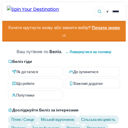
▾
Хочете крутнути знову або змінити вибір?
Почати знову
▾
Напрямки
→
▾
Переглянути за інтересами
Ваш путівник по
Беліз.
← Повернутися на головну
Як це працює
Беліз гіди
Як дістатися
Де зупинитися
Про нас
Що робити
Важливі додатки
Контакт
Попутники
Досліджуйте Беліз за інтересами
Пляж і Сонце
Міський відпочинок
Сільська місцевість