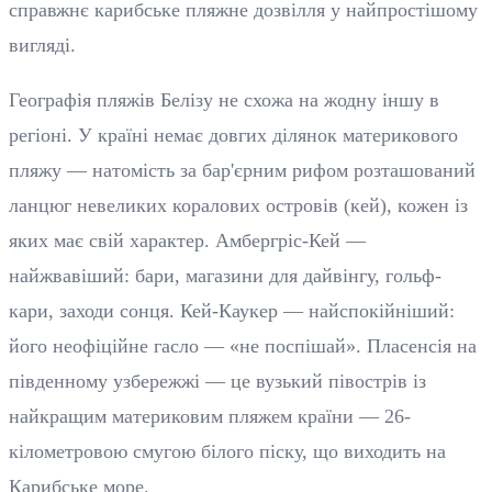
справжнє карибське пляжне дозвілля у найпростішому
вигляді.
Географія пляжів Белізу не схожа на жодну іншу в
регіоні. У країні немає довгих ділянок материкового
пляжу — натомість за бар'єрним рифом розташований
ланцюг невеликих коралових островів (кей), кожен із
яких має свій характер. Амбергріс-Кей —
найжвавіший: бари, магазини для дайвінгу, гольф-
кари, заходи сонця. Кей-Каукер — найспокійніший:
його неофіційне гасло — «не поспішай». Пласенсія на
південному узбережжі — це вузький півострів із
найкращим материковим пляжем країни — 26-
кілометровою смугою білого піску, що виходить на
Карибське море.