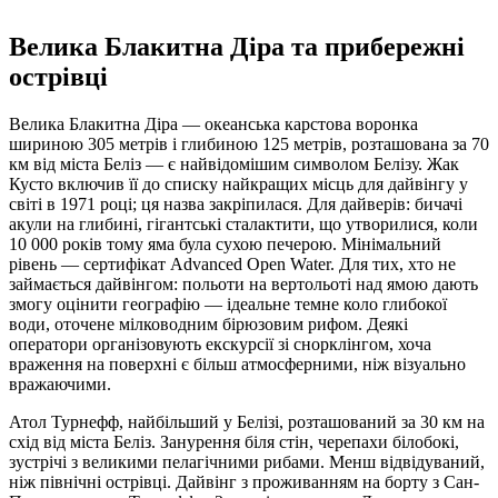
Велика Блакитна Діра та прибережні
острівці
Велика Блакитна Діра — океанська карстова воронка
шириною 305 метрів і глибиною 125 метрів, розташована за 70
км від міста Беліз — є найвідомішим символом Белізу. Жак
Кусто включив її до списку найкращих місць для дайвінгу у
світі в 1971 році; ця назва закріпилася. Для дайверів: бичачі
акули на глибині, гігантські сталактити, що утворилися, коли
10 000 років тому яма була сухою печерою. Мінімальний
рівень — сертифікат Advanced Open Water. Для тих, хто не
займається дайвінгом: польоти на вертольоті над ямою дають
змогу оцінити географію — ідеальне темне коло глибокої
води, оточене мілководним бірюзовим рифом. Деякі
оператори організовують екскурсії зі снорклінгом, хоча
враження на поверхні є більш атмосферними, ніж візуально
вражаючими.
Атол Турнефф, найбільший у Белізі, розташований за 30 км на
схід від міста Беліз. Занурення біля стін, черепахи білобокі,
зустрічі з великими пелагічними рибами. Менш відвідуваний,
ніж північні острівці. Дайвінг з проживанням на борту з Сан-