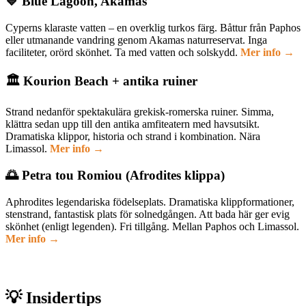
💙 Blue Lagoon, Akamas
Cyperns klaraste vatten – en overklig turkos färg. Båttur från Paphos
eller utmanande vandring genom Akamas naturreservat. Inga
faciliteter, orörd skönhet. Ta med vatten och solskydd.
Mer info →
🏛️ Kourion Beach + antika ruiner
Strand nedanför spektakulära grekisk-romerska ruiner. Simma,
klättra sedan upp till den antika amfiteatern med havsutsikt.
Dramatiska klippor, historia och strand i kombination. Nära
Limassol.
Mer info →
🌅 Petra tou Romiou (Afrodites klippa)
Aphrodites legendariska födelseplats. Dramatiska klippformationer,
stenstrand, fantastisk plats för solnedgången. Att bada här ger evig
skönhet (enligt legenden). Fri tillgång. Mellan Paphos och Limassol.
Mer info →
💡 Insidertips