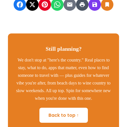
Still planning?
We don't stop at "here's the country." Real places to
stay, what to do, apps that matter, even how to find
someone to travel with — plus guides for whatever
vibe you're after, from beach days to wine country to
slow weekends. All up top. Spin for somewhere new
when you're done with this one.
Back to top ↑