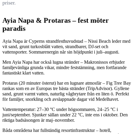
priser.
Ayia Napa & Protaras – fest möter
paradis
Ayia Napa är Cyperns strandfesthuvudstad – Nissi Beach leder med
vit sand, grunt turkosblått vatten, strandbarer, DJ-set och
vattensporter. Sommarenergin når sin höjdpunkt i juli–augusti.
Men Ayia Napa har också lugna stränder – Makronissos erbjuder
familjevänliga grunda vikar, mindre feststämning, men fortfarande
fantastiskt klart vatten.
Protaras (20 minuter österut) har en lugnare atmosfär – Fig Tree Bay
rankas som en av Europas tre bästa stränder (TripAdvisor). Gyllene
sand, grunt varmt vatten, naturlig vågbrytare från en liten ö. Perfekt
för familjer, snorkling och avslappnade dagar vid Medelhavet.
Vattentemperatur: 27–30 °C under högsommaren, 24–25 °C i
juni/september. Sjunker sällan under 22 °C, inte ens i oktober. Den
riktiga badsäsongen är maj–november.
Båda områdena har fullständig resortinfrastruktur – hotell,