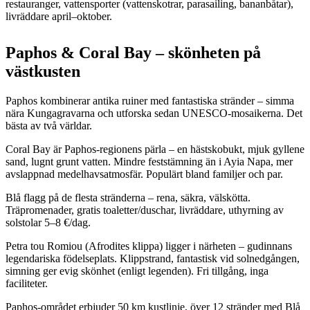
restauranger, vattensporter (vattenskotrar, parasailing, bananbåtar),
livräddare april–oktober.
Paphos & Coral Bay – skönheten på
västkusten
Paphos kombinerar antika ruiner med fantastiska stränder – simma
nära Kungagravarna och utforska sedan UNESCO-mosaikerna. Det
bästa av två världar.
Coral Bay är Paphos-regionens pärla – en hästskobukt, mjuk gyllene
sand, lugnt grunt vatten. Mindre feststämning än i Ayia Napa, mer
avslappnad medelhavsatmosfär. Populärt bland familjer och par.
Blå flagg på de flesta stränderna – rena, säkra, välskötta.
Träpromenader, gratis toaletter/duschar, livräddare, uthyrning av
solstolar 5–8 €/dag.
Petra tou Romiou (Afrodites klippa) ligger i närheten – gudinnans
legendariska födelseplats. Klippstrand, fantastisk vid solnedgången,
simning ger evig skönhet (enligt legenden). Fri tillgång, inga
faciliteter.
Paphos-området erbjuder 50 km kustlinje, över 12 stränder med Blå