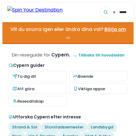
▾
Vill du snurra igen eller ändra dina val?
Börja om
▾
Resmål
→
▾
Bläddra efter intresse
Din reseguide för
Cypern.
← Tillbaka till huvudsidan
Hur det fungerar
Cypern guider
Ta dig dit
Boende
Om oss
Att göra
Viktiga appar
Kontakt
Resesällskap
Utforska Cypern efter intresse
Strand & Sol
Storstadssemester
Landsbygd