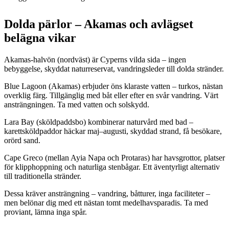
Dolda pärlor – Akamas och avlägset
belägna vikar
Akamas-halvön (nordväst) är Cyperns vilda sida – ingen
bebyggelse, skyddat naturreservat, vandringsleder till dolda stränder.
Blue Lagoon (Akamas) erbjuder öns klaraste vatten – turkos, nästan
overklig färg. Tillgänglig med båt eller efter en svår vandring. Värt
ansträngningen. Ta med vatten och solskydd.
Lara Bay (sköldpaddsbo) kombinerar naturvård med bad –
karettsköldpaddor häckar maj–augusti, skyddad strand, få besökare,
orörd sand.
Cape Greco (mellan Ayia Napa och Protaras) har havsgrottor, platser
för klipphoppning och naturliga stenbågar. Ett äventyrligt alternativ
till traditionella stränder.
Dessa kräver ansträngning – vandring, båtturer, inga faciliteter –
men belönar dig med ett nästan tomt medelhavsparadis. Ta med
proviant, lämna inga spår.