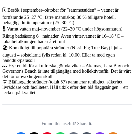
🗓️ Besök i september–oktober för ”sammetstiden” – vattnet är
fortfarande 25–27 °C, färre människor, 30 % billigare hotell,
behagliga lufttemperaturer (25–30 °C)
🌡️ Varmt vatten maj–november (22–30 °C under högsommaren).
Riktig badsäsong 6+ månader. Även vintervattnet är 16–18 °C –
lokalbefolkningen badar året runt
🏖️ Kom tidigt till populära stränder (Nissi, Fig Tree Bay) i juli–
augusti – solstolarna fylls redan kl. 10.00. Eller ta med egen
handduk/parasoll
🚗 Hyr en bil för att utforska gömda vikar – Akamas, Lara Bay och
Governor's Beach är inte tillgängliga med kollektivtrafik. Det är värt
det för omväxlingens skull
💙 Blåflaggade stränder (totalt 57) garanterar renlighet, säkerhet,
livräddare och faciliteter. Håll utkik efter den blå flaggstången – ett
tecken på kvalitet
Found this useful? Share it.