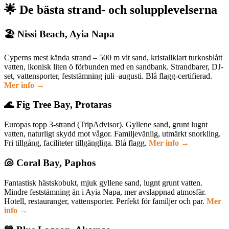
🌟 De bästa strand- och solupplevelserna
🏖️ Nissi Beach, Ayia Napa
Cyperns mest kända strand – 500 m vit sand, kristallklart turkosblått
vatten, ikonisk liten ö förbunden med en sandbank. Strandbarer, DJ-
set, vattensporter, feststämning juli–augusti. Blå flagg-certifierad.
Mer info →
🌊 Fig Tree Bay, Protaras
Europas topp 3-strand (TripAdvisor). Gyllene sand, grunt lugnt
vatten, naturligt skydd mot vågor. Familjevänlig, utmärkt snorkling.
Fri tillgång, faciliteter tillgängliga. Blå flagg.
Mer info →
🐚 Coral Bay, Paphos
Fantastisk hästskobukt, mjuk gyllene sand, lugnt grunt vatten.
Mindre feststämning än i Ayia Napa, mer avslappnad atmosfär.
Hotell, restauranger, vattensporter. Perfekt för familjer och par.
Mer
info →