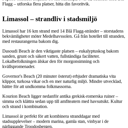
Flagg – utforska flera platser, hitta din favoritvik.
Limassol – strandliv i stadsmiljö
Limassol har 16 km strand med 14 Blå Flagg-stränder – storstadens
bekvämligheter möter Medelhavssolen. Gå från hotellet till stranden,
med restaurangerna bakom dig.
Dasoudi Beach är den viktigaste platsen – eukalyptuskog bakom
sanden, grunt och säkert vatten, fullständiga faciliteter.
Lokalbefolkningen älskar den för morgonsimning och
kvällspromenader.
Governor's Beach (20 minuter österut) erbjuder dramatiska vita
klippor, turkosa vikar och en mer naturlig miljö. Mindre utvecklad,
bättre för att undkomma folkmassorna.
Kourion Beach ligger nedanför antika grekisk-romerska ruiner –
simma och klättra sedan upp till amfiteatern med havsutsikt. Kultur
och strand i kombination.
Limassol är perfekt för att kombinera stranddagar med
stadsupplevelser – modern marina, gamla stan, vinbyar i de
närliggande Troodosbergen.