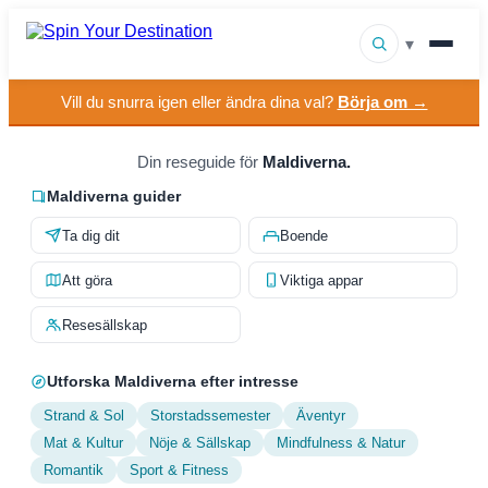
▾
Vill du snurra igen eller ändra dina val?
Börja om →
▾
Resmål
▾
Din reseguide för
Maldiverna.
Bläddra efter intresse
Maldiverna guider
Hur det fungerar
Ta dig dit
Boende
Om oss
Att göra
Viktiga appar
Kontakt
Resesällskap
Utforska Maldiverna efter intresse
Strand & Sol
Storstadssemester
Äventyr
Mat & Kultur
Nöje & Sällskap
Mindfulness & Natur
Romantik
Sport & Fitness