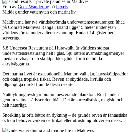
Foto av
Geek Wandering
på
Pexels
Middag under vattenytan och marint liv
Maldiverna har två världsberömda undervattensrestauranger. Ithaa
på Conrad Maldives Rangali Island ligger 5 meter under ytan –
världens första undervattensrestaurang. Endast 14 gäster per
servering.
5.8 Undersea Restaurant på Hurawalhi är världens största
undervattensrestaurang helt i glas. Sju rätters avsmakningsmenyer
medan revhajar och sköldpaddor glider förbi de böjda
akrylväggarna.
Det marina livet är exceptionellt. Mantor, valhajar, havssköldpaddor
och otaliga tropiska fiskar. Reven är skyddade, livfulla och
tillgängliga direkt från de flesta resorter.
Nattdykning avslöjar bioluminescerande plankton. Rör handen
genom vattnet så lyser den blått. Det är surrealistiskt, magiskt och
helt naturligt.
Snorkling är ofta bättre än dykning – de grunda reven är fantastiska
och du behöver varken certifikat eller utrustning utöver en mask.