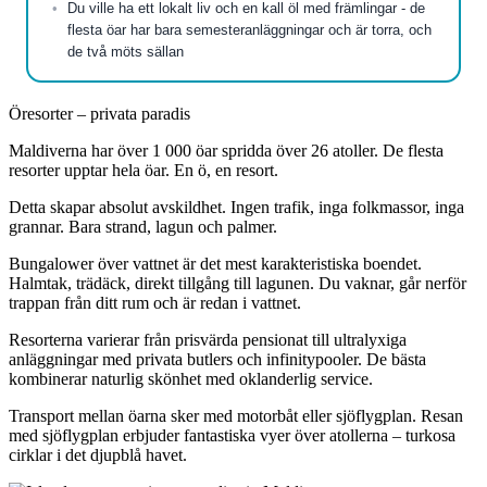
Du ville ha ett lokalt liv och en kall öl med främlingar - de
flesta öar har bara semesteranläggningar och är torra, och
de två möts sällan
Öresorter – privata paradis
Maldiverna har över 1 000 öar spridda över 26 atoller. De flesta
resorter upptar hela öar. En ö, en resort.
Detta skapar absolut avskildhet. Ingen trafik, inga folkmassor, inga
grannar. Bara strand, lagun och palmer.
Bungalower över vattnet är det mest karakteristiska boendet.
Halmtak, trädäck, direkt tillgång till lagunen. Du vaknar, går nerför
trappan från ditt rum och är redan i vattnet.
Resorterna varierar från prisvärda pensionat till ultralyxiga
anläggningar med privata butlers och infinitypooler. De bästa
kombinerar naturlig skönhet med oklanderlig service.
Transport mellan öarna sker med motorbåt eller sjöflygplan. Resan
med sjöflygplan erbjuder fantastiska vyer över atollerna – turkosa
cirklar i det djupblå havet.