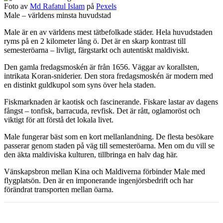
Foto av
Md Rafatul Islam
på
Pexels
Male – världens minsta huvudstad
Male är en av världens mest tätbefolkade städer. Hela huvudstaden
ryms på en 2 kilometer lång ö. Det är en skarp kontrast till
semesteröarna – livligt, färgstarkt och autentiskt maldiviskt.
Den gamla fredagsmoskén är från 1656. Väggar av korallsten,
intrikata Koran-sniderier. Den stora fredagsmoskén är modern med
en distinkt guldkupol som syns över hela staden.
Fiskmarknaden är kaotisk och fascinerande. Fiskare lastar av dagens
fångst – tonfisk, barracuda, revfisk. Det är rått, oglamoröst och
viktigt för att förstå det lokala livet.
Male fungerar bäst som en kort mellanlandning. De flesta besökare
passerar genom staden på väg till semesteröarna. Men om du vill se
den äkta maldiviska kulturen, tillbringa en halv dag här.
Vänskapsbron mellan Kina och Maldiverna förbinder Male med
flygplatsön. Den är en imponerande ingenjörsbedrift och har
förändrat transporten mellan öarna.