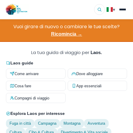
▾
Vuoi girare di nuovo o cambiare le tue scelte?
▾
Destinazioni
Ricomincia →
▾
Sfoglia per interesse
La tua guida di viaggio per
Laos.
Come funziona
Laos guide
Come arrivare
Dove alloggiare
Chi siamo
Cosa fare
App essenziali
Contatto
Compagni di viaggio
Esplora Laos per interesse
Fuga in città
Campagna
Montagna
Avventura
Cultura
Cibo & Cultura
Divertimento & Vita sociale