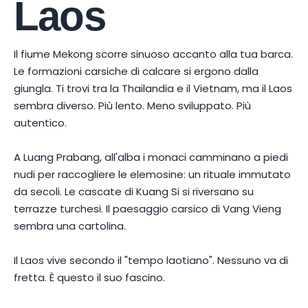
Laos
Il fiume Mekong scorre sinuoso accanto alla tua barca.
Le formazioni carsiche di calcare si ergono dalla
giungla. Ti trovi tra la Thailandia e il Vietnam, ma il Laos
sembra diverso. Più lento. Meno sviluppato. Più
autentico.
A Luang Prabang, all'alba i monaci camminano a piedi
nudi per raccogliere le elemosine: un rituale immutato
da secoli. Le cascate di Kuang Si si riversano su
terrazze turchesi. Il paesaggio carsico di Vang Vieng
sembra una cartolina.
Il Laos vive secondo il "tempo laotiano". Nessuno va di
fretta. È questo il suo fascino.
Foto di
Do thiew Lao
su
Pexels