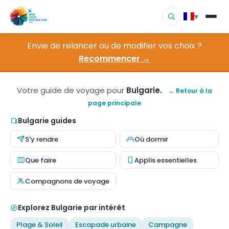
▾
Envie de relancer ou de modifier vos choix ?
▾
Destinations
Recommencer →
▾
Parcourir par intérêt
Votre guide de voyage pour
Bulgarie.
← Retour à la
page principale
Comment ça marche
Bulgarie guides
À propos
S'y rendre
Où dormir
Contact
Que faire
Applis essentielles
Compagnons de voyage
Explorez Bulgarie par intérêt
Plage & Soleil
Escapade urbaine
Campagne