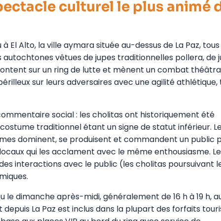
pectacle culturel le plus animé 
u à El Alto, la ville aymara située au-dessus de La Paz, tous
tochtones vêtues de jupes traditionnelles pollera, de j
ntent sur un ring de lutte et mènent un combat théâtra
érilleux sur leurs adversaires avec une agilité athlétique,
 commentaire social : les cholitas ont historiquement été
costume traditionnel étant un signe de statut inférieur. Le
emmes dominent, se produisent et commandent un public 
s locaux qui les acclament avec le même enthousiasme. Le
s interactions avec le public (les cholitas poursuivant l
omiques.
ieu le dimanche après-midi, généralement de 16 h à 19 h, a
 depuis La Paz est inclus dans la plupart des forfaits touri