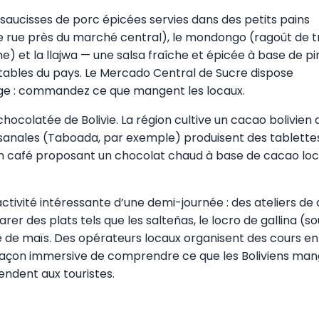
 (saucisses de porc épicées servies dans des petits pains
e rue près du marché central), le mondongo (ragoût de t
e) et la llajwa — une salsa fraîche et épicée à base de p
 tables du pays. Le Mercado Central de Sucre dispose
tage : commandez ce que mangent les locaux.
hocolatée de Bolivie. La région cultive un cacao bolivien 
tisanales (Taboada, par exemple) produisent des tablette
. Un café proposant un chocolat chaud à base de cacao loc
ctivité intéressante d’une demi-journée : des ateliers de 
er des plats tels que les salteñas, le locro de gallina (s
e de maïs. Des opérateurs locaux organisent des cours en
 façon immersive de comprendre ce que les Boliviens ma
endent aux touristes.