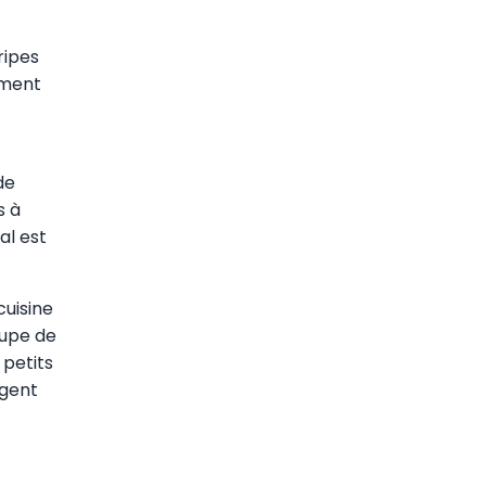
ripes
iment
de
s à
al est
cuisine
oupe de
 petits
ngent