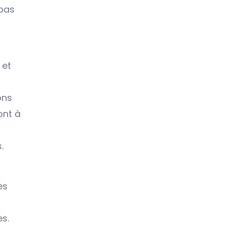
 pas
 et
ons
ont à
.
es
s.