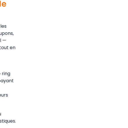
de
 les
upons,
l —
 tout en
 ring
payant
eurs
u
stiques.