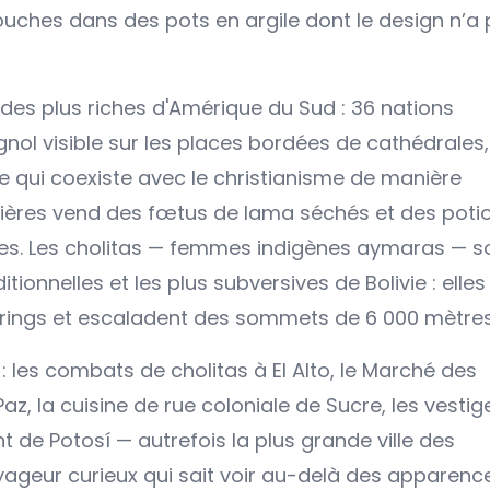
ouches dans des pots en argile dont le design n’a
une des plus riches d'Amérique du Sud : 36 nations
nol visible sur les places bordées de cathédrales,
e qui coexiste avec le christianisme de manière
rcières vend des fœtus de lama séchés et des poti
nes. Les cholitas — femmes indigènes aymaras — s
ditionnelles et les plus subversives de Bolivie : elles
es rings et escaladent des sommets de 6 000 mètres
: les combats de cholitas à El Alto, le Marché des
az, la cuisine de rue coloniale de Sucre, les vestig
t de Potosí — autrefois la plus grande ville des
yageur curieux qui sait voir au-delà des apparence