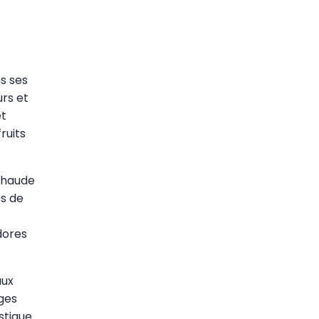
s ses
rs et
et
ruits
 chaude
es de
dores
aux
ges
istique