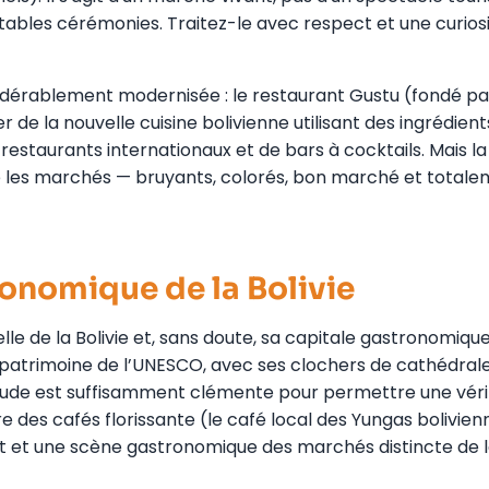
itables cérémonies. Traitez-le avec respect et une curios
idérablement modernisée : le restaurant Gustu (fondé pa
 de la nouvelle cuisine bolivienne utilisant des ingrédient
restaurants internationaux et de bars à cocktails. Mais la
te les marchés — bruyants, colorés, bon marché et total
ronomique de la Bolivie
lle de la Bolivie et, sans doute, sa capitale gastronomique
au patrimoine de l’UNESCO, avec ses clochers de cathédral
ltitude est suffisamment clémente pour permettre une vér
ure des cafés florissante (le café local des Yungas bolivien
at et une scène gastronomique des marchés distincte de 