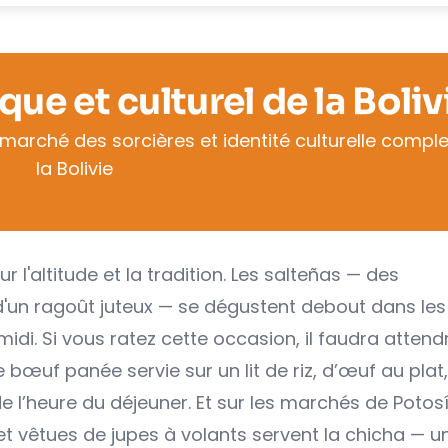
e et culturel de la Boliv
 marché des sorcières et identité culturelle compl
la Bolivie
ur l'altitude et la tradition. Les salteñas — des
'un ragoût juteux — se dégustent debout dans les
idi. Si vous ratez cette occasion, il faudra attendr
 bœuf panée servie sur un lit de riz, d’œuf au plat
e l’heure du déjeuner. Et sur les marchés de Potosí
 vêtues de jupes à volants servent la chicha — u