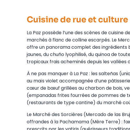
Cuisine de rue et cultur
La Paz possède l’une des scènes de cuisine d
marchés à flanc de colline escarpés. Le Merc
offre un panorama complet des ingrédients b
jaunes, du chuño lyophilisé, du quinoa de tout
tropicaux frais acheminés depuis les vallées d
À ne pas manquer à La Paz : les salteñas (uniq
au maïs violet accompagnée d’une pâtisserie 
cœur de bœuf grillées au charbon de bois, ve
(empanadas frites fourrées de pommes de te
(restaurants de type cantine) du marché coût
Le Marché des Sorcières (Mercado de las Brujas
offrandes à la Pachamama (Mère Terre) : fœ
prescrits par les yatiris (guérisseurs tradition