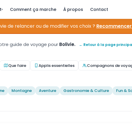
t
Comment ça marche
À propos
Contact
▾
vie de relancer ou de modifier vos choix ?
Recommencer
otre guide de voyage pour
Bolivie.
← Retour à la page principa
Que faire
Applis essentielles
Compagnons de voya
ne
Montagne
Aventure
Gastronomie & Culture
Fun & So