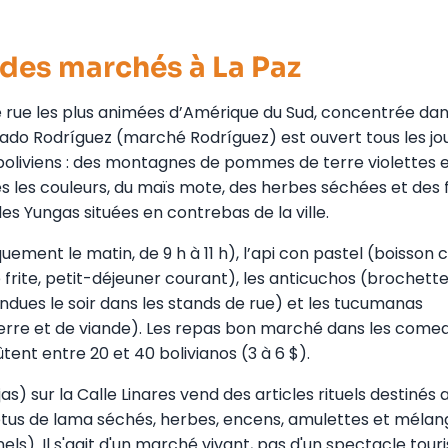
e des marchés à La Paz
e rue les plus animées d’Amérique du Sud, concentrée dan
ado Rodríguez (marché Rodríguez) est ouvert tous les jou
oliviens : des montagnes de pommes de terre violettes 
es les couleurs, du maïs mote, des herbes séchées et des f
es Yungas situées en contrebas de la ville.
uement le matin, de 9 h à 11 h), l’api con pastel (boisson
frite, petit-déjeuner courant), les anticuchos (brochett
ndues le soir dans les stands de rue) et les tucumanas
rre et de viande). Les repas bon marché dans les come
ent entre 20 et 40 bolivianos (3 à 6 $).
) sur la Calle Linares vend des articles rituels destinés 
tus de lama séchés, herbes, encens, amulettes et mélan
nels). Il s'agit d'un marché vivant, pas d'un spectacle tour