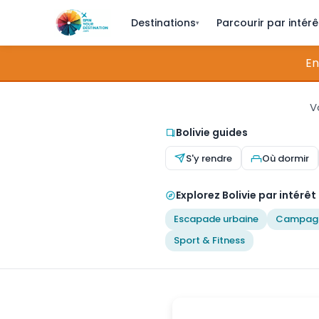
Destinations
Parcourir par intérê
▾
En
V
Bolivie guides
S'y rendre
Où dormir
Explorez Bolivie par intérêt
Escapade urbaine
Campag
Sport & Fitness