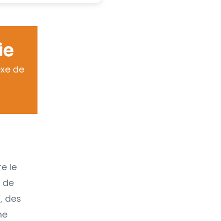
ie
exe de
e le
, de
, des
ne