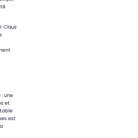
ité
r Claus
s
ement
 : une
es et
itable
nes est
la